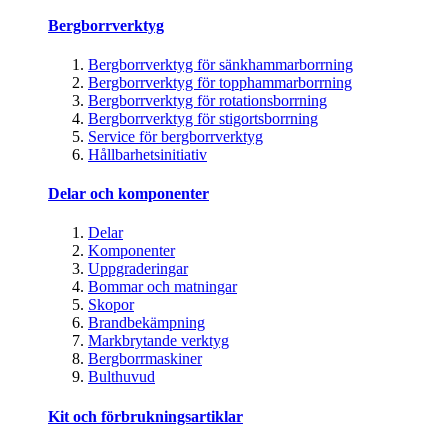
Bergborrverktyg
Bergborrverktyg för sänkhammarborrning
Bergborrverktyg för topphammarborrning
Bergborrverktyg för rotationsborrning
Bergborrverktyg för stigortsborrning
Service för bergborrverktyg
Hållbarhetsinitiativ
Delar och komponenter
Delar
Komponenter
Uppgraderingar
Bommar och matningar
Skopor
Brandbekämpning
Markbrytande verktyg
Bergborrmaskiner
Bulthuvud
Kit och förbrukningsartiklar