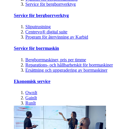
Service för bergborrverktyg
Service för bergborrverktyg
Sliputrustning
Centrevo® digital suite
Program för återvinning av Karbid
Service för borrmaskin
Bergborrmaskiner, pris per timme
Reparations- och hållbarhetskit för borrmaskiner
Ersättning och uppgradering av borrmaskiner
Ekonomisk service
OwnIt
GainIt
RunIt