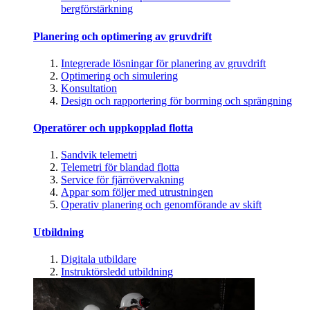
bergförstärkning
Planering och optimering av gruvdrift
Integrerade lösningar för planering av gruvdrift
Optimering och simulering
Konsultation
Design och rapportering för borrning och sprängning
Operatörer och uppkopplad flotta
Sandvik telemetri
Telemetri för blandad flotta
Service för fjärrövervakning
Appar som följer med utrustningen
Operativ planering och genomförande av skift
Utbildning
Digitala utbildare
Instruktörsledd utbildning