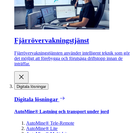
Fjärrövervakningstjänst
Fjärrövervakningstjänsten använder intelligent teknik som gör
det möjligt att förebygga och förutsäga driftstopp innan de
inträffar.
Digitala lösningar
Digitala lösningar
AutoMine® Lastning och transport under jord
AutoMine® Tele-Remote
AutoMine® Lite