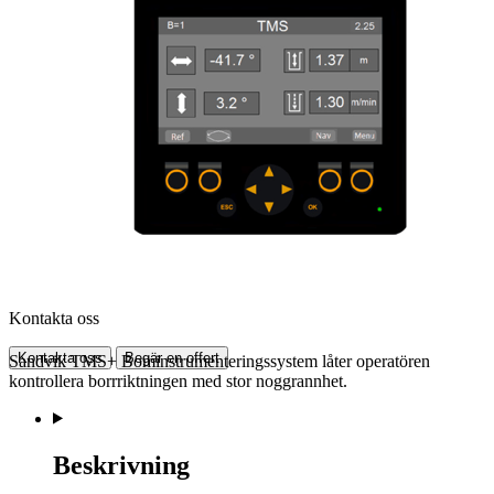
Kontakta oss
Kontakta oss
Begär en offert
Sandvik TMS+ Bominstrumenteringssystem låter operatören
kontrollera borrriktningen med stor noggrannhet.
Beskrivning