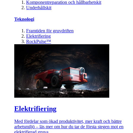
Komponentreparation och hållbarhetskit
Underhållskit
Teknologi
Framtiden för gruvdriften
Elektrifiering
RockPulse™
Elektrifiering
Med fördelar som ökad produktivitet, mer kraft och bättre
arbetsmiljö – läs mer om hur du tar de första stegen mot en
elektrifierad gruva.