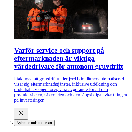
Varför service och support på
eftermarknaden är viktiga
värdedrivare för autonom gruvdrift
I takt med att gruvdrift under jord blir alltmer automatiserad
visar sig eftermarknadstjänster, inklusive utbildning och
underhåll av operatörer, vara avgörande för att öka
produktiviteten, säkerheten och den långsiktiga avkastningen
på investeringen.
Nyheter och resurser