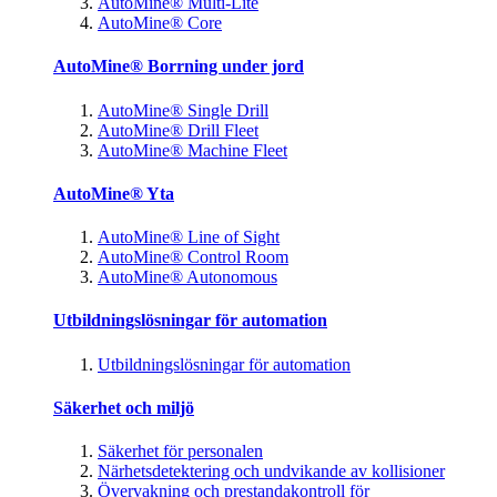
AutoMine® Multi-Lite
AutoMine® Core
AutoMine® Borrning under jord
AutoMine® Single Drill
AutoMine® Drill Fleet
AutoMine® Machine Fleet
AutoMine® Yta
AutoMine® Line of Sight
AutoMine® Control Room
AutoMine® Autonomous
Utbildningslösningar för automation
Utbildningslösningar för automation
Säkerhet och miljö
Säkerhet för personalen
Närhetsdetektering och undvikande av kollisioner
Övervakning och prestandakontroll för