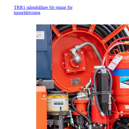
TRR1 stånghållare för riggar för
tunneldrivning