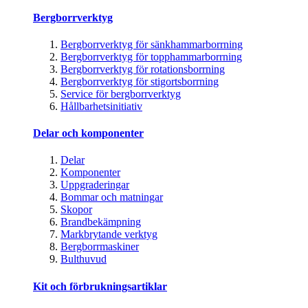
Bergborrverktyg
Bergborrverktyg för sänkhammarborrning
Bergborrverktyg för topphammarborrning
Bergborrverktyg för rotationsborrning
Bergborrverktyg för stigortsborrning
Service för bergborrverktyg
Hållbarhetsinitiativ
Delar och komponenter
Delar
Komponenter
Uppgraderingar
Bommar och matningar
Skopor
Brandbekämpning
Markbrytande verktyg
Bergborrmaskiner
Bulthuvud
Kit och förbrukningsartiklar