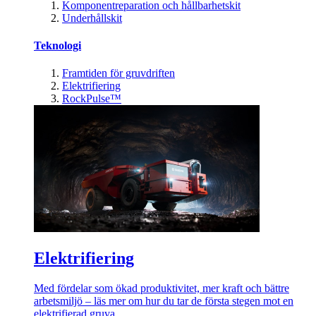
Komponentreparation och hållbarhetskit
Underhållskit
Teknologi
Framtiden för gruvdriften
Elektrifiering
RockPulse™
Elektrifiering
Med fördelar som ökad produktivitet, mer kraft och bättre
arbetsmiljö – läs mer om hur du tar de första stegen mot en
elektrifierad gruva.