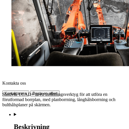
Kontakta oss
Kontakta oss
Begär en offert
Sandvik TCAD+ är ett inriktningsverktyg för att utföra en
förutformad borrplan, med planborrning, långhålsborrning och
bulthålsplaner på skärmen.
Beskrivning