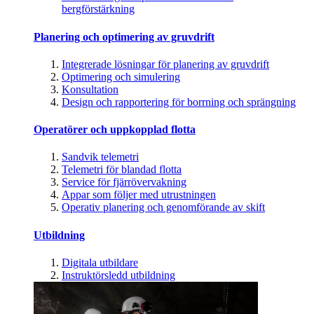
bergförstärkning
Planering och optimering av gruvdrift
Integrerade lösningar för planering av gruvdrift
Optimering och simulering
Konsultation
Design och rapportering för borrning och sprängning
Operatörer och uppkopplad flotta
Sandvik telemetri
Telemetri för blandad flotta
Service för fjärrövervakning
Appar som följer med utrustningen
Operativ planering och genomförande av skift
Utbildning
Digitala utbildare
Instruktörsledd utbildning