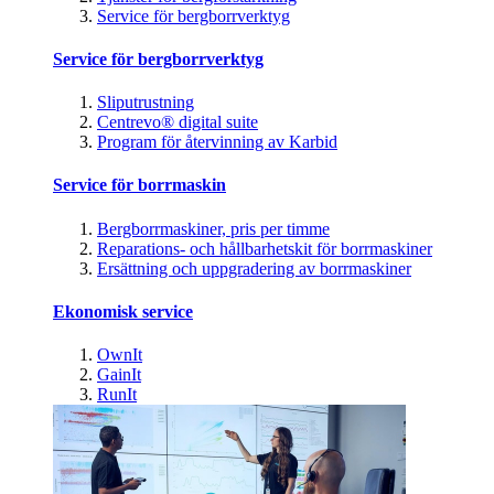
Service för bergborrverktyg
Service för bergborrverktyg
Sliputrustning
Centrevo® digital suite
Program för återvinning av Karbid
Service för borrmaskin
Bergborrmaskiner, pris per timme
Reparations- och hållbarhetskit för borrmaskiner
Ersättning och uppgradering av borrmaskiner
Ekonomisk service
OwnIt
GainIt
RunIt