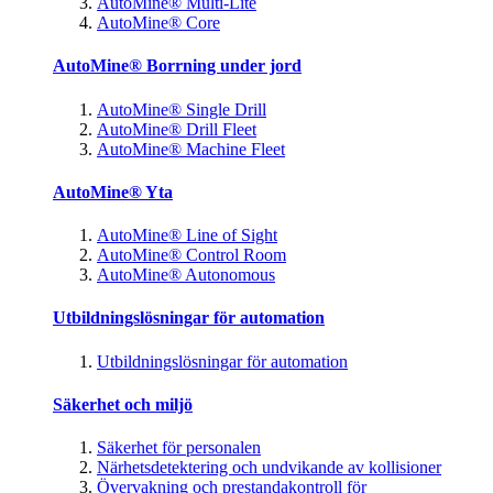
AutoMine® Multi-Lite
AutoMine® Core
AutoMine® Borrning under jord
AutoMine® Single Drill
AutoMine® Drill Fleet
AutoMine® Machine Fleet
AutoMine® Yta
AutoMine® Line of Sight
AutoMine® Control Room
AutoMine® Autonomous
Utbildningslösningar för automation
Utbildningslösningar för automation
Säkerhet och miljö
Säkerhet för personalen
Närhetsdetektering och undvikande av kollisioner
Övervakning och prestandakontroll för