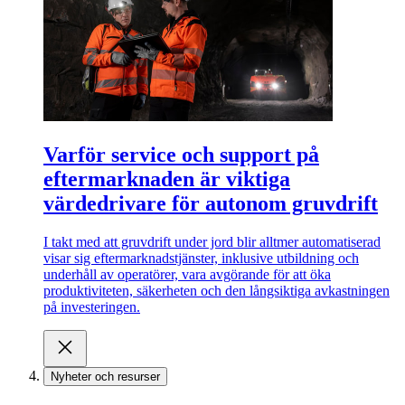
Varför service och support på
eftermarknaden är viktiga
värdedrivare för autonom gruvdrift
I takt med att gruvdrift under jord blir alltmer automatiserad
visar sig eftermarknadstjänster, inklusive utbildning och
underhåll av operatörer, vara avgörande för att öka
produktiviteten, säkerheten och den långsiktiga avkastningen
på investeringen.
Nyheter och resurser