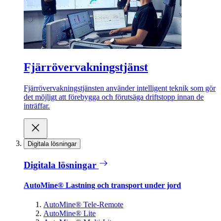
Fjärrövervakningstjänst
Fjärrövervakningstjänsten använder intelligent teknik som gör
det möjligt att förebygga och förutsäga driftstopp innan de
inträffar.
Digitala lösningar
Digitala lösningar
AutoMine® Lastning och transport under jord
AutoMine® Tele-Remote
AutoMine® Lite