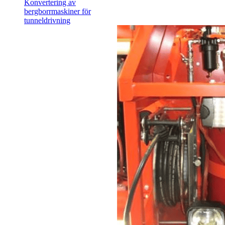
Konvertering av
bergborrmaskiner för
tunneldrivning