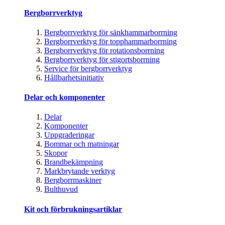
Bergborrverktyg
Bergborrverktyg för sänkhammarborrning
Bergborrverktyg för topphammarborrning
Bergborrverktyg för rotationsborrning
Bergborrverktyg för stigortsborrning
Service för bergborrverktyg
Hållbarhetsinitiativ
Delar och komponenter
Delar
Komponenter
Uppgraderingar
Bommar och matningar
Skopor
Brandbekämpning
Markbrytande verktyg
Bergborrmaskiner
Bulthuvud
Kit och förbrukningsartiklar