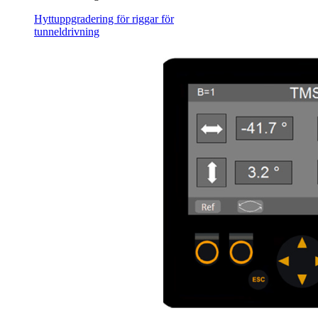
Hyttuppgradering för riggar för
tunneldrivning