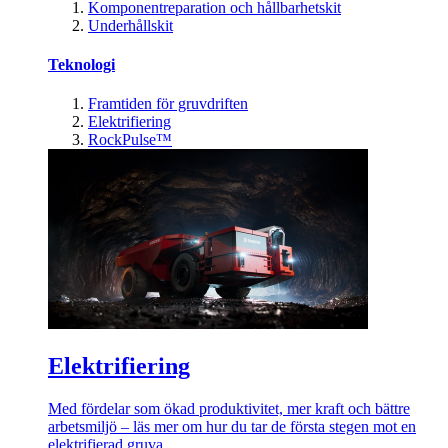
Komponentreparation och hållbarhetskit
Underhållskit
Teknologi
Framtiden för gruvdriften
Elektrifiering
RockPulse™
Elektrifiering
Med fördelar som ökad produktivitet, mer kraft och bättre
arbetsmiljö – läs mer om hur du tar de första stegen mot en
elektrifierad gruva.