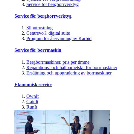
Service för bergborrverktyg
Service för bergborrverktyg
Sliputrustning
Centrevo® digital suite
Program för återvinning av Karbid
Service för borrmaskin
Bergborrmaskiner, pris per timme
Reparations- och hållbarhetskit för borrmaskiner
Ersättning och uppgradering av borrmaskiner
Ekonomisk service
OwnIt
GainIt
RunIt