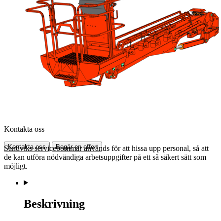
Kontakta oss
Kontakta oss
Begär en offert
Sandviks servicebommar används för att hissa upp personal, så att
de kan utföra nödvändiga arbetsuppgifter på ett så säkert sätt som
möjligt.
Beskrivning