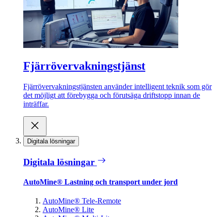
Fjärrövervakningstjänst
Fjärrövervakningstjänsten använder intelligent teknik som gör
det möjligt att förebygga och förutsäga driftstopp innan de
inträffar.
Digitala lösningar
Digitala lösningar
AutoMine® Lastning och transport under jord
AutoMine® Tele-Remote
AutoMine® Lite