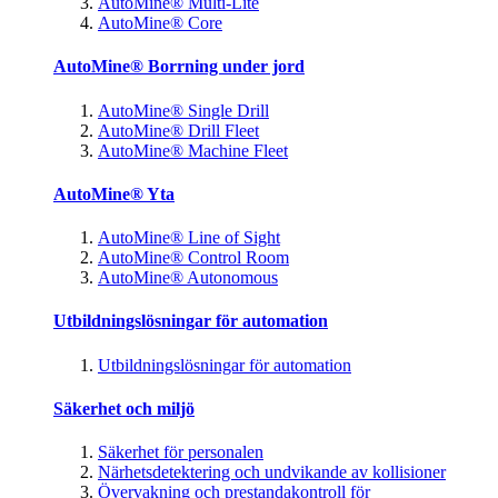
AutoMine® Multi-Lite
AutoMine® Core
AutoMine® Borrning under jord
AutoMine® Single Drill
AutoMine® Drill Fleet
AutoMine® Machine Fleet
AutoMine® Yta
AutoMine® Line of Sight
AutoMine® Control Room
AutoMine® Autonomous
Utbildningslösningar för automation
Utbildningslösningar för automation
Säkerhet och miljö
Säkerhet för personalen
Närhetsdetektering och undvikande av kollisioner
Övervakning och prestandakontroll för