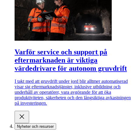
Varför service och support på
eftermarknaden är viktiga
värdedrivare för autonom gruvdrift
I takt med att gruvdrift under jord blir alltmer automatiserad
visar sig eftermarknadstjänster, inklusive utbildning och
underhåll av operatörer, vara avgörande för att öka
produktiviteten, säkerheten och den långsiktiga avkastningen
på investeringen.
Nyheter och resurser