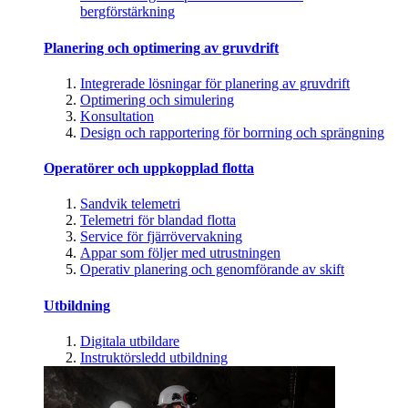
bergförstärkning
Planering och optimering av gruvdrift
Integrerade lösningar för planering av gruvdrift
Optimering och simulering
Konsultation
Design och rapportering för borrning och sprängning
Operatörer och uppkopplad flotta
Sandvik telemetri
Telemetri för blandad flotta
Service för fjärrövervakning
Appar som följer med utrustningen
Operativ planering och genomförande av skift
Utbildning
Digitala utbildare
Instruktörsledd utbildning