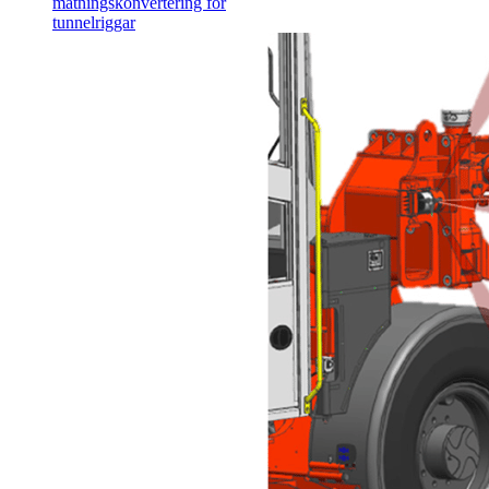
matningskonvertering för
tunnelriggar