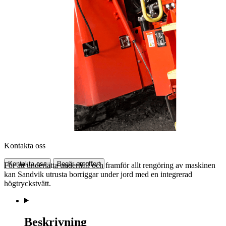
Kontakta oss
Kontakta oss
Begär en offert
För att underlätta underhåll och framför allt rengöring av maskinen
kan Sandvik utrusta borriggar under jord med en integrerad
högtryckstvätt.
Beskrivning