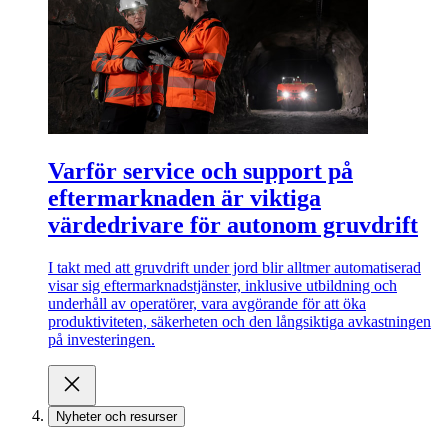
Varför service och support på
eftermarknaden är viktiga
värdedrivare för autonom gruvdrift
I takt med att gruvdrift under jord blir alltmer automatiserad
visar sig eftermarknadstjänster, inklusive utbildning och
underhåll av operatörer, vara avgörande för att öka
produktiviteten, säkerheten och den långsiktiga avkastningen
på investeringen.
Nyheter och resurser