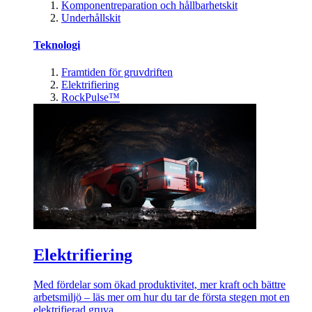
Komponentreparation och hållbarhetskit
Underhållskit
Teknologi
Framtiden för gruvdriften
Elektrifiering
RockPulse™
Elektrifiering
Med fördelar som ökad produktivitet, mer kraft och bättre
arbetsmiljö – läs mer om hur du tar de första stegen mot en
elektrifierad gruva.