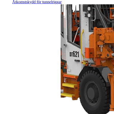
Åtkomstskydd för tunnelriggar