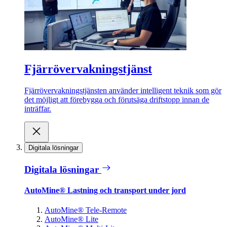
Fjärrövervakningstjänst
Fjärrövervakningstjänsten använder intelligent teknik som gör
det möjligt att förebygga och förutsäga driftstopp innan de
inträffar.
Digitala lösningar
Digitala lösningar
AutoMine® Lastning och transport under jord
AutoMine® Tele-Remote
AutoMine® Lite