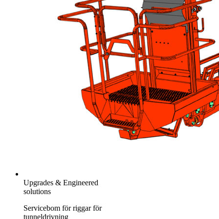
Upgrades & Engineered
solutions
Servicebom för riggar för
tunneldrivning