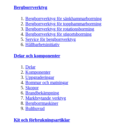
Bergborrverktyg
Bergborrverktyg för sänkhammarborrning
Bergborrverktyg för topphammarborrning
Bergborrverktyg för rotationsborrning
Bergborrverktyg för stigortsborrning
Service för bergborrverktyg
Hållbarhetsinitiativ
Delar och komponenter
Delar
Komponenter
Uppgraderingar
Bommar och matningar
Skopor
Brandbekämpning
Markbrytande verktyg
Bergborrmaskiner
Bulthuvud
Kit och förbrukningsartiklar