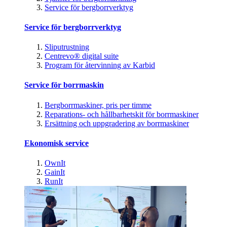
Service för bergborrverktyg
Service för bergborrverktyg
Sliputrustning
Centrevo® digital suite
Program för återvinning av Karbid
Service för borrmaskin
Bergborrmaskiner, pris per timme
Reparations- och hållbarhetskit för borrmaskiner
Ersättning och uppgradering av borrmaskiner
Ekonomisk service
OwnIt
GainIt
RunIt