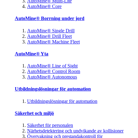
AutoMine® Multi-Lite
AutoMine® Core
AutoMine® Borrning under jord
AutoMine® Single Drill
AutoMine® Drill Fleet
AutoMine® Machine Fleet
AutoMine® Yta
AutoMine® Line of Sight
AutoMine® Control Room
AutoMine® Autonomous
Utbildningslösningar för automation
Utbildningslösningar för automation
Säkerhet och miljö
Säkerhet för personalen
Närhetsdetektering och undvikande av kollisioner
Övervakning och prestandakontroll för