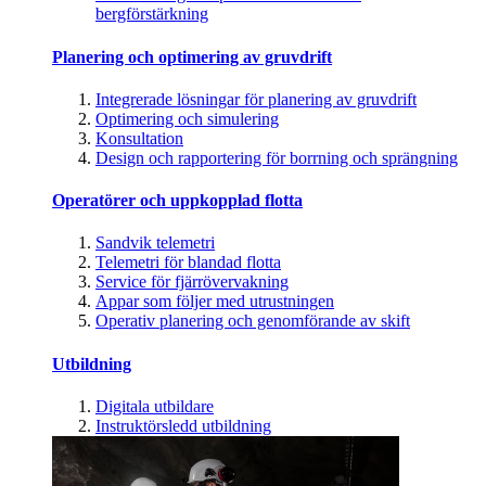
bergförstärkning
Planering och optimering av gruvdrift
Integrerade lösningar för planering av gruvdrift
Optimering och simulering
Konsultation
Design och rapportering för borrning och sprängning
Operatörer och uppkopplad flotta
Sandvik telemetri
Telemetri för blandad flotta
Service för fjärrövervakning
Appar som följer med utrustningen
Operativ planering och genomförande av skift
Utbildning
Digitala utbildare
Instruktörsledd utbildning