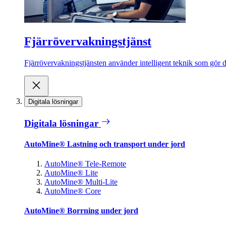
Fjärrövervakningstjänst
Fjärrövervakningstjänsten använder intelligent teknik som gör de
Digitala lösningar
Digitala lösningar
AutoMine® Lastning och transport under jord
AutoMine® Tele-Remote
AutoMine® Lite
AutoMine® Multi-Lite
AutoMine® Core
AutoMine® Borrning under jord