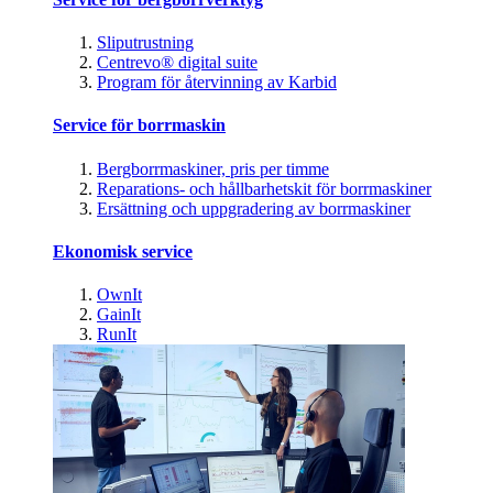
Sliputrustning
Centrevo® digital suite
Program för återvinning av Karbid
Service för borrmaskin
Bergborrmaskiner, pris per timme
Reparations- och hållbarhetskit för borrmaskiner
Ersättning och uppgradering av borrmaskiner
Ekonomisk service
OwnIt
GainIt
RunIt