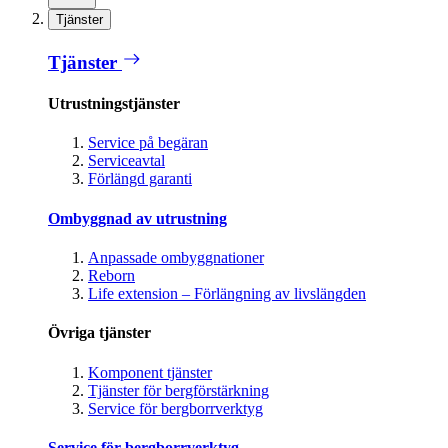
Tjänster
Tjänster
Utrustningstjänster
Service på begäran
Serviceavtal
Förlängd garanti
Ombyggnad av utrustning
Anpassade ombyggnationer
Reborn
Life extension – Förlängning av livslängden
Övriga tjänster
Komponent tjänster
Tjänster för bergförstärkning
Service för bergborrverktyg
Service för bergborrverktyg