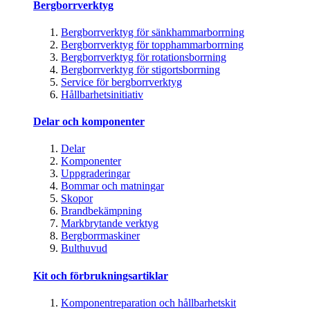
Bergborrverktyg
Bergborrverktyg för sänkhammarborrning
Bergborrverktyg för topphammarborrning
Bergborrverktyg för rotationsborrning
Bergborrverktyg för stigortsborrning
Service för bergborrverktyg
Hållbarhetsinitiativ
Delar och komponenter
Delar
Komponenter
Uppgraderingar
Bommar och matningar
Skopor
Brandbekämpning
Markbrytande verktyg
Bergborrmaskiner
Bulthuvud
Kit och förbrukningsartiklar
Komponentreparation och hållbarhetskit