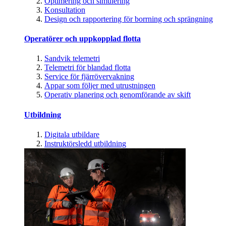
Optimering och simulering
Konsultation
Design och rapportering för borrning och sprängning
Operatörer och uppkopplad flotta
Sandvik telemetri
Telemetri för blandad flotta
Service för fjärrövervakning
Appar som följer med utrustningen
Operativ planering och genomförande av skift
Utbildning
Digitala utbildare
Instruktörsledd utbildning