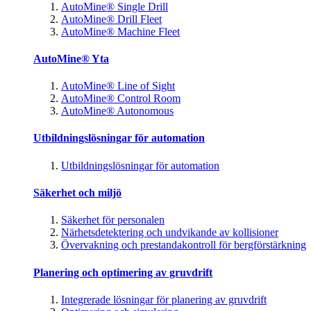
AutoMine® Single Drill
AutoMine® Drill Fleet
AutoMine® Machine Fleet
AutoMine® Yta
AutoMine® Line of Sight
AutoMine® Control Room
AutoMine® Autonomous
Utbildningslösningar för automation
Utbildningslösningar för automation
Säkerhet och miljö
Säkerhet för personalen
Närhetsdetektering och undvikande av kollisioner
Övervakning och prestandakontroll för bergförstärkning
Planering och optimering av gruvdrift
Integrerade lösningar för planering av gruvdrift