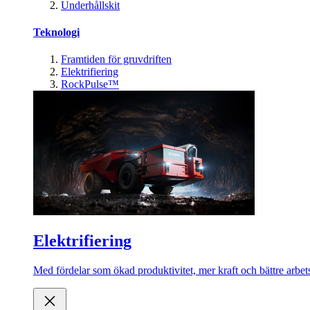
Underhållskit
Teknologi
Framtiden för gruvdriften
Elektrifiering
RockPulse™
Elektrifiering
Med fördelar som ökad produktivitet, mer kraft och bättre arbets