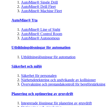
AutoMine® Single Drill
AutoMine® Drill Fleet
AutoMine® Machine Fleet
AutoMine® Yta
AutoMine® Line of Sight
AutoMine® Control Room
AutoMine® Autonomous
Utbildningslösningar för automation
Utbildningslösningar för automation
Säkerhet och miljö
Säkerhet för personalen
Närhetsdetektering och undvikande av kollisioner
Övervakning och prestandakontroll för bergförstärkning
Planering och optimering av gruvdrift
Integrerade lösningar för planering av gruvdrift