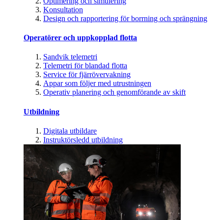
Optimering och simulering
Konsultation
Design och rapportering för borrning och sprängning
Operatörer och uppkopplad flotta
Sandvik telemetri
Telemetri för blandad flotta
Service för fjärrövervakning
Appar som följer med utrustningen
Operativ planering och genomförande av skift
Utbildning
Digitala utbildare
Instruktörsledd utbildning