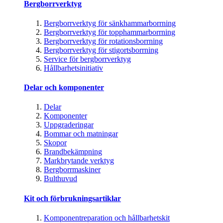
Bergborrverktyg
Bergborrverktyg för sänkhammarborrning
Bergborrverktyg för topphammarborrning
Bergborrverktyg för rotationsborrning
Bergborrverktyg för stigortsborrning
Service för bergborrverktyg
Hållbarhetsinitiativ
Delar och komponenter
Delar
Komponenter
Uppgraderingar
Bommar och matningar
Skopor
Brandbekämpning
Markbrytande verktyg
Bergborrmaskiner
Bulthuvud
Kit och förbrukningsartiklar
Komponentreparation och hållbarhetskit