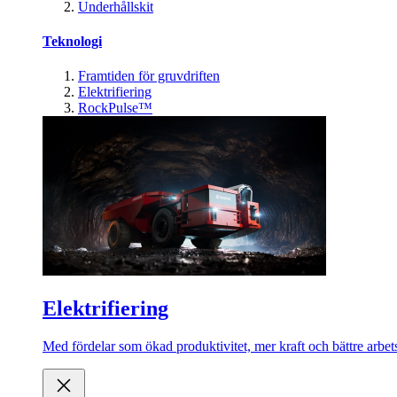
Underhållskit
Teknologi
Framtiden för gruvdriften
Elektrifiering
RockPulse™
Elektrifiering
Med fördelar som ökad produktivitet, mer kraft och bättre arbets