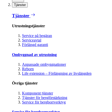
Tjänster
Tjänster
Utrustningstjänster
Service på begäran
Serviceavtal
Förlängd garanti
Ombyggnad av utrustning
Anpassade ombyggnationer
Reborn
Life extension – Förlängning av livslängden
Övriga tjänster
Komponent tjänster
Tjänster för bergförstärkning
Service för bergborrverktyg
Service för bergborrverktyg