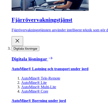
Fjärrövervakningstjänst
Fjärrövervakningstjänsten använder intelligent teknik som gör de
Digitala lösningar
Digitala lösningar
AutoMine® Lastning och transport under jord
AutoMine® Tele-Remote
AutoMine® Lite
AutoMine® Multi-Lite
AutoMine® Core
AutoMine® Borrning under jord