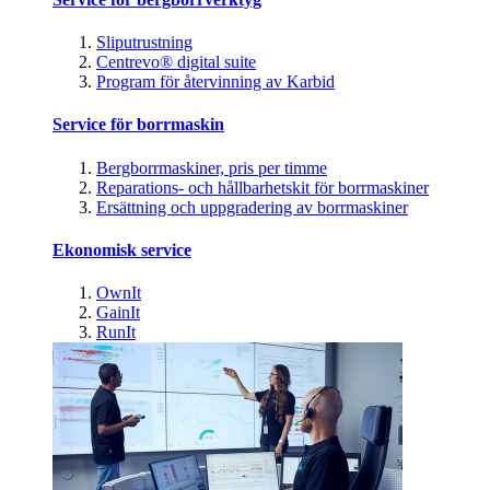
Sliputrustning
Centrevo® digital suite
Program för återvinning av Karbid
Service för borrmaskin
Bergborrmaskiner, pris per timme
Reparations- och hållbarhetskit för borrmaskiner
Ersättning och uppgradering av borrmaskiner
Ekonomisk service
OwnIt
GainIt
RunIt