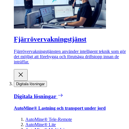
Fjärrövervakningstjänst
Fjärrövervakningstjänsten använder intelligent teknik som gör
det möjligt att förebygga och förutsäga driftstopp innan de
inträffar.
Digitala lösningar
Digitala lösningar
AutoMine® Lastning och transport under jord
AutoMine® Tele-Remote
AutoMine® Lite