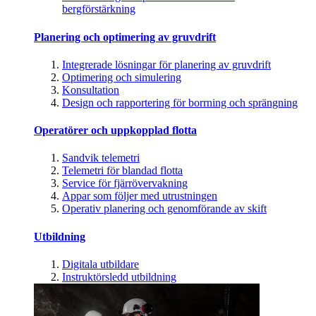
bergförstärkning
Planering och optimering av gruvdrift
Integrerade lösningar för planering av gruvdrift
Optimering och simulering
Konsultation
Design och rapportering för borrning och sprängning
Operatörer och uppkopplad flotta
Sandvik telemetri
Telemetri för blandad flotta
Service för fjärrövervakning
Appar som följer med utrustningen
Operativ planering och genomförande av skift
Utbildning
Digitala utbildare
Instruktörsledd utbildning