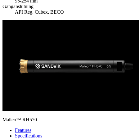
95-254 mm
Gänganslutning
API Reg, Cubex, BECO
Malleo™ RH570
Features
Specifications