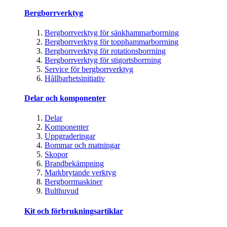
Bergborrverktyg
Bergborrverktyg för sänkhammarborrning
Bergborrverktyg för topphammarborrning
Bergborrverktyg för rotationsborrning
Bergborrverktyg för stigortsborrning
Service för bergborrverktyg
Hållbarhetsinitiativ
Delar och komponenter
Delar
Komponenter
Uppgraderingar
Bommar och matningar
Skopor
Brandbekämpning
Markbrytande verktyg
Bergborrmaskiner
Bulthuvud
Kit och förbrukningsartiklar