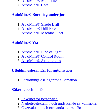
AutoMine® Multi-Lite
AutoMine® Core
AutoMine® Borrning under jord
AutoMine® Single Drill
AutoMine® Drill Fleet
AutoMine® Machine Fleet
AutoMine® Yta
AutoMine® Line of Sight
AutoMine® Control Room
AutoMine® Autonomous
Utbildningslösningar för automation
Utbildningslösningar för automation
Säkerhet och miljö
Säkerhet för personalen
Närhetsdetektering och undvikande av kollisioner
Övervakning och prestandakontroll för