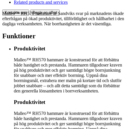
Related products and services
Kontakta oss
Begär en offert
Malleo™ RH570 hammare är Sandviks svar på marknadens ökade
efterfrågan på ökad produktivitet, tillförlitlighet och hållbarhet i den
dagliga verksamheten. När borrhastigheten är det väsentliga.
Funktioner
Produktivitet
Malleo™ RH570 hammare är konstruerad för att förbättra
både hastighet och prestanda. Hammaren tillgodoser kraven
på hög produktivitet och ger samtidigt högre borrsjunkning
för snabbare och mer effektiv borrning. Uppnå dina
borrningsmål, extrahera mer malm på kortare tid och slutför
jobbet snabbare – och allt detta samtidigt som du förbättrar
den generella lönsamheten i borrverksamheten.
Produktivitet
Malleo™ RH570 hammare är konstruerad för att förbättra
både hastighet och prestanda. Hammaren tillgodoser kraven
på hög produktivitet och ger samtidigt högre borrsjunkning
för snabbare och mer effektiv borrning. Uppnå dina