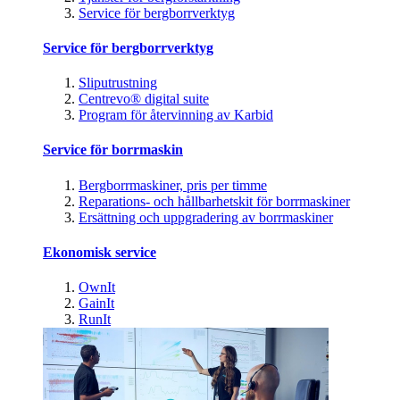
Service för bergborrverktyg
Service för bergborrverktyg
Sliputrustning
Centrevo® digital suite
Program för återvinning av Karbid
Service för borrmaskin
Bergborrmaskiner, pris per timme
Reparations- och hållbarhetskit för borrmaskiner
Ersättning och uppgradering av borrmaskiner
Ekonomisk service
OwnIt
GainIt
RunIt