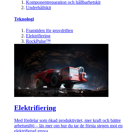
Komponentreparation och hållbarhetskit
Underhållskit
Teknologi
Framtiden för gruvdriften
Elektrifiering
RockPulse™
Elektrifiering
Med fördelar som ökad produktivitet, mer kraft och bättre
arbetsmiljö – läs mer om hur du tar de första stegen mot en
elektrifierad gruva.