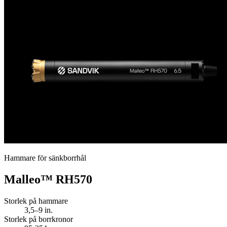
Hammare för sänkborrhål
Malleo™ RH570
Storlek på hammare
3,5–9 in.
Storlek på borrkronor