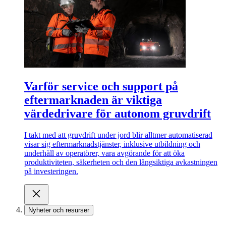
Varför service och support på
eftermarknaden är viktiga
värdedrivare för autonom gruvdrift
I takt med att gruvdrift under jord blir alltmer automatiserad
visar sig eftermarknadstjänster, inklusive utbildning och
underhåll av operatörer, vara avgörande för att öka
produktiviteten, säkerheten och den långsiktiga avkastningen
på investeringen.
Nyheter och resurser