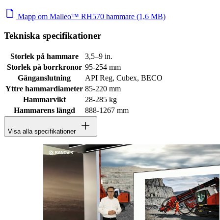
Mapp om Malleo™ RH570 hammare (1,6 MB)
Tekniska specifikationer
Storlek på hammare
3,5–9 in.
Storlek på borrkronor
95-254 mm
Gänganslutning
API Reg, Cubex, BECO
Yttre hammardiameter
85-220 mm
Hammarvikt
28-285 kg
Hammarens längd
888-1267 mm
Visa alla specifikationer