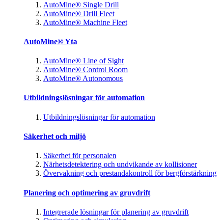
AutoMine® Single Drill
AutoMine® Drill Fleet
AutoMine® Machine Fleet
AutoMine® Yta
AutoMine® Line of Sight
AutoMine® Control Room
AutoMine® Autonomous
Utbildningslösningar för automation
Utbildningslösningar för automation
Säkerhet och miljö
Säkerhet för personalen
Närhetsdetektering och undvikande av kollisioner
Övervakning och prestandakontroll för bergförstärkning
Planering och optimering av gruvdrift
Integrerade lösningar för planering av gruvdrift