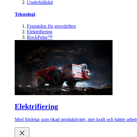
Underhållskit
Teknologi
Framtiden för gruvdriften
Elektrifiering
RockPulse™
Elektrifiering
Med fördelar som ökad produktivitet, mer kraft och bättre arbets