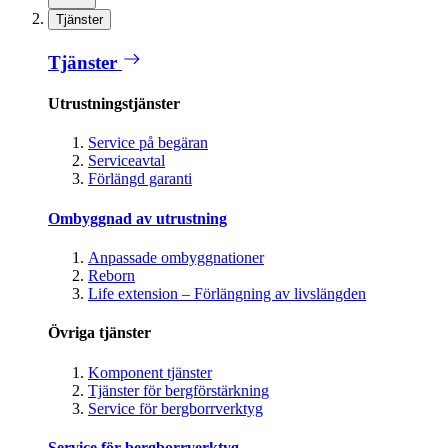
Tjänster
Tjänster
Utrustningstjänster
Service på begäran
Serviceavtal
Förlängd garanti
Ombyggnad av utrustning
Anpassade ombyggnationer
Reborn
Life extension – Förlängning av livslängden
Övriga tjänster
Komponent tjänster
Tjänster för bergförstärkning
Service för bergborrverktyg
Service för bergborrverktyg