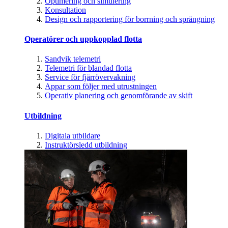
Optimering och simulering
Konsultation
Design och rapportering för borrning och sprängning
Operatörer och uppkopplad flotta
Sandvik telemetri
Telemetri för blandad flotta
Service för fjärrövervakning
Appar som följer med utrustningen
Operativ planering och genomförande av skift
Utbildning
Digitala utbildare
Instruktörsledd utbildning