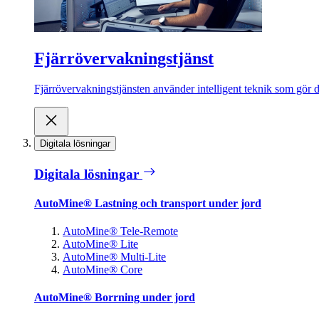
Fjärrövervakningstjänst
Fjärrövervakningstjänsten använder intelligent teknik som gör de
Digitala lösningar
Digitala lösningar
AutoMine® Lastning och transport under jord
AutoMine® Tele-Remote
AutoMine® Lite
AutoMine® Multi-Lite
AutoMine® Core
AutoMine® Borrning under jord