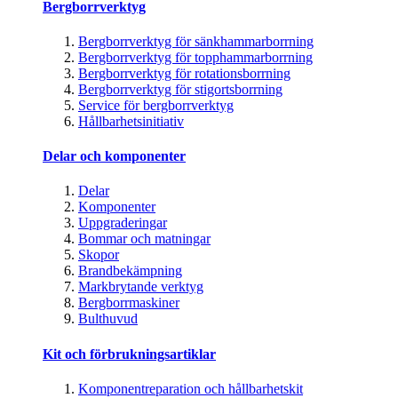
Bergborrverktyg
Bergborrverktyg för sänkhammarborrning
Bergborrverktyg för topphammarborrning
Bergborrverktyg för rotationsborrning
Bergborrverktyg för stigortsborrning
Service för bergborrverktyg
Hållbarhetsinitiativ
Delar och komponenter
Delar
Komponenter
Uppgraderingar
Bommar och matningar
Skopor
Brandbekämpning
Markbrytande verktyg
Bergborrmaskiner
Bulthuvud
Kit och förbrukningsartiklar
Komponentreparation och hållbarhetskit