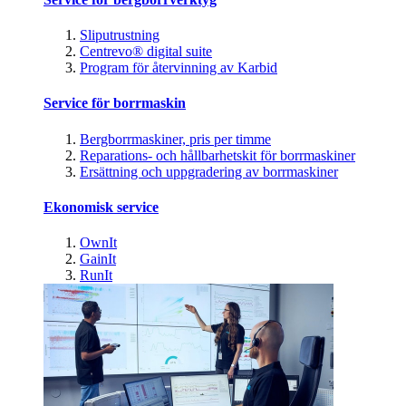
Sliputrustning
Centrevo® digital suite
Program för återvinning av Karbid
Service för borrmaskin
Bergborrmaskiner, pris per timme
Reparations- och hållbarhetskit för borrmaskiner
Ersättning och uppgradering av borrmaskiner
Ekonomisk service
OwnIt
GainIt
RunIt