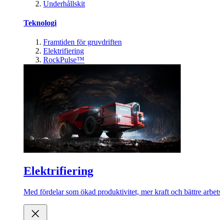
Underhållskit
Teknologi
Framtiden för gruvdriften
Elektrifiering
RockPulse™
Elektrifiering
Med fördelar som ökad produktivitet, mer kraft och bättre arbets