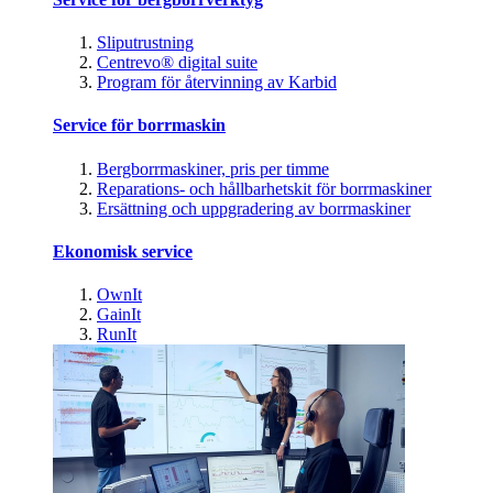
Sliputrustning
Centrevo® digital suite
Program för återvinning av Karbid
Service för borrmaskin
Bergborrmaskiner, pris per timme
Reparations- och hållbarhetskit för borrmaskiner
Ersättning och uppgradering av borrmaskiner
Ekonomisk service
OwnIt
GainIt
RunIt