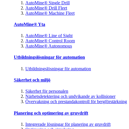
AutoMine® Single Drill
AutoMine® Drill Fleet
AutoMine® Machine Fleet
AutoMine® Yta
AutoMine® Line of Sight
AutoMine® Control Room
AutoMine® Autonomous
Utbildningslösningar för automation
Utbildningslösningar för automation
Säkerhet och miljö
Säkerhet för personalen
Närhetsdetektering och undvikande av kollisioner
Övervakning och prestandakontroll för bergförstärkning
Planering och optimering av gruvdrift
Integrerade lösningar för planering av gruvdrift