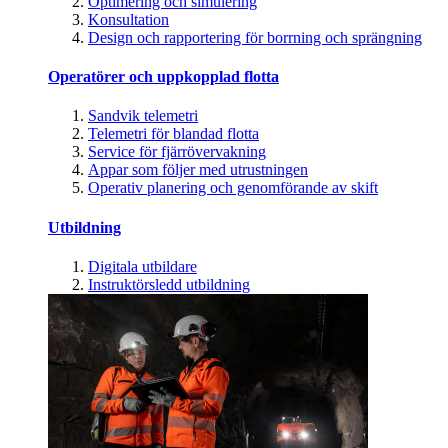
Optimering och simulering
Konsultation
Design och rapportering för borrning och sprängning
Operatörer och uppkopplad flotta
Sandvik telemetri
Telemetri för blandad flotta
Service för fjärrövervakning
Appar som följer med utrustningen
Operativ planering och genomförande av skift
Utbildning
Digitala utbildare
Instruktörsledd utbildning