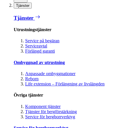
Tjänster
Tjänster
Utrustningstjänster
Service på begäran
Serviceavtal
Förlängd garanti
Ombyggnad av utrustning
Anpassade ombyggnationer
Reborn
Life extension – Förlängning av livslängden
Övriga tjänster
Komponent tjänster
Tjänster för bergförstärkning
Service för bergborrverktyg
Service för bergborrverktyg