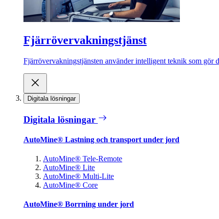
Fjärrövervakningstjänst
Fjärrövervakningstjänsten använder intelligent teknik som gör de
Digitala lösningar
Digitala lösningar
AutoMine® Lastning och transport under jord
AutoMine® Tele-Remote
AutoMine® Lite
AutoMine® Multi-Lite
AutoMine® Core
AutoMine® Borrning under jord