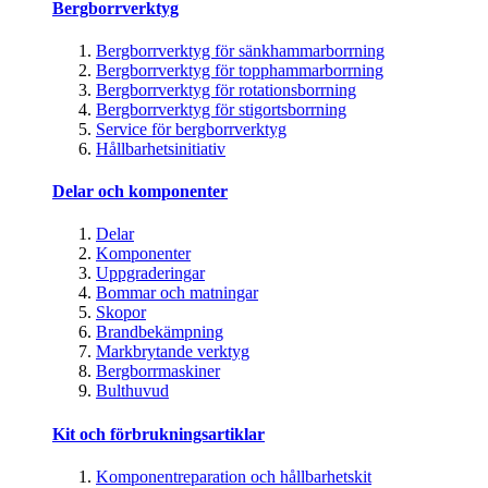
Bergborrverktyg
Bergborrverktyg för sänkhammarborrning
Bergborrverktyg för topphammarborrning
Bergborrverktyg för rotationsborrning
Bergborrverktyg för stigortsborrning
Service för bergborrverktyg
Hållbarhetsinitiativ
Delar och komponenter
Delar
Komponenter
Uppgraderingar
Bommar och matningar
Skopor
Brandbekämpning
Markbrytande verktyg
Bergborrmaskiner
Bulthuvud
Kit och förbrukningsartiklar
Komponentreparation och hållbarhetskit