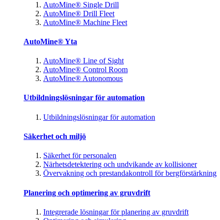
AutoMine® Single Drill
AutoMine® Drill Fleet
AutoMine® Machine Fleet
AutoMine® Yta
AutoMine® Line of Sight
AutoMine® Control Room
AutoMine® Autonomous
Utbildningslösningar för automation
Utbildningslösningar för automation
Säkerhet och miljö
Säkerhet för personalen
Närhetsdetektering och undvikande av kollisioner
Övervakning och prestandakontroll för bergförstärkning
Planering och optimering av gruvdrift
Integrerade lösningar för planering av gruvdrift