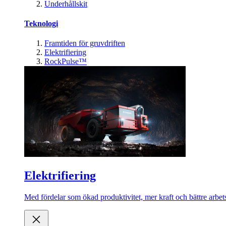
Underhållskit
Teknologi
Framtiden för gruvdriften
Elektrifiering
RockPulse™
Elektrifiering
Med fördelar som ökad produktivitet, mer kraft och bättre arbets