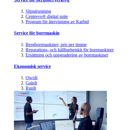
Sliputrustning
Centrevo® digital suite
Program för återvinning av Karbid
Service för borrmaskin
Bergborrmaskiner, pris per timme
Reparations- och hållbarhetskit för borrmaskiner
Ersättning och uppgradering av borrmaskiner
Ekonomisk service
OwnIt
GainIt
RunIt