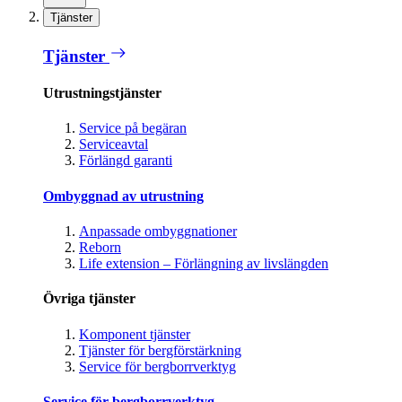
Tjänster
Tjänster
Utrustningstjänster
Service på begäran
Serviceavtal
Förlängd garanti
Ombyggnad av utrustning
Anpassade ombyggnationer
Reborn
Life extension – Förlängning av livslängden
Övriga tjänster
Komponent tjänster
Tjänster för bergförstärkning
Service för bergborrverktyg
Service för bergborrverktyg