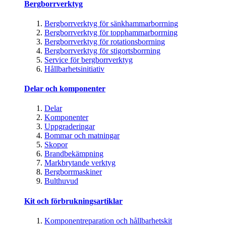
Bergborrverktyg
Bergborrverktyg för sänkhammarborrning
Bergborrverktyg för topphammarborrning
Bergborrverktyg för rotationsborrning
Bergborrverktyg för stigortsborrning
Service för bergborrverktyg
Hållbarhetsinitiativ
Delar och komponenter
Delar
Komponenter
Uppgraderingar
Bommar och matningar
Skopor
Brandbekämpning
Markbrytande verktyg
Bergborrmaskiner
Bulthuvud
Kit och förbrukningsartiklar
Komponentreparation och hållbarhetskit