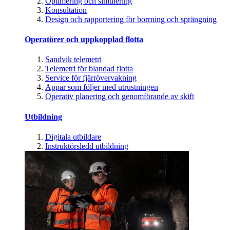
Optimering och simulering
Konsultation
Design och rapportering för borrning och sprängning
Operatörer och uppkopplad flotta
Sandvik telemetri
Telemetri för blandad flotta
Service för fjärrövervakning
Appar som följer med utrustningen
Operativ planering och genomförande av skift
Utbildning
Digitala utbildare
Instruktörsledd utbildning