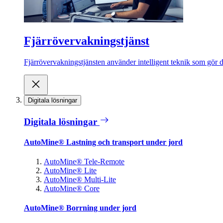
Fjärrövervakningstjänst
Fjärrövervakningstjänsten använder intelligent teknik som gör de
Digitala lösningar
Digitala lösningar
AutoMine® Lastning och transport under jord
AutoMine® Tele-Remote
AutoMine® Lite
AutoMine® Multi-Lite
AutoMine® Core
AutoMine® Borrning under jord