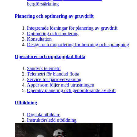
bergförstärkning
Planering och optimering av gruvdrift
Integrerade lösningar för planering av gruvdrift
Optimering och simulering
Konsultation
Design och rapportering för borrning och sprängning
Operatörer och uppkopplad flotta
Sandvik telemetri
Telemetri för blandad flotta
Service för fjärrövervakning
Appar som följer med utrustningen
Operativ planering och genomförande av skift
Utbildning
Digitala utbildare
Instruktörsledd utbildning