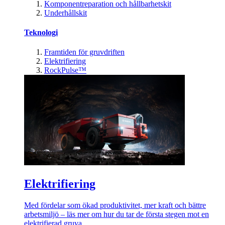
Komponentreparation och hållbarhetskit
Underhållskit
Teknologi
Framtiden för gruvdriften
Elektrifiering
RockPulse™
Elektrifiering
Med fördelar som ökad produktivitet, mer kraft och bättre
arbetsmiljö – läs mer om hur du tar de första stegen mot en
elektrifierad gruva.