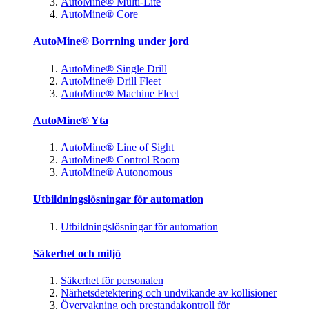
AutoMine® Multi-Lite
AutoMine® Core
AutoMine® Borrning under jord
AutoMine® Single Drill
AutoMine® Drill Fleet
AutoMine® Machine Fleet
AutoMine® Yta
AutoMine® Line of Sight
AutoMine® Control Room
AutoMine® Autonomous
Utbildningslösningar för automation
Utbildningslösningar för automation
Säkerhet och miljö
Säkerhet för personalen
Närhetsdetektering och undvikande av kollisioner
Övervakning och prestandakontroll för