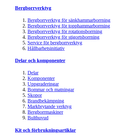
Bergborrverktyg
Bergborrverktyg för sänkhammarborrning
Bergborrverktyg för topphammarborrning
Bergborrverktyg för rotationsborrning
Bergborrverktyg för stigortsborrning
Service för bergborrverktyg
Hållbarhetsinitiativ
Delar och komponenter
Delar
Komponenter
Uppgraderingar
Bommar och matningar
Skopor
Brandbekämpning
Markbrytande verktyg
Bergborrmaskiner
Bulthuvud
Kit och förbrukningsartiklar