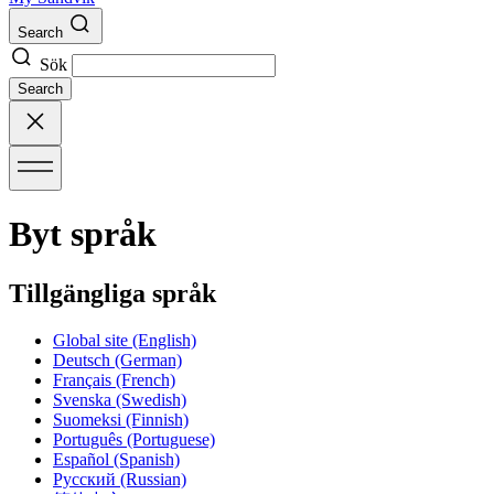
Search
Sök
Search
Byt språk
Tillgängliga språk
Global site
(English)
Deutsch
(German)
Français
(French)
Svenska
(Swedish)
Suomeksi
(Finnish)
Português
(Portuguese)
Español
(Spanish)
Русский
(Russian)