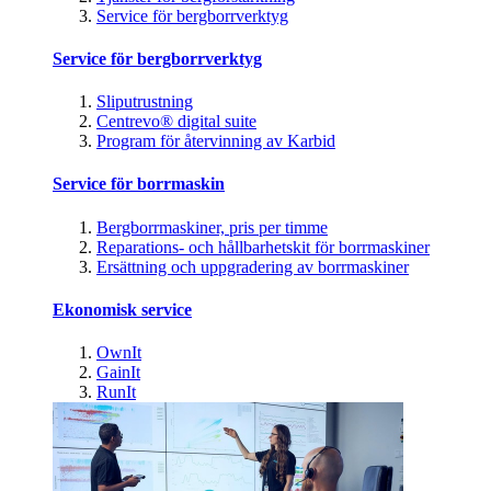
Service för bergborrverktyg
Service för bergborrverktyg
Sliputrustning
Centrevo® digital suite
Program för återvinning av Karbid
Service för borrmaskin
Bergborrmaskiner, pris per timme
Reparations- och hållbarhetskit för borrmaskiner
Ersättning och uppgradering av borrmaskiner
Ekonomisk service
OwnIt
GainIt
RunIt