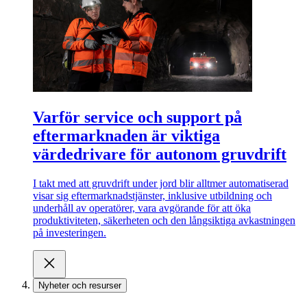
Varför service och support på
eftermarknaden är viktiga
värdedrivare för autonom gruvdrift
I takt med att gruvdrift under jord blir alltmer automatiserad
visar sig eftermarknadstjänster, inklusive utbildning och
underhåll av operatörer, vara avgörande för att öka
produktiviteten, säkerheten och den långsiktiga avkastningen
på investeringen.
Nyheter och resurser