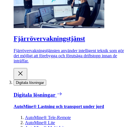
Fjärrövervakningstjänst
Fjärrövervakningstjänsten använder intelligent teknik som gör
det möjligt att förebygga och förutsäga driftstopp innan de
inträffar.
Digitala lösningar
Digitala lösningar
AutoMine® Lastning och transport under jord
AutoMine® Tele-Remote
AutoMine® Lite