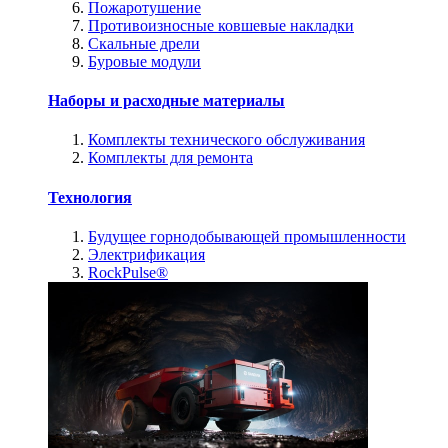
Пожаротушение
Противоизносные ковшевые накладки
Скальные дрели
Буровые модули
Наборы и расходные материалы
Комплекты технического обслуживания
Комплекты для ремонта
Технология
Будущее горнодобывающей промышленности
Электрификация
RockPulse®