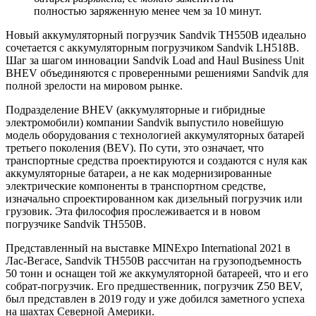
полностью заряженную менее чем за 10 минут.
Новый аккумуляторный погрузчик Sandvik TH550B идеально
сочетается с аккумуляторным погрузчиком Sandvik LH518B.
Шаг за шагом инновации Sandvik Load and Haul Business Unit
BHEV объединяются с проверенными решениями Sandvik для
полной зрелости на мировом рынке.
Подразделение BHEV (аккумуляторные и гибридные
электромобили) компании Sandvik выпустило новейшую
модель оборудования с технологией аккумуляторных батарей
третьего поколения (BEV). По сути, это означает, что
транспортные средства проектируются и создаются с нуля как
аккумуляторные батареи, а не как модернизированные
электрические компоненты в транспортном средстве,
изначально спроектированном как дизельный погрузчик или
грузовик. Эта философия прослеживается и в новом
погрузчике Sandvik TH550B.
Представленный на выставке MINExpo International 2021 в
Лас-Вегасе, Sandvik TH550B рассчитан на грузоподъемность
50 тонн и оснащен той же аккумуляторной батареей, что и его
собрат-погрузчик. Его предшественник, погрузчик Z50 BEV,
был представлен в 2019 году и уже добился заметного успеха
на шахтах Северной Америки.