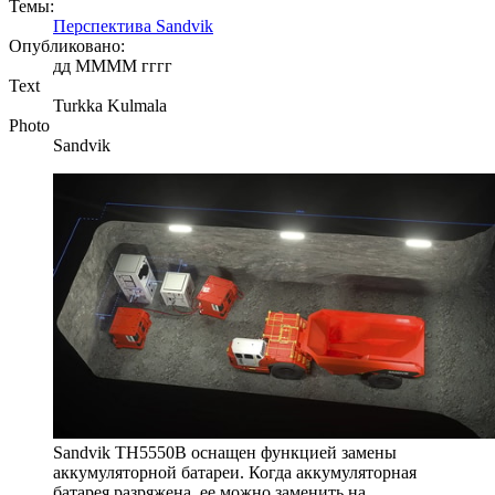
Темы:
Перспектива Sandvik
Опубликовано:
дд ММММ гггг
Text
Turkka Kulmala
Photo
Sandvik
Sandvik TH5550B оснащен функцией замены
аккумуляторной батареи. Когда аккумуляторная
батарея разряжена, ее можно заменить на