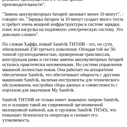
производительности".
"Замена аккумуляторных батарей занимает менее 10 минут", -
говорит он. "Зарядка батареи за 10 минут создает много тепла
и требует очень мощной инфраструктуры в системе зарядки,
плюс вся нагрузка на подземную электрическую систему. Это
довольно сложно".
По словам Хаффа, новый Sandvik TH550B - это, по сути,
обновленный Z50 третьего поколения. Обладая той же 50-
тонной грузоподъемностью, проверенная трансмиссия,
конструкция рамы и система замены аккумуляторных батарей
остались практически неизменными. Но система управления
машиной полностью новая. Она работает на аппаратном
обеспечении Sandvik, что обеспечивает общность с другими
машинами Sandvik, включая инструменты для технического
обслуживания, настройки сбора данных и совместимость с
порталом для заказчиков My Sandvik.
Sandvik TH550B не только имеет знакомую ливрею Sandvik,
но и оснащен такой же современной эргономичной
малошумной кабиной, как и грузовик Sandvik TH545i, что
повышает безопасность оператора и снижает его
утомляемость.