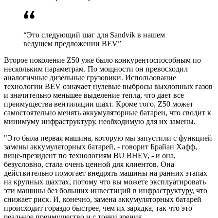
“Это следующий шаг для Sandvik в нашем
ведущем предложении BEV”
Второе поколение Z50 уже было конкурентоспособным по
нескольким параметрам. По мощности он превосходил
аналогичные дизельные грузовики. Использование
технологии BEV означает нулевые выбросы выхлопных газов
и значительно меньшее выделение тепла, что дает все
преимущества вентиляции шахт. Кроме того, Z50 может
самостоятельно менять аккумуляторные батареи, что сводит к
минимуму инфраструктуру, необходимую для их замены.
"Это была первая машина, которую мы запустили с функцией
замены аккумуляторных батарей, - говорит Брайан Хафф,
вице-президент по технологиям BU BHEV, - и она,
безусловно, стала очень ценной для клиентов. Она
действительно помогает внедрять машины на ранних этапах
на крупных шахтах, потому что вы можете эксплуатировать
эти машины без больших инвестиций в инфраструктуру, что
снижает риск. И, конечно, замена аккумуляторных батарей
происходит гораздо быстрее, чем их зарядка, так что это
реальное преимущество и с точки зрения