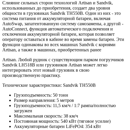
Слияние сильных сторон технологий Artisan и Sandvik,
использованных до приобретения, создает два уровня
общности в грузовиках Sandvik TH550B. Один из них - это
система питания от аккумуляторной батареи, включая
AutoSwap, запатентованную систему самозамены, а другой -
AutoConnect, функция автоматического подключения и
отключения аккумуляторной батареи, которая позволяет
оператору оставаться в кабине во время замены батареи. Эти
функции одинаковы во всех машинах Sandvik с корнями
Artisan, а также в машинах, приобретенных ранее
Artisan. Любой рудник с существующим парком погрузчиков
Sandvik LH518B или грузовиков Artisan может легко
интегрировать этот новый грузовик в свою
производственную практику.
Технические характеристики: Sandvik TH550B
Грузоподъемность: 50 тонн
Размер направления: 5 метров
Грузоподъемность: 11,5 км/ч / 1:7 рампа/полностью
загружен
Максимальная скорость: 38 км/ч
Постоянная мощность: 540 кВт (тяговое усилие)
Аккумуляторные батареи LiFePO4: 354 кВт