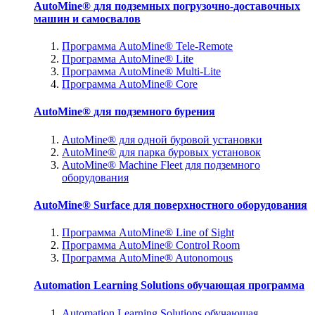
AutoMine® для подземных погрузочно-доставочных
машин и самосвалов
Программа AutoMine® Tele-Remote
Программа AutoMine® Lite
Программа AutoMine® Multi-Lite
Программа AutoMine® Core
AutoMine® для подземного бурения
AutoMine® для одной буровой установки
AutoMine® для парка буровых установок
AutoMine® Machine Fleet для подземного
оборудования
AutoMine® Surface для поверхностного оборудования
Программа AutoMine® Line of Sight
Программа AutoMine® Control Room
Программа AutoMine® Autonomous
Automation Learning Solutions обучающая программа
Automation Learning Solutions обучающая