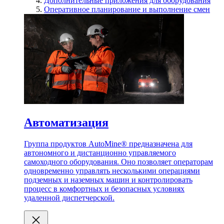
Дополнительные приложения для оборудования
Оперативное планирование и выполнение смен
Автоматизация
Группа продуктов AutoMine® предназначена для
автономного и дистанционно управляемого
самоходного оборудования. Оно позволяет операторам
одновременно управлять несколькими операциями
подземных и наземных машин и контролировать
процесс в комфортных и безопасных условиях
удаленной диспетчерской.