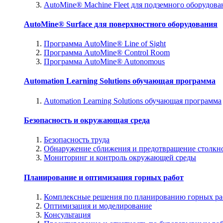
AutoMine® Machine Fleet для подземного оборудова
AutoMine® Surface для поверхностного оборудования
Программа AutoMine® Line of Sight
Программа AutoMine® Control Room
Программа AutoMine® Autonomous
Automation Learning Solutions обучающая программа
Automation Learning Solutions обучающая программа
Безопасность и окружающая среда
Безопасность труда
Обнаружение сближения и предотвращение столкн
Мониторинг и контроль окружающей среды
Планирование и оптимизация горных работ
Комплексные решения по планированию горных ра
Оптимизация и моделирование
Консультация