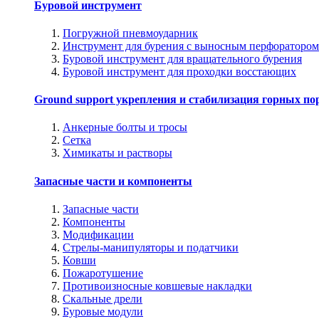
Буровой инструмент
Погружной пневмоударник
Инструмент для бурения с выносным перфоратором
Буровой инструмент для вращательного бурения
Буровой инструмент для проходки восстающих
Ground support укрепления и стабилизация горных по
Анкерные болты и тросы
Сетка
Химикаты и растворы
Запасные части и компоненты
Запасные части
Компоненты
Модификации
Стрелы-манипуляторы и податчики
Ковши
Пожаротушение
Противоизносные ковшевые накладки
Скальные дрели
Буровые модули