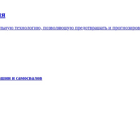
ия
льную технологию, позволяющую предотвращать и прогнозироват
ашин и самосвалов