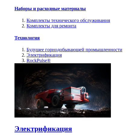
Наборы и расходные материалы
Комплекты технического обслуживания
Комплекты для ремонта
Технология
Будущее горнодобывающей промышленности
Электрификация
RockPulse®
Электрификация