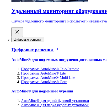
Удаленный мониторинг оборудован
Служба удаленного мониторинга использует интеллектуа
Цифровые решения
Цифровые решения
AutoMine® для подземных погрузочно-доставочных м
Программа AutoMine® Tele-Remote
Программа AutoMine® Lite
Программа AutoMine® Multi-Lite
Программа AutoMine® Core
AutoMine® для подземного бурения
AutoMine® для одной буровой установки
AutoMine® для парка буровых установок