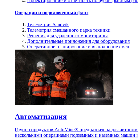
Проектирование и отчетность по буровзрывным ра
Операции и подключенный флот
Телеметрия Sandvik
Телеметрия смешанного парка техники
Решения для удаленного мониторинга
Дополнительные приложения для оборудования
Оперативное планирование и выполнение смен
Автоматизация
Группа продуктов AutoMine® предназначена для автоном
несколькими операциями подземных и наземных машин и 