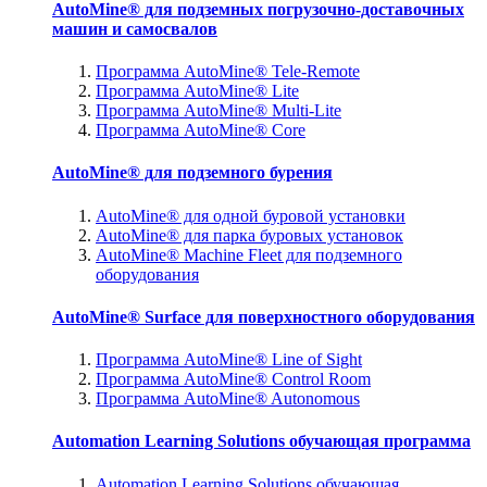
AutoMine® для подземных погрузочно-доставочных
машин и самосвалов
Программа AutoMine® Tele-Remote
Программа AutoMine® Lite
Программа AutoMine® Multi-Lite
Программа AutoMine® Core
AutoMine® для подземного бурения
AutoMine® для одной буровой установки
AutoMine® для парка буровых установок
AutoMine® Machine Fleet для подземного
оборудования
AutoMine® Surface для поверхностного оборудования
Программа AutoMine® Line of Sight
Программа AutoMine® Control Room
Программа AutoMine® Autonomous
Automation Learning Solutions обучающая программа
Automation Learning Solutions обучающая