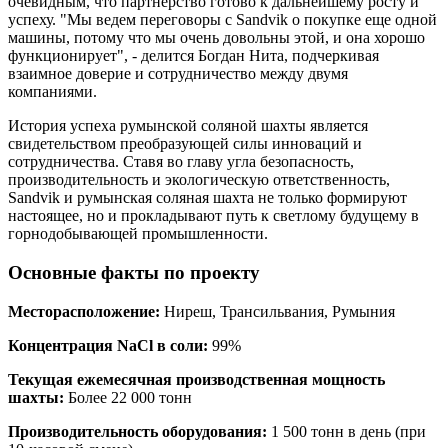
очевидным, что партнерство готово к дальнейшему росту и
успеху. "Мы ведем переговоры с Sandvik о покупке еще одной
машины, потому что мы очень довольны этой, и она хорошо
функционирует", - делится Богдан Нита, подчеркивая
взаимное доверие и сотрудничество между двумя
компаниями.
История успеха румынской соляной шахты является
свидетельством преобразующей силы инноваций и
сотрудничества. Ставя во главу угла безопасность,
производительность и экологическую ответственность,
Sandvik и румынская соляная шахта не только формируют
настоящее, но и прокладывают путь к светлому будущему в
горнодобывающей промышленности.
Основные факты по проекту
Месторасположение:
Ниреш, Трансильвания, Румыния
Концентрация NaCl в соли:
99%
Текущая ежемесячная производственная мощность
шахты:
Более 22 000 тонн
Производительность оборудования:
1 500 тонн в день (при