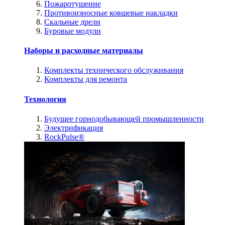
Пожаротушение
Противоизносные ковшевые накладки
Скальные дрели
Буровые модули
Наборы и расходные материалы
Комплекты технического обслуживания
Комплекты для ремонта
Технология
Будущее горнодобывающей промышленности
Электрификация
RockPulse®