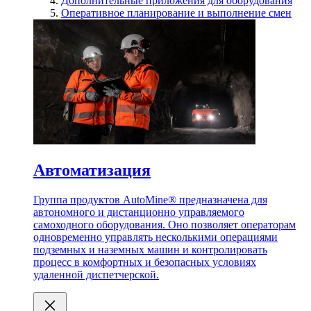
Дополнительные приложения для оборудования
Оперативное планирование и выполнение смен
Автоматизация
Группа продуктов AutoMine® предназначена для
автономного и дистанционно управляемого
самоходного оборудования. Оно позволяет операторам
одновременно управлять несколькими операциями
подземных и наземных машин и контролировать
процесс в комфортных и безопасных условиях
удаленной диспетчерской.