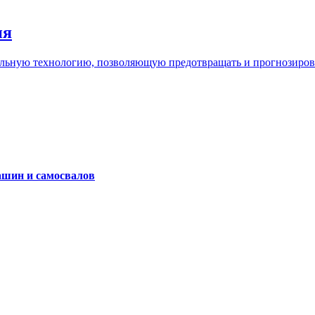
ия
льную технологию, позволяющую предотвращать и прогнозироват
ашин и самосвалов