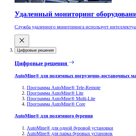
Удаленный мониторинг оборудован
Служба удаленного мониторинга использует интеллектуа
Цифровые решения
Цифровые решения
AutoMine® для подземных погрузочно-доставочных м
Программа AutoMine® Tele-Remote
Программа AutoMine® Lite
Программа AutoMine® Multi-Lite
Программа AutoMine® Core
AutoMine® для подземного бурения
AutoMine® для одной буровой установки
AutoMine® для парка буровых установок