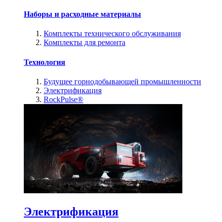
Наборы и расходные материалы
Комплекты технического обслуживания
Комплекты для ремонта
Технология
Будущее горнодобывающей промышленности
Электрификация
RockPulse®
Электрификация