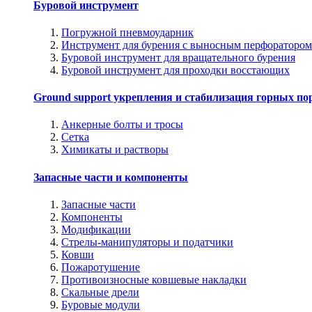
Буровой инструмент
Погружной пневмоударник
Инструмент для бурения с выносным перфоратором
Буровой инструмент для вращательного бурения
Буровой инструмент для проходки восстающих
Ground support укрепления и стабилизация горных по
Анкерные болты и тросы
Сетка
Химикаты и растворы
Запасные части и компоненты
Запасные части
Компоненты
Модификации
Стрелы-манипуляторы и податчики
Ковши
Пожаротушение
Противоизносные ковшевые накладки
Скальные дрели
Буровые модули