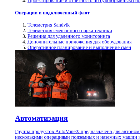
Проектирование и отчетность по буровзрывным ра
Операции и подключенный флот
Телеметрия Sandvik
Телеметрия смешанного парка техники
Решения для удаленного мониторинга
Дополнительные приложения для оборудования
Оперативное планирование и выполнение смен
Автоматизация
Группа продуктов AutoMine® предназначена для автоном
несколькими операциями подземных и наземных машин и 