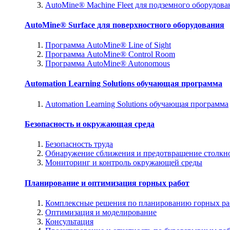
AutoMine® Machine Fleet для подземного оборудова
AutoMine® Surface для поверхностного оборудования
Программа AutoMine® Line of Sight
Программа AutoMine® Control Room
Программа AutoMine® Autonomous
Automation Learning Solutions обучающая программа
Automation Learning Solutions обучающая программа
Безопасность и окружающая среда
Безопасность труда
Обнаружение сближения и предотвращение столкн
Мониторинг и контроль окружающей среды
Планирование и оптимизация горных работ
Комплексные решения по планированию горных ра
Оптимизация и моделирование
Консультация