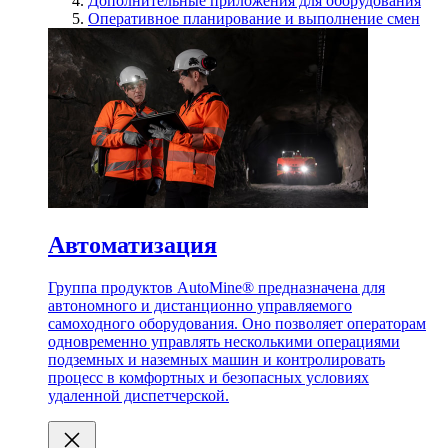
Дополнительные приложения для оборудования
Оперативное планирование и выполнение смен
Автоматизация
Группа продуктов AutoMine® предназначена для
автономного и дистанционно управляемого
самоходного оборудования. Оно позволяет операторам
одновременно управлять несколькими операциями
подземных и наземных машин и контролировать
процесс в комфортных и безопасных условиях
удаленной диспетчерской.