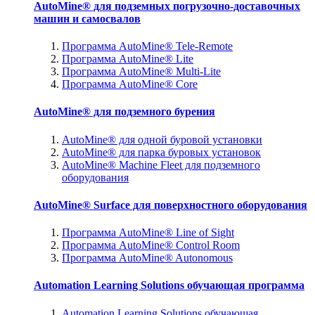
AutoMine® для подземных погрузочно-доставочных
машин и самосвалов
Программа AutoMine® Tele-Remote
Программа AutoMine® Lite
Программа AutoMine® Multi-Lite
Программа AutoMine® Core
AutoMine® для подземного бурения
AutoMine® для одной буровой установки
AutoMine® для парка буровых установок
AutoMine® Machine Fleet для подземного
оборудования
AutoMine® Surface для поверхностного оборудования
Программа AutoMine® Line of Sight
Программа AutoMine® Control Room
Программа AutoMine® Autonomous
Automation Learning Solutions обучающая программа
Automation Learning Solutions обучающая