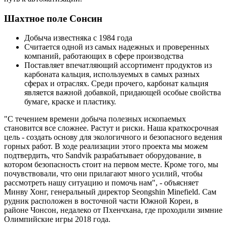
Шахтное поле Сонсин
Добыча известняка с 1984 года
Считается одной из самых надежных и проверенных
компаний, работающих в сфере производства
Поставляет впечатляющий ассортимент продуктов из
карбоната кальция, используемых в самых разных
сферах и отраслях. Среди прочего, карбонат кальция
является важной добавкой, придающей особые свойства
бумаге, краске и пластику.
"С течением времени добыча полезных ископаемых
становится все сложнее. Растут и риски. Наша краткосрочная
цель - создать основу для экологичного и безопасного ведения
горных работ. В ходе реализации этого проекта мы можем
подтвердить, что Sandvik разрабатывает оборудование, в
котором безопасность стоит на первом месте. Кроме того, мы
почувствовали, что они прилагают много усилий, чтобы
рассмотреть нашу ситуацию и помочь нам", - объясняет
Минву Хонг, генеральный директор Seongshin Minefield. Сам
рудник расположен в восточной части Южной Кореи, в
районе Чонсон, недалеко от Пхенчхана, где проходили зимние
Олимпийские игры 2018 года.