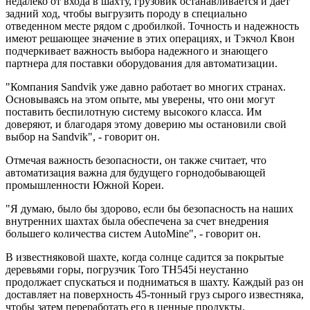
недалеко от входа в шахту, грузовик останавливается и дает
задний ход, чтобы выгрузить породу в специально
отведенном месте рядом с дробилкой. Точность и надежность
имеют решающее значение в этих операциях, и Тэкчол Квон
подчеркивает важность выбора надежного и знающего
партнера для поставки оборудования для автоматизации.
"Компания Sandvik уже давно работает во многих странах.
Основываясь на этом опыте, мы уверены, что они могут
поставить беспилотную систему высокого класса. Им
доверяют, и благодаря этому доверию мы остановили свой
выбор на Sandvik", - говорит он.
Отмечая важность безопасности, он также считает, что
автоматизация важна для будущего горнодобывающей
промышленности Южной Кореи.
"Я думаю, было бы здорово, если бы безопасность на наших
внутренних шахтах была обеспечена за счет внедрения
большего количества систем AutoMine", - говорит он.
В известняковой шахте, когда солнце садится за покрытые
деревьями горы, погрузчик Toro TH545i неустанно
продолжает спускаться и подниматься в шахту. Каждый раз он
доставляет на поверхность 45-тонный груз сырого известняка,
чтобы затем переработать его в ценные продукты.