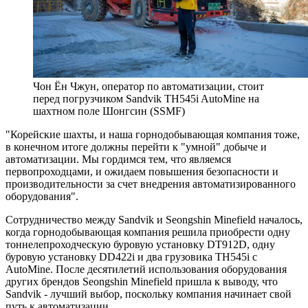
Чон Ён Чжун, оператор по автоматизации, стоит
перед погрузчиком Sandvik TH545i AutoMine на
шахтном поле Шонгсин (SSMF)
"Корейские шахты, и наша горнодобывающая компания тоже,
в конечном итоге должны перейти к "умной" добыче и
автоматизации. Мы гордимся тем, что являемся
первопроходцами, и ожидаем повышения безопасности и
производительности за счет внедрения автоматизированного
оборудования".
Сотрудничество между Sandvik и Seongshin Minefield началось,
когда горнодобывающая компания решила приобрести одну
тоннелепроходческую буровую установку DT912D, одну
буровую установку DD422i и два грузовика TH545i с
AutoMine. После десятилетий использования оборудования
других брендов Seongshin Minefield пришла к выводу, что
Sandvik - лучший выбор, поскольку компания начинает свой
путь к автоматизации.