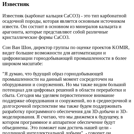
Известняк
Известняк (карбонат кальция CaCO3) - это тип карбонатной
осадочной породы, которая является основным источником
извести. Он состоит в основном из минералов кальцита и
арагонита, которые представляют собой различные
кристаллические формы CaCO3.
Сон Ван Шон, директор группы по оценке проектов KOMIR,
видит большие возможности для автоматизации и
цифровизации горнодобывающей промышленности в более
широком масштабе:
"Я думаю, что будущий образ горнодобывающей
промышленности на данный момент сосредоточен на
оборудовании и сооружениях. Но мы также видим большой
потенциал для цифровых решений в области переработки и
сбыта. Сегодня мы уделяем первостепенное внимание
поддержке оборудования и сооружений, но в среднесрочной и
долгосрочной перспективе мы также будем поддерживать
разработку программного обеспечения для 3D-добычи и 3D-
моделирования. Я считаю, что мы движемся к будущему, в
котором программное и аппаратное обеспечение будут
объединены. Это поможет нам достичь нашей цели -
подлинной интеллектуальной добычи", - говорит он.