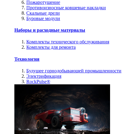
Пожаротушение
Противоизносные ковшевые накладки
Скальные дрели
Буровые модули
Наборы и расходные материалы
Комплекты технического обслуживания
Комплекты для ремонта
Технология
Будущее горнодобывающей промышленности
Электрификация
RockPulse®