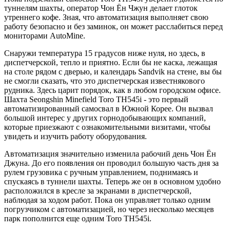
туннелям шахты, оператор Чон Ён Чжун делает глоток
утреннего кофе. Зная, что автоматизация выполняет свою
работу безопасно и без заминок, он может расслабиться перед
мониторами AutoMine.
Снаружи температура 15 градусов ниже нуля, но здесь, в
диспетчерской, тепло и приятно. Если бы не каска, лежащая
на столе рядом с дверью, и календарь Sandvik на стене, вы бы
не смогли сказать, что это диспетчерская известнякового
рудника. Здесь царит порядок, как в любом городском офисе.
Шахта Seongshin Minefield Toro TH545i - это первый
автоматизированный самосвал в Южной Корее. Он вызвал
большой интерес у других горнодобывающих компаний,
которые приезжают с ознакомительными визитами, чтобы
увидеть и изучить работу оборудования.
Автоматизация значительно изменила рабочий день Чон Ён
Джуна. До его появления он проводил большую часть дня за
рулем грузовика с ручным управлением, поднимаясь и
спускаясь в туннели шахты. Теперь же он в основном удобно
расположился в кресле за экранами в диспетчерской,
наблюдая за ходом работ. Пока он управляет только одним
погрузчиком с автоматизацией, но через несколько месяцев
парк пополнится еще одним Toro TH545i.