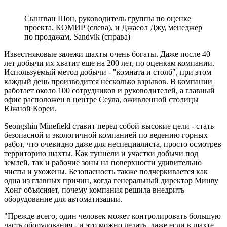
Сынгван Шон, руководитель группы по оценке
проекта, КОМИР (слева), и Джаеол Джу, менеджер
по продажам, Sandvik (справа)
Известняковые залежи шахты очень богаты. Даже после 40
лет добычи их хватит еще на 200 лет, по оценкам компании.
Используемый метод добычи - "комната и столб", при этом
каждый день производится несколько взрывов. В компании
работает около 100 сотрудников и руководителей, а главный
офис расположен в центре Сеула, оживленной столицы
Южной Кореи.
Seongshin Minefield ставит перед собой высокие цели - стать
безопасной и экологичной компанией по ведению горных
работ, что очевидно даже для неспециалиста, просто осмотрев
территорию шахты. Как туннели и участки добычи под
землей, так и рабочие зоны на поверхности удивительно
чисты и ухожены. Безопасность также подчеркивается как
одна из главных причин, когда генеральный директор Минву
Хонг объясняет, почему компания решила внедрить
оборудование для автоматизации.
"Прежде всего, один человек может контролировать большую
часть оборудования - и это можно делать, даже если в шахте