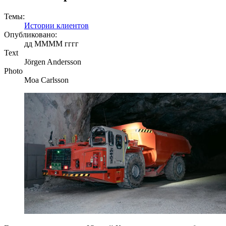
Темы:
Истории клиентов
Опубликовано:
дд ММММ гггг
Text
Jörgen Andersson
Photo
Moa Carlsson