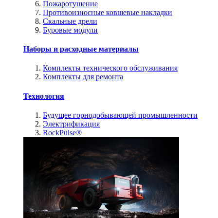
Пожаротушение
Противоизносные ковшевые накладки
Скальные дрели
Буровые модули
Наборы и расходные материалы
Комплекты технического обслуживания
Комплекты для ремонта
Технология
Будущее горнодобывающей промышленности
Электрификация
RockPulse®