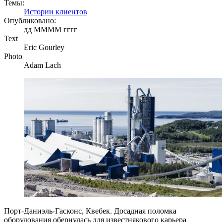
Темы:
Истории клиентов
Опубликовано:
дд ММММ гггг
Text
Eric Gourley
Photo
Adam Lach
Порт-Даниэль-Гасконс, Квебек. Досадная поломка
оборудования обернулась для известнякового карьера