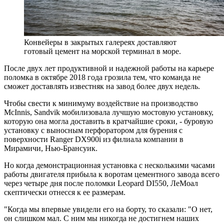
Конвейеры в закрытых галереях доставляют
готовый цемент на морской терминал в море.
После двух лет продуктивной и надежной работы на карьере
поломка в октябре 2018 года грозила тем, что команда не
сможет доставлять известняк на завод более двух недель.
Чтобы свести к минимуму воздействие на производство
McInnis, Sandvik мобилизовала лучшую мостовую установку,
которую она могла доставить в кратчайшие сроки, - буровую
установку с выносным перфоратором для бурения с
поверхности Ranger DX900i из филиала компании в
Мирамичи, Нью-Брансуик.
Но когда демонстрационная установка с несколькими часами
работы двигателя прибыла к воротам цементного завода всего
через четыре дня после поломки Leopard DI550, ЛеМоал
скептически отнесся к ее размерам.
"Когда мы впервые увидели его на борту, то сказали: "О нет,
он слишком мал. С ним мы никогда не достигнем наших