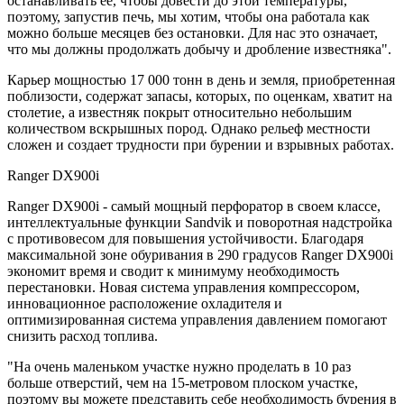
останавливать ее, чтобы довести до этой температуры,
поэтому, запустив печь, мы хотим, чтобы она работала как
можно больше месяцев без остановки. Для нас это означает,
что мы должны продолжать добычу и дробление известняка".
Карьер мощностью 17 000 тонн в день и земля, приобретенная
поблизости, содержат запасы, которых, по оценкам, хватит на
столетие, а известняк покрыт относительно небольшим
количеством вскрышных пород. Однако рельеф местности
сложен и создает трудности при бурении и взрывных работах.
Ranger DX900i
Ranger DX900i - самый мощный перфоратор в своем классе,
интеллектуальные функции Sandvik и поворотная надстройка
с противовесом для повышения устойчивости. Благодаря
максимальной зоне обуривания в 290 градусов Ranger DX900i
экономит время и сводит к минимуму необходимость
перестановки. Новая система управления компрессором,
инновационное расположение охладителя и
оптимизированная система управления давлением помогают
снизить расход топлива.
"На очень маленьком участке нужно проделать в 10 раз
больше отверстий, чем на 15-метровом плоском участке,
поэтому вы можете представить себе необходимость бурения в