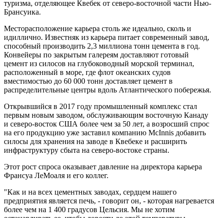
туризма, отделяющее Квебек от северо-восточной части Нью-
Брансуика.
Месторасположение карьера столь же идеально, сколь и
идиллично. Известняк из карьера питает современный завод,
способный производить 2,3 миллиона тонн цемента в год.
Конвейеры по закрытым галереям доставляют готовый
цемент из силосов на глубоководный морской терминал,
расположенный в море, где флот океанских судов
вместимостью до 60 000 тонн доставляет цемент в
распределительные центры вдоль Атлантического побережья.
Открывшийся в 2017 году промышленный комплекс стал
первым новым заводом, обслуживающим восточную Канаду
и северо-восток США более чем за 50 лет, а возросший спрос
на его продукцию уже заставил компанию McInnis добавить
силосы для хранения на заводе в Квебеке и расширить
инфраструктуру сбыта на северо-востоке страны.
Этот рост спроса оказывает давление на директора карьера
Франсуа ЛеМоаля и его коллег.
"Как и на всех цементных заводах, сердцем нашего
предприятия является печь, - говорит он, - которая нагревается
более чем на 1 400 градусов Цельсия. Мы не хотим