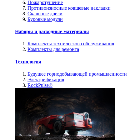
Пожаротушение
Противоизносные ковшевые накладки
Скальные дрели
Буровые модули
Наборы и расходные материалы
Комплекты технического обслуживания
Комплекты для ремонта
Технология
Будущее горнодобывающей промышленности
Электрификация
RockPulse®