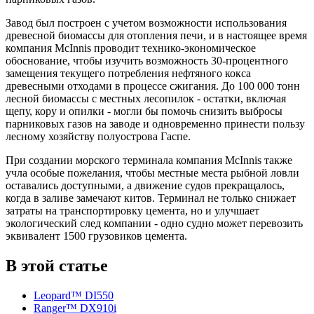
Завод был построен с учетом возможности использования
древесной биомассы для отопления печи, и в настоящее время
компания McInnis проводит технико-экономическое
обоснование, чтобы изучить возможность 30-процентного
замещения текущего потребления нефтяного кокса
древесными отходами в процессе сжигания. До 100 000 тонн
лесной биомассы с местных лесопилок - остатки, включая
щепу, кору и опилки - могли бы помочь снизить выбросы
парниковых газов на заводе и одновременно принести пользу
лесному хозяйству полуострова Гаспе.
При создании морского терминала компания McInnis также
учла особые пожелания, чтобы местные места рыбной ловли
оставались доступными, а движение судов прекращалось,
когда в заливе замечают китов. Терминал не только снижает
затраты на транспортировку цемента, но и улучшает
экологический след компании - одно судно может перевозить
эквивалент 1500 грузовиков цемента.
В этой статье
Leopard™ DI550
Ranger™ DX910i