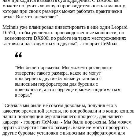
нам приходится вызывать субподрядчика. С DX900i вы
можете получить хорошую производительность и машину,
которая при своих размерах может работать практически
везде. Вот что впечатляет".
McInnis уже планировал инвестировать в еще один Leopard
DI550, чтобы увеличить производственные мощности, но
"возможности DX900i по работе на таких месторождениях
заставили нас задуматься о другом", - говорит ЛеМоал.
“Мы были поражены. Мы можем просверлить
отверстие такого размера, какое не могут
просверлить другие буровые установки с
выносным перфоратором для бурения с
поверхности, а этот бур еще и может подниматься
в горы.”
"Сначала мы были не совсем довольны, получив его в
качестве временной замены, но попробовали и в конце концов
нашли подходящий бур для нашего процесса, для нашего
карьера, - говорит ЛеМоал, - Мы были поражены. Мы можем
бурить отверстия такого размера, какие не могут пробурить
другие буровые установки с выносным перфоратором для