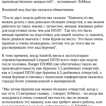
производственных мощностей", - вспоминает ЛеМоал.
Внешний вид быстро оказался обманчивым.
"После двух недель работы мы сказали: "Наконец-то мы
можем делать с ним довольно большие отверстия, и мы можем
работать на таких землях с легкостью, меньше земляных работ
для подготовки поля, чем для DI550". Так что это было
меньше времени на подготовку для нашей лопаты, и, наконец,
было дешевле выехать с этим буром на место. Это было очень
приятно и очень неожиданно, потому что до этого мы не
рассматривали этот вид бурения".
К тому времени, когда Sandvik ввела в эксплуатацию
отремонтированный Leopard DI550 всего через три недели
после поломки, Ranger DX900i уже обеспечивал такую же
производительность при бурении 5,5-дюймовых отверстий,
как и Leopard DI550 при бурении 6,5-дюймовых отверстий, а
новая буровая установка с выносным перфоратором оказалась
гораздо более универсальной и маневренной.
"Мы хотим бурения как можно больших отверстий, когда у
нас есть 15-метровые скамьи, - говорит ЛеМоал, - но когда мы
находимся в очень сложной местности, мы не можем
использовать эту машину, или она требует много работы, или