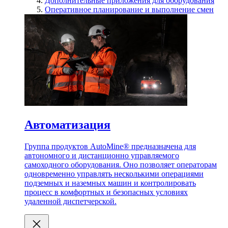
Дополнительные приложения для оборудования
Оперативное планирование и выполнение смен
Автоматизация
Группа продуктов AutoMine® предназначена для
автономного и дистанционно управляемого
самоходного оборудования. Оно позволяет операторам
одновременно управлять несколькими операциями
подземных и наземных машин и контролировать
процесс в комфортных и безопасных условиях
удаленной диспетчерской.