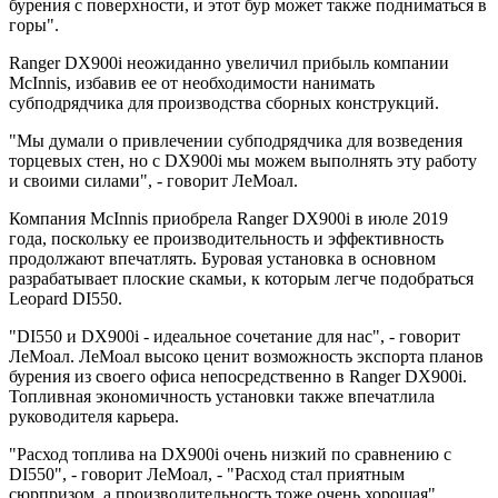
бурения с поверхности, и этот бур может также подниматься в
горы".
Ranger DX900i неожиданно увеличил прибыль компании
McInnis, избавив ее от необходимости нанимать
субподрядчика для производства сборных конструкций.
"Мы думали о привлечении субподрядчика для возведения
торцевых стен, но с DX900i мы можем выполнять эту работу
и своими силами", - говорит ЛеМоал.
Компания McInnis приобрела Ranger DX900i в июле 2019
года, поскольку ее производительность и эффективность
продолжают впечатлять. Буровая установка в основном
разрабатывает плоские скамьи, к которым легче подобраться
Leopard DI550.
"DI550 и DX900i - идеальное сочетание для нас", - говорит
ЛеМоал. ЛеМоал высоко ценит возможность экспорта планов
бурения из своего офиса непосредственно в Ranger DX900i.
Топливная экономичность установки также впечатлила
руководителя карьера.
"Расход топлива на DX900i очень низкий по сравнению с
DI550", - говорит ЛеМоал, - "Расход стал приятным
сюрпризом, а производительность тоже очень хорошая".