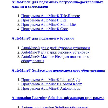
AutoMine® для подземных погрузочно-доставочных
машин и самосвалов
Программа AutoMine® Tele-Remote
Программа AutoMine® Lite
Программа AutoMine® Multi-Lite
Программа AutoMine® Core
AutoMine® для подземного бурения
AutoMine® для одной буровой установки
AutoMine® для парка буровых установок
AutoMine® Machine Fleet для подземного
оборудования
AutoMine® Surface для поверхностного оборудования
Программа AutoMine® Line of Sight
Программа AutoMine® Control Room
Программа AutoMine® Autonomous
Automation Learning Solutions обучающая программа
Automation Learning Solutions обучающая