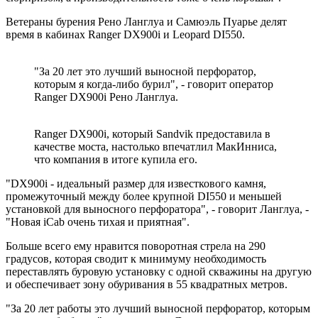
Ветераны бурения Рено Ланглуа и Самюэль Пуарье делят
время в кабинах Ranger DX900i и Leopard DI550.
"За 20 лет это лучший выносной перфоратор,
которым я когда-либо бурил", - говорит оператор
Ranger DX900i Рено Ланглуа.
Ranger DX900i, который Sandvik предоставила в
качестве моста, настолько впечатлил МакИнниса,
что компания в итоге купила его.
"DX900i - идеальный размер для известкового камня,
промежуточный между более крупной DI550 и меньшей
установкой для выносного перфоратора", - говорит Ланглуа, -
"Новая iCab очень тихая и приятная".
Больше всего ему нравится поворотная стрела на 290
градусов, которая сводит к минимуму необходимость
переставлять буровую установку с одной скважины на другую
и обеспечивает зону обуривания в 55 квадратных метров.
"За 20 лет работы это лучший выносной перфоратор, которым