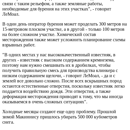
связи с таким рельефом, а также земляные работы,
необходимые для бурения на этих участках", - говорит
ЛеМоал.
В один день оператор бурения может проделать 300 метров на
15-метровом плоском участке, а в другой - только 100 метров
на более сложном участке. Химический состав
месторождения также может усложнить планирование схемы
взрывных работ.
"В одних местах у нас высококачественный известняк, в
других - известняк с высоким содержанием кремнезема,
поэтому нам нужно смешивать их в дробилках, чтобы
получить правильную смесь для производства клинкера с
низким содержанием щелочи, - говорит ЛеМоал, - да и с
землей все довольно сложно. После всех вскрышных пород
остаются естественные отверстия, поскольку известняк легко
поддается воздействию дождя. Эти отверстия, а также
деформация месторождения приводят к тому, что мы иногда
оказываемся в очень сложных ситуациях".
Холодные месяцы создают еще одну проблему. Прошлой
зимой Макиннису пришлось убирать 500 000 кубометров
снега.