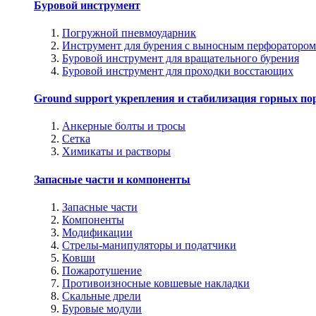
Буровой инструмент
Погружной пневмоударник
Инструмент для бурения с выносным перфоратором
Буровой инструмент для вращательного бурения
Буровой инструмент для проходки восстающих
Ground support укрепления и стабилизация горных по
Анкерные болты и тросы
Сетка
Химикаты и растворы
Запасные части и компоненты
Запасные части
Компоненты
Модификации
Стрелы-манипуляторы и податчики
Ковши
Пожаротушение
Противоизносные ковшевые накладки
Скальные дрели
Буровые модули