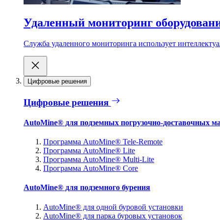
Удаленный мониторинг оборудован
Служба удаленного мониторинга использует интеллектуа
Цифровые решения
Цифровые решения
AutoMine® для подземных погрузочно-доставочных м
Программа AutoMine® Tele-Remote
Программа AutoMine® Lite
Программа AutoMine® Multi-Lite
Программа AutoMine® Core
AutoMine® для подземного бурения
AutoMine® для одной буровой установки
AutoMine® для парка буровых установок