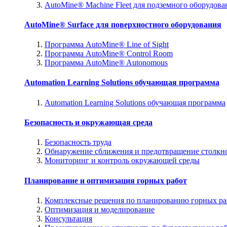
AutoMine® Machine Fleet для подземного оборудова
AutoMine® Surface для поверхностного оборудования
Программа AutoMine® Line of Sight
Программа AutoMine® Control Room
Программа AutoMine® Autonomous
Automation Learning Solutions обучающая программа
Automation Learning Solutions обучающая программа
Безопасность и окружающая среда
Безопасность труда
Обнаружение сближения и предотвращение столкн
Мониторинг и контроль окружающей среды
Планирование и оптимизация горных работ
Комплексные решения по планированию горных ра
Оптимизация и моделирование
Консультация