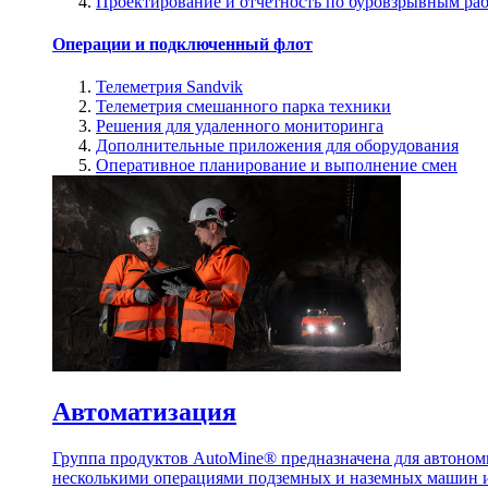
Проектирование и отчетность по буровзрывным ра
Операции и подключенный флот
Телеметрия Sandvik
Телеметрия смешанного парка техники
Решения для удаленного мониторинга
Дополнительные приложения для оборудования
Оперативное планирование и выполнение смен
Автоматизация
Группа продуктов AutoMine® предназначена для автоном
несколькими операциями подземных и наземных машин и 