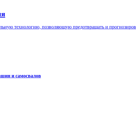
ия
льную технологию, позволяющую предотвращать и прогнозироват
ашин и самосвалов