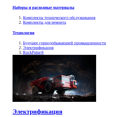
Наборы и расходные материалы
Комплекты технического обслуживания
Комплекты для ремонта
Технология
Будущее горнодобывающей промышленности
Электрификация
RockPulse®
Электрификация