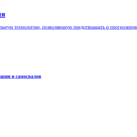
ия
льную технологию, позволяющую предотвращать и прогнозироват
ашин и самосвалов