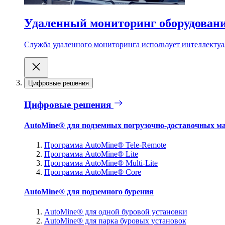
Удаленный мониторинг оборудован
Служба удаленного мониторинга использует интеллектуа
Цифровые решения
Цифровые решения
AutoMine® для подземных погрузочно-доставочных м
Программа AutoMine® Tele-Remote
Программа AutoMine® Lite
Программа AutoMine® Multi-Lite
Программа AutoMine® Core
AutoMine® для подземного бурения
AutoMine® для одной буровой установки
AutoMine® для парка буровых установок