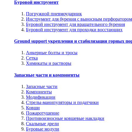
Буровой инструмент
Погружной пневмоударник
Инструмент для бурения с выносным перфоратором
Буровой инструмент для вращательного бурения
Буровой инструмент для проходки восстающих
Ground support укрепления и стабилизация горных по
Анкерные болты и тросы
Сетка
Химикаты и растворы
Запасные части и компоненты
Запасные части
Компоненты
Модификации
Стрелы-манипуляторы и податчики
Ковши
Пожаротушение
Противоизносные ковшевые накладки
Скальные дрели
Буровые модули