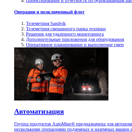
Проектирование и отчетность по буровзрывным ра
Операции и подключенный флот
Телеметрия Sandvik
Телеметрия смешанного парка техники
Решения для удаленного мониторинга
Дополнительные приложения для оборудования
Оперативное планирование и выполнение смен
Автоматизация
Группа продуктов AutoMine® предназначена для автоном
несколькими операциями подземных и наземных машин и 