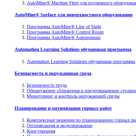
AutoMine® Machine Fleet для подземного оборудова
AutoMine® Surface для поверхностного оборудования
Программа AutoMine® Line of Sight
Программа AutoMine® Control Room
Программа AutoMine® Autonomous
Automation Learning Solutions обучающая программа
Automation Learning Solutions обучающая программа
Безопасность и окружающая среда
Безопасность труда
Обнаружение сближения и предотвращение столкн
Мониторинг и контроль окружающей среды
Планирование и оптимизация горных работ
Комплексные решения по планированию горных ра
Оптимизация и моделирование
Консультация