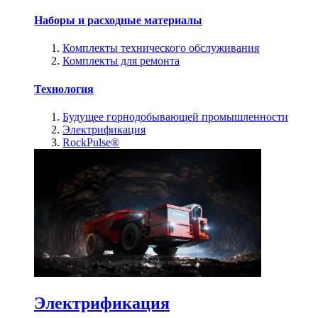
Наборы и расходные материалы
Комплекты технического обслуживания
Комплекты для ремонта
Технология
Будущее горнодобывающей промышленности
Электрификация
RockPulse®
Электрификация