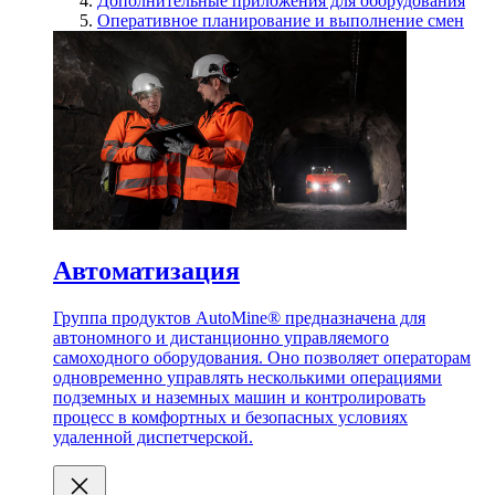
Дополнительные приложения для оборудования
Оперативное планирование и выполнение смен
Автоматизация
Группа продуктов AutoMine® предназначена для
автономного и дистанционно управляемого
самоходного оборудования. Оно позволяет операторам
одновременно управлять несколькими операциями
подземных и наземных машин и контролировать
процесс в комфортных и безопасных условиях
удаленной диспетчерской.