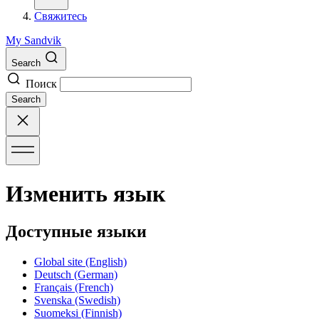
Свяжитесь
My Sandvik
Search
Поиск
Search
Изменить язык
Доступные языки
Global site
(English)
Deutsch
(German)
Français
(French)
Svenska
(Swedish)
Suomeksi
(Finnish)