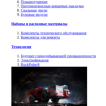
Пожаротушение
Противоизносные ковшевые накладки
Скальные дрели
Буровые модули
Наборы и расходные материалы
Комплекты технического обслуживания
Комплекты для ремонта
Технология
Будущее горнодобывающей промышленности
Электрификация
RockPulse®