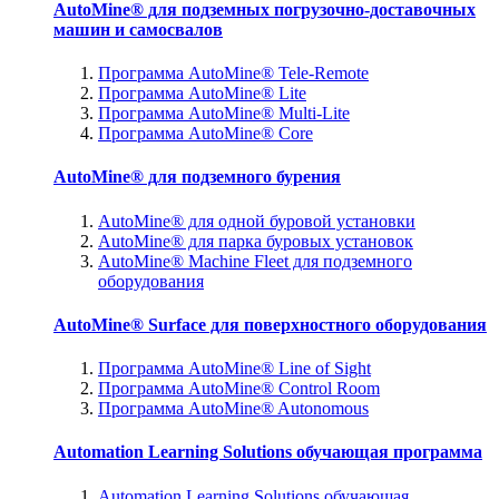
AutoMine® для подземных погрузочно-доставочных
машин и самосвалов
Программа AutoMine® Tele-Remote
Программа AutoMine® Lite
Программа AutoMine® Multi-Lite
Программа AutoMine® Core
AutoMine® для подземного бурения
AutoMine® для одной буровой установки
AutoMine® для парка буровых установок
AutoMine® Machine Fleet для подземного
оборудования
AutoMine® Surface для поверхностного оборудования
Программа AutoMine® Line of Sight
Программа AutoMine® Control Room
Программа AutoMine® Autonomous
Automation Learning Solutions обучающая программа
Automation Learning Solutions обучающая