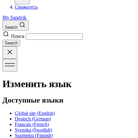
Свяжитесь
My Sandvik
Search
Поиск
Search
Изменить язык
Доступные языки
Global site
(English)
Deutsch
(German)
Français
(French)
Svenska
(Swedish)
Suomeksi
(Finnish)