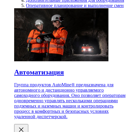
Дополнительные приложения для оборудования
Оперативное планирование и выполнение смен
Автоматизация
Группа продуктов AutoMine® предназначена для
автономного и дистанционно управляемого
самоходного оборудования. Оно позволяет операторам
одновременно управлять несколькими операциями
подземных и наземных машин и контролировать
процесс в комфортных и безопасных условиях
удаленной диспетчерской.