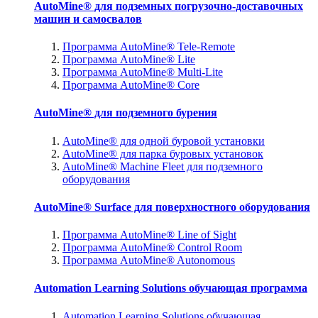
AutoMine® для подземных погрузочно-доставочных
машин и самосвалов
Программа AutoMine® Tele-Remote
Программа AutoMine® Lite
Программа AutoMine® Multi-Lite
Программа AutoMine® Core
AutoMine® для подземного бурения
AutoMine® для одной буровой установки
AutoMine® для парка буровых установок
AutoMine® Machine Fleet для подземного
оборудования
AutoMine® Surface для поверхностного оборудования
Программа AutoMine® Line of Sight
Программа AutoMine® Control Room
Программа AutoMine® Autonomous
Automation Learning Solutions обучающая программа
Automation Learning Solutions обучающая