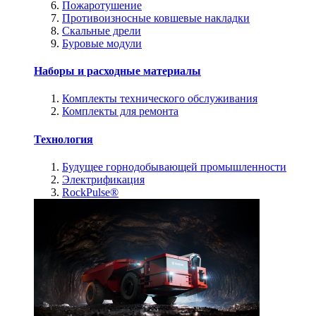
Пожаротушение
Противоизносные ковшевые накладки
Скальные дрели
Буровые модули
Наборы и расходные материалы
Комплекты технического обслуживания
Комплекты для ремонта
Технология
Будущее горнодобывающей промышленности
Электрификация
RockPulse®