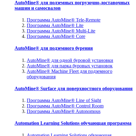
AutoMine® для подземных погрузочно-доставочных
машин и самосвалов
Программа AutoMine® Tele-Remote
Программа AutoMine® Lite
Программа AutoMine® Multi-Lite
Программа AutoMine® Core
AutoMine® для подземного бурения
AutoMine® для одной буровой установки
AutoMine® для парка буровых установок
AutoMine® Machine Fleet для подземного
оборудования
AutoMine® Surface для поверхностного оборудования
Программа AutoMine® Line of Sight
Программа AutoMine® Control Room
Программа AutoMine® Autonomous
Automation Learning Solutions обучающая программа
Automation Learning Solutions обучающая