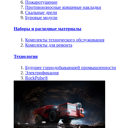
Пожаротушение
Противоизносные ковшевые накладки
Скальные дрели
Буровые модули
Наборы и расходные материалы
Комплекты технического обслуживания
Комплекты для ремонта
Технология
Будущее горнодобывающей промышленности
Электрификация
RockPulse®