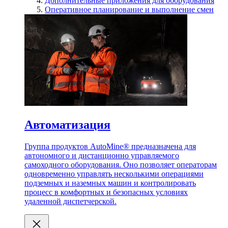
Дополнительные приложения для оборудования
Оперативное планирование и выполнение смен
Автоматизация
Группа продуктов AutoMine® предназначена для
автономного и дистанционно управляемого
самоходного оборудования. Оно позволяет операторам
одновременно управлять несколькими операциями
подземных и наземных машин и контролировать
процесс в комфортных и безопасных условиях
удаленной диспетчерской.