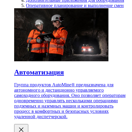
Дополнительные приложения для оборудования
Оперативное планирование и выполнение смен
Автоматизация
Группа продуктов AutoMine® предназначена для
автономного и дистанционно управляемого
самоходного оборудования. Оно позволяет операторам
одновременно управлять несколькими операциями
подземных и наземных машин и контролировать
процесс в комфортных и безопасных условиях
удаленной диспетчерской.