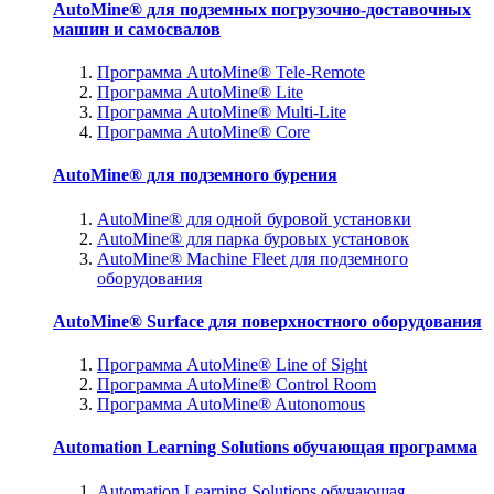
AutoMine® для подземных погрузочно-доставочных
машин и самосвалов
Программа AutoMine® Tele-Remote
Программа AutoMine® Lite
Программа AutoMine® Multi-Lite
Программа AutoMine® Core
AutoMine® для подземного бурения
AutoMine® для одной буровой установки
AutoMine® для парка буровых установок
AutoMine® Machine Fleet для подземного
оборудования
AutoMine® Surface для поверхностного оборудования
Программа AutoMine® Line of Sight
Программа AutoMine® Control Room
Программа AutoMine® Autonomous
Automation Learning Solutions обучающая программа
Automation Learning Solutions обучающая