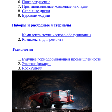
Пожаротушение
Противоизносные ковшевые накладки
Скальные дрели
Буровые модули
Наборы и расходные материалы
Комплекты технического обслуживания
Комплекты для ремонта
Технология
Будущее горнодобывающей промышленности
Электрификация
RockPulse®