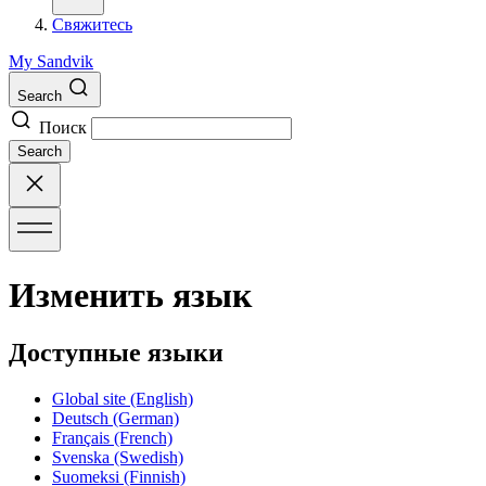
Свяжитесь
My Sandvik
Search
Поиск
Search
Изменить язык
Доступные языки
Global site
(English)
Deutsch
(German)
Français
(French)
Svenska
(Swedish)
Suomeksi
(Finnish)