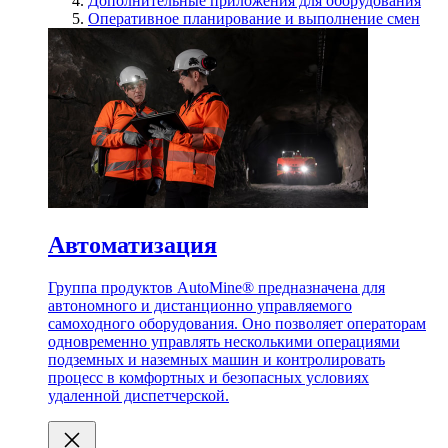
Дополнительные приложения для оборудования
Оперативное планирование и выполнение смен
Автоматизация
Группа продуктов AutoMine® предназначена для
автономного и дистанционно управляемого
самоходного оборудования. Оно позволяет операторам
одновременно управлять несколькими операциями
подземных и наземных машин и контролировать
процесс в комфортных и безопасных условиях
удаленной диспетчерской.