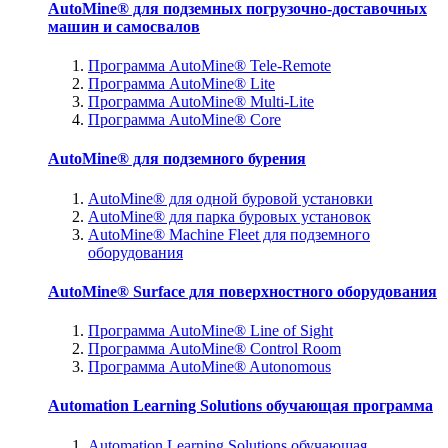
AutoMine® для подземных погрузочно-доставочных
машин и самосвалов
Программа AutoMine® Tele-Remote
Программа AutoMine® Lite
Программа AutoMine® Multi-Lite
Программа AutoMine® Core
AutoMine® для подземного бурения
AutoMine® для одной буровой установки
AutoMine® для парка буровых установок
AutoMine® Machine Fleet для подземного
оборудования
AutoMine® Surface для поверхностного оборудования
Программа AutoMine® Line of Sight
Программа AutoMine® Control Room
Программа AutoMine® Autonomous
Automation Learning Solutions обучающая программа
Automation Learning Solutions обучающая