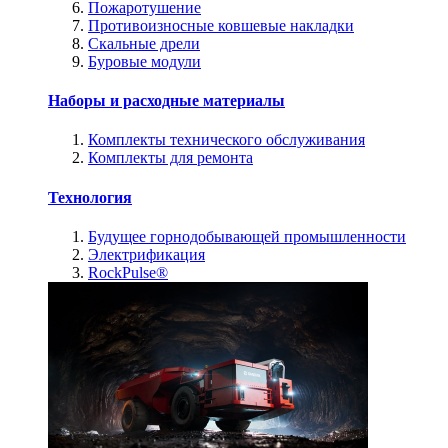
Пожаротушение
Противоизносные ковшевые накладки
Скальные дрели
Буровые модули
Наборы и расходные материалы
Комплекты технического обслуживания
Комплекты для ремонта
Технология
Будущее горнодобывающей промышленности
Электрификация
RockPulse®