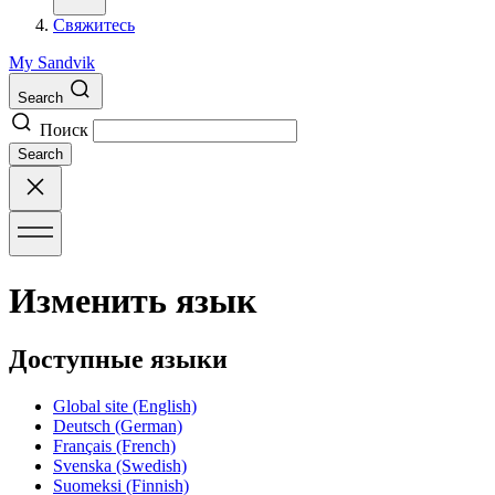
Свяжитесь
My Sandvik
Search
Поиск
Search
Изменить язык
Доступные языки
Global site
(English)
Deutsch
(German)
Français
(French)
Svenska
(Swedish)
Suomeksi
(Finnish)