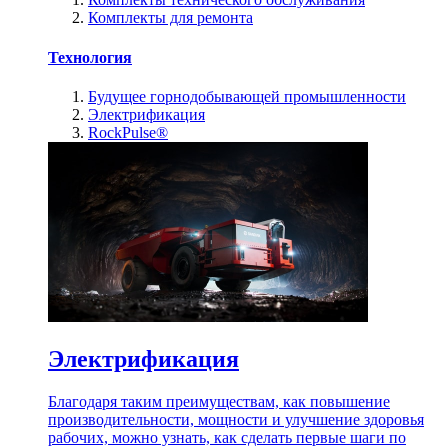
Комплекты для ремонта
Технология
Будущее горнодобывающей промышленности
Электрификация
RockPulse®
Электрификация
Благодаря таким преимуществам, как повышение
производительности, мощности и улучшение здоровья
рабочих, можно узнать, как сделать первые шаги по