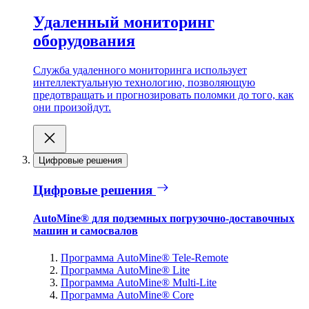
Удаленный мониторинг
оборудования
Служба удаленного мониторинга использует
интеллектуальную технологию, позволяющую
предотвращать и прогнозировать поломки до того, как
они произойдут.
Цифровые решения
Цифровые решения
AutoMine® для подземных погрузочно-доставочных
машин и самосвалов
Программа AutoMine® Tele-Remote
Программа AutoMine® Lite
Программа AutoMine® Multi-Lite
Программа AutoMine® Core