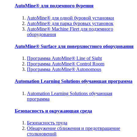
AutoMine® для подземного бурения
AutoMine® для одной буровой установки
AutoMine® для парка буровых установок
AutoMine® Machine Fleet для подземного
оборудования
AutoMine® Surface для поверхностного оборудования
Программа AutoMine® Line of Sight
Программа AutoMine® Control Room
Программа AutoMine® Autonomous
Automation Learning Solutions обучающая программа
Automation Learning Solutions обучающая
программа
Безопасность и окружающая среда
Безопасность труда
Обнаружение сближения и предотвращение
столкновений