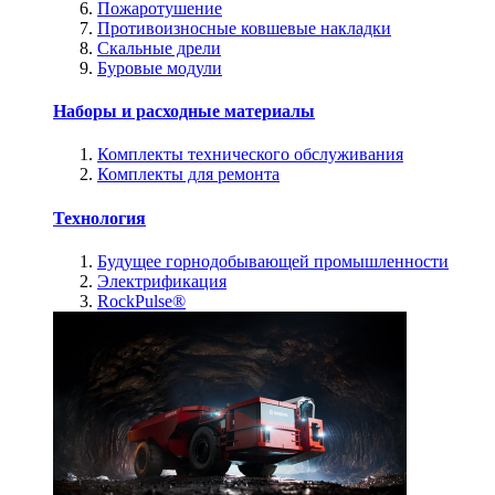
Пожаротушение
Противоизносные ковшевые накладки
Скальные дрели
Буровые модули
Наборы и расходные материалы
Комплекты технического обслуживания
Комплекты для ремонта
Технология
Будущее горнодобывающей промышленности
Электрификация
RockPulse®