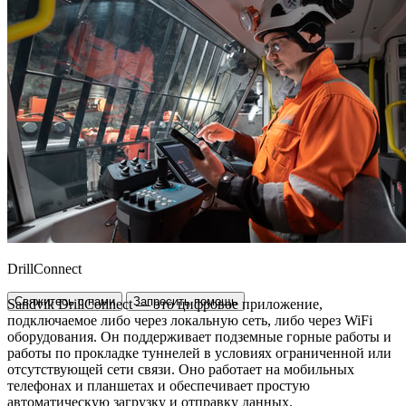
DrillConnect
Свяжитесь с нами
Запросить помощь
Sandvik DrillConnect — это цифровое приложение,
подключаемое либо через локальную сеть, либо через WiFi
оборудования. Он поддерживает подземные горные работы и
работы по прокладке туннелей в условиях ограниченной или
отсутствующей сети связи. Оно работает на мобильных
телефонах и планшетах и обеспечивает простую
автоматическую загрузку и отправку данных.