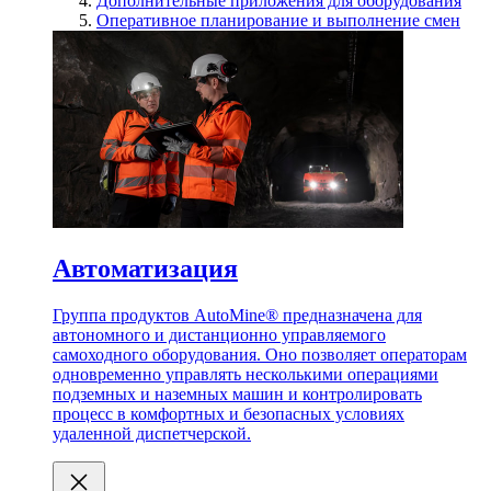
Дополнительные приложения для оборудования
Оперативное планирование и выполнение смен
Автоматизация
Группа продуктов AutoMine® предназначена для
автономного и дистанционно управляемого
самоходного оборудования. Оно позволяет операторам
одновременно управлять несколькими операциями
подземных и наземных машин и контролировать
процесс в комфортных и безопасных условиях
удаленной диспетчерской.