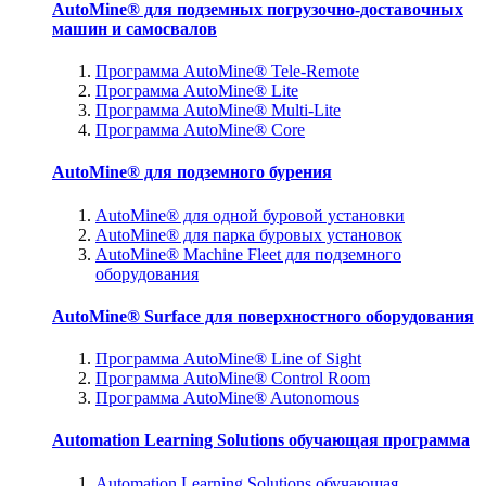
AutoMine® для подземных погрузочно-доставочных
машин и самосвалов
Программа AutoMine® Tele-Remote
Программа AutoMine® Lite
Программа AutoMine® Multi-Lite
Программа AutoMine® Core
AutoMine® для подземного бурения
AutoMine® для одной буровой установки
AutoMine® для парка буровых установок
AutoMine® Machine Fleet для подземного
оборудования
AutoMine® Surface для поверхностного оборудования
Программа AutoMine® Line of Sight
Программа AutoMine® Control Room
Программа AutoMine® Autonomous
Automation Learning Solutions обучающая программа
Automation Learning Solutions обучающая