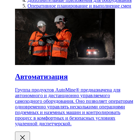
Дополнительные приложения для оборудования
Оперативное планирование и выполнение смен
Автоматизация
Группа продуктов AutoMine® предназначена для
автономного и дистанционно управляемого
самоходного оборудования. Оно позволяет операторам
одновременно управлять несколькими операциями
подземных и наземных машин и контролировать
процесс в комфортных и безопасных условиях
удаленной диспетчерской.