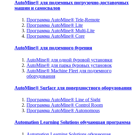
AutoMine® для подземных погрузочно-доставочных
машин и самосвалов
Программа AutoMine® Tele-Remote
Программа AutoMine® Lite
Программа AutoMine® Multi-Lite
Программа AutoMine® Core
AutoMine® для подземного бурения
AutoMine® для одной буровой установки
AutoMine® для парка буровых установок
AutoMine® Machine Fleet для подземного
оборудования
AutoMine® Surface для поверхностного оборудования
Программа AutoMine® Line of Sight
Программа AutoMine® Control Room
Программа AutoMine® Autonomous
Automation Learning Solutions обучающая программа
Automation Learning Solutions обучающая