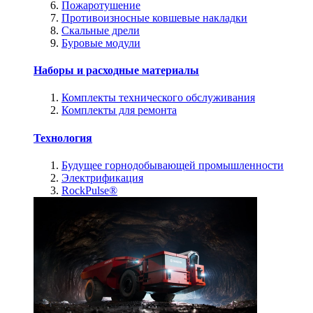
Пожаротушение
Противоизносные ковшевые накладки
Скальные дрели
Буровые модули
Наборы и расходные материалы
Комплекты технического обслуживания
Комплекты для ремонта
Технология
Будущее горнодобывающей промышленности
Электрификация
RockPulse®