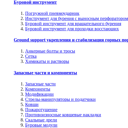
Буровой инструмент
Погружной пневмоударник
Инструмент для бурения с выносным перфоратором
Буровой инструмент для вращательного бурения
Буровой инструмент для проходки восстающих
Ground support укрепления и стабилизация горных по
Анкерные болты и тросы
Сетка
Химикаты и растворы
Запасные части и компоненты
Запасные части
Компоненты
Модификации
Стрелы-манипуляторы и податчики
Ковши
Пожаротушение
Противоизносные ковшевые накладки
Скальные дрели
Буровые модули