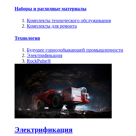
Наборы и расходные материалы
Комплекты технического обслуживания
Комплекты для ремонта
Технология
Будущее горнодобывающей промышленности
Электрификация
RockPulse®
Электрификация