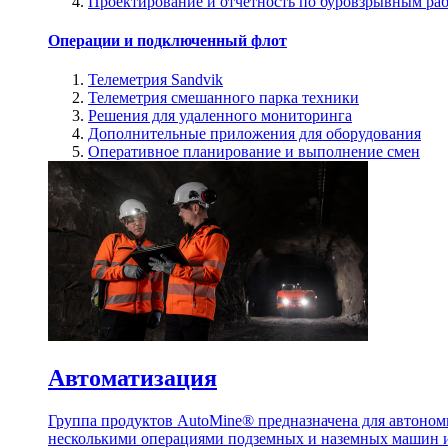
Проектирование и отчетность по буровзрывным ра
Операции и подключенный флот
Телеметрия Sandvik
Телеметрия смешанного парка техники
Решения для удаленного мониторинга
Дополнительные приложения для оборудования
Оперативное планирование и выполнение смен
Автоматизация
Группа продуктов AutoMine® предназначена для автоном
несколькими операциями подземных и наземных машин и 