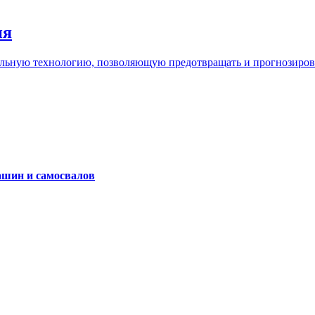
ия
льную технологию, позволяющую предотвращать и прогнозироват
ашин и самосвалов