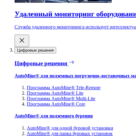
Удаленный мониторинг оборудован
Служба удаленного мониторинга использует интеллектуа
Цифровые решения
Цифровые решения
AutoMine® для подземных погрузочно-доставочных м
Программа AutoMine® Tele-Remote
Программа AutoMine® Lite
Программа AutoMine® Multi-Lite
Программа AutoMine® Core
AutoMine® для подземного бурения
AutoMine® для одной буровой установки
AutoMine® для парка буровых установок