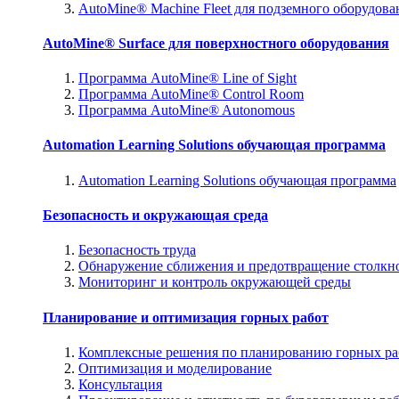
AutoMine® Machine Fleet для подземного оборудова
AutoMine® Surface для поверхностного оборудования
Программа AutoMine® Line of Sight
Программа AutoMine® Control Room
Программа AutoMine® Autonomous
Automation Learning Solutions обучающая программа
Automation Learning Solutions обучающая программа
Безопасность и окружающая среда
Безопасность труда
Обнаружение сближения и предотвращение столкн
Мониторинг и контроль окружающей среды
Планирование и оптимизация горных работ
Комплексные решения по планированию горных ра
Оптимизация и моделирование
Консультация