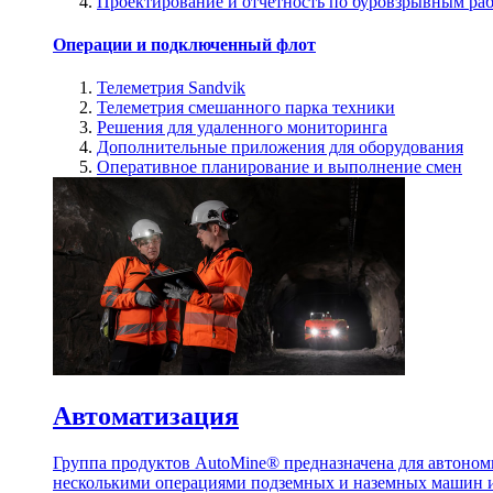
Проектирование и отчетность по буровзрывным ра
Операции и подключенный флот
Телеметрия Sandvik
Телеметрия смешанного парка техники
Решения для удаленного мониторинга
Дополнительные приложения для оборудования
Оперативное планирование и выполнение смен
Автоматизация
Группа продуктов AutoMine® предназначена для автоном
несколькими операциями подземных и наземных машин и 