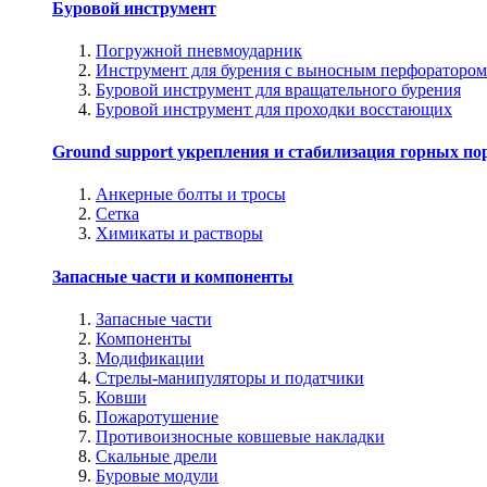
Буровой инструмент
Погружной пневмоударник
Инструмент для бурения с выносным перфоратором
Буровой инструмент для вращательного бурения
Буровой инструмент для проходки восстающих
Ground support укрепления и стабилизация горных по
Анкерные болты и тросы
Сетка
Химикаты и растворы
Запасные части и компоненты
Запасные части
Компоненты
Модификации
Стрелы-манипуляторы и податчики
Ковши
Пожаротушение
Противоизносные ковшевые накладки
Скальные дрели
Буровые модули