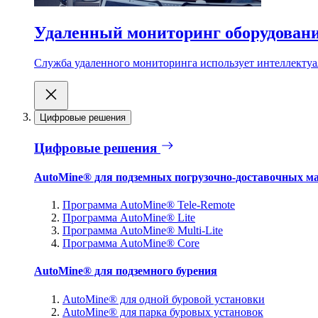
Удаленный мониторинг оборудован
Служба удаленного мониторинга использует интеллектуа
Цифровые решения
Цифровые решения
AutoMine® для подземных погрузочно-доставочных м
Программа AutoMine® Tele-Remote
Программа AutoMine® Lite
Программа AutoMine® Multi-Lite
Программа AutoMine® Core
AutoMine® для подземного бурения
AutoMine® для одной буровой установки
AutoMine® для парка буровых установок