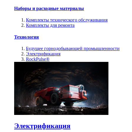
Наборы и расходные материалы
Комплекты технического обслуживания
Комплекты для ремонта
Технология
Будущее горнодобывающей промышленности
Электрификация
RockPulse®
Электрификация