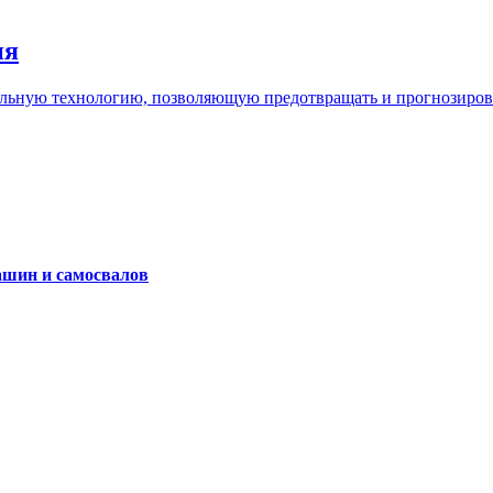
ия
льную технологию, позволяющую предотвращать и прогнозироват
ашин и самосвалов