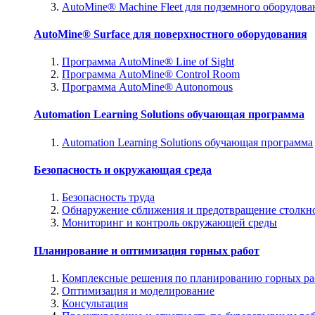
AutoMine® Machine Fleet для подземного оборудова
AutoMine® Surface для поверхностного оборудования
Программа AutoMine® Line of Sight
Программа AutoMine® Control Room
Программа AutoMine® Autonomous
Automation Learning Solutions обучающая программа
Automation Learning Solutions обучающая программа
Безопасность и окружающая среда
Безопасность труда
Обнаружение сближения и предотвращение столкн
Мониторинг и контроль окружающей среды
Планирование и оптимизация горных работ
Комплексные решения по планированию горных ра
Оптимизация и моделирование
Консультация