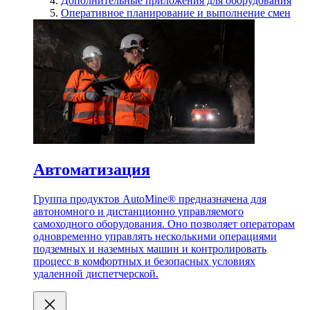
Дополнительные приложения для оборудования
Оперативное планирование и выполнение смен
Автоматизация
Группа продуктов AutoMine® предназначена для
автономного и дистанционно управляемого
самоходного оборудования. Оно позволяет операторам
одновременно управлять несколькими операциями
подземных и наземных машин и контролировать
процесс в комфортных и безопасных условиях
удаленной диспетчерской.