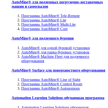
AutoMine® для подземных погрузочно-доставочных
машин и самосвалов
Программа AutoMine® Tele-Remote
Программа AutoMine® Lite
Программа AutoMine® Multi-Lite
Программа AutoMine® Core
AutoMine® для подземного бурения
AutoMine® для одной буровой установки
AutoMine® для парка буровых установок
AutoMine® Machine Fleet для подземного
оборудования
AutoMine® Surface для поверхностного оборудования
Программа AutoMine® Line of Sight
Программа AutoMine® Control Room
Программа AutoMine® Autonomous
Automation Learning Solutions обучающая программа
Automation Learning Solutions обучающая