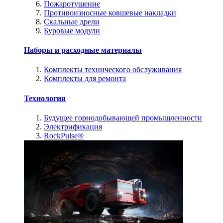
Пожаротушение
Противоизносные ковшевые накладки
Скальные дрели
Буровые модули
Наборы и расходные материалы
Комплекты технического обслуживания
Комплекты для ремонта
Технология
Будущее горнодобывающей промышленности
Электрификация
RockPulse®