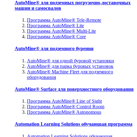
AutoMine® для подземных погрузочно-доставочных
машин и самосвалов
Программа AutoMine® Tele-Remote
Программа AutoMine® Lite
Программа AutoMine® Multi-Lite
Программа AutoMine® Core
AutoMine® для подземного бурения
AutoMine® для одной буровой установки
AutoMine® для парка буровых установок
AutoMine® Machine Fleet для подземного
оборудования
AutoMine® Surface для поверхностного оборудования
Программа AutoMine® Line of Sight
Программа AutoMine® Control Room
Программа AutoMine® Autonomous
Automation Learning Solutions обучающая программа
Automation Learning Solutions обучающая