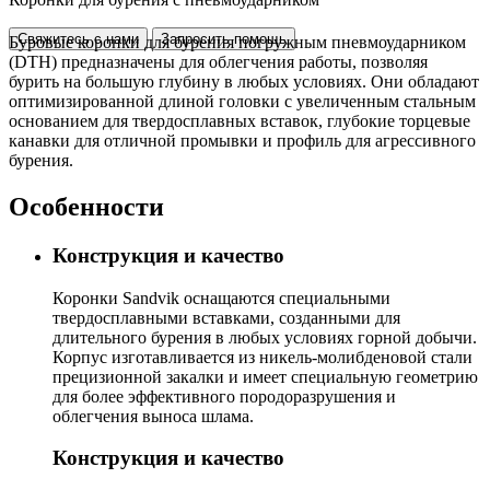
Свяжитесь с нами
Запросить помощь
Буровые коронки для бурения погружным пневмоударником
(DTH) предназначены для облегчения работы, позволяя
бурить на большую глубину в любых условиях. Они обладают
оптимизированной длиной головки с увеличенным стальным
основанием для твердосплавных вставок, глубокие торцевые
канавки для отличной промывки и профиль для агрессивного
бурения.
Особенности
Конструкция и качество
Коронки Sandvik оснащаются специальными
твердосплавными вставками, созданными для
длительного бурения в любых условиях горной добычи.
Корпус изготавливается из никель-молибденовой стали
прецизионной закалки и имеет специальную геометрию
для более эффективного породоразрушения и
облегчения выноса шлама.
Конструкция и качество