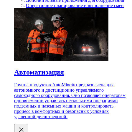
Дополнительные приложения для оборудования
Оперативное планирование и выполнение смен
Автоматизация
Группа продуктов AutoMine® предназначена для
автономного и дистанционно управляемого
самоходного оборудования. Оно позволяет операторам
одновременно управлять несколькими операциями
подземных и наземных машин и контролировать
процесс в комфортных и безопасных условиях
удаленной диспетчерской.