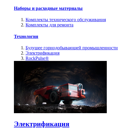
Наборы и расходные материалы
Комплекты технического обслуживания
Комплекты для ремонта
Технология
Будущее горнодобывающей промышленности
Электрификация
RockPulse®
Электрификация