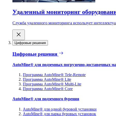
Удаленный мониторинг оборудован
Служба удаленного мониторинга использует интеллектуа
Цифровые решения
Цифровые решения
AutoMine® для подземных погрузочно-доставочных м
Программа AutoMine® Tele-Remote
Программа AutoMine® Lite
Программа AutoMine® Multi-Lite
Программа AutoMine® Core
AutoMine® для подземного бурения
AutoMine® для одной буровой установки
AutoMine® для парка буровых установок