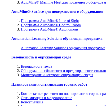
AutoMine® Machine Fleet для подземного оборудова
AutoMine® Surface для поверхностного оборудования
Программа AutoMine® Line of Sight
Программа AutoMine® Control Room
Программа AutoMine® Autonomous
Automation Learning Solutions обучающая программа
Automation Learning Solutions обучающая программа
Безопасность и окружающая среда
Безопасность труда
Обнаружение сближения и предотвращение столкн
Мониторинг и контроль окружающей среды
Планирование и оптимизация горных работ
Комплексные решения по планированию горных ра
Оптимизация и моделирование
Консультация