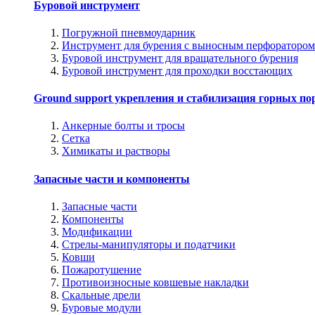
Буровой инструмент
Погружной пневмоударник
Инструмент для бурения с выносным перфоратором
Буровой инструмент для вращательного бурения
Буровой инструмент для проходки восстающих
Ground support укрепления и стабилизация горных по
Анкерные болты и тросы
Сетка
Химикаты и растворы
Запасные части и компоненты
Запасные части
Компоненты
Модификации
Стрелы-манипуляторы и податчики
Ковши
Пожаротушение
Противоизносные ковшевые накладки
Скальные дрели
Буровые модули