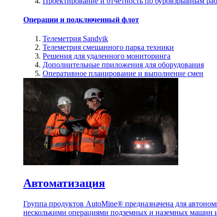
Проектирование и отчетность по буровзрывным ра
Операции и подключенный флот
Телеметрия Sandvik
Телеметрия смешанного парка техники
Решения для удаленного мониторинга
Дополнительные приложения для оборудования
Оперативное планирование и выполнение смен
Автоматизация
Группа продуктов AutoMine® предназначена для автоном
несколькими операциями подземных и наземных машин и 