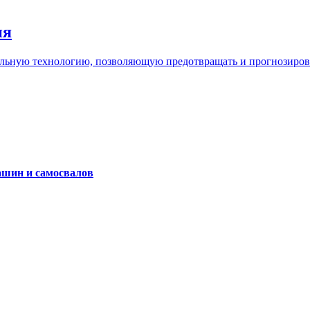
ия
льную технологию, позволяющую предотвращать и прогнозироват
ашин и самосвалов