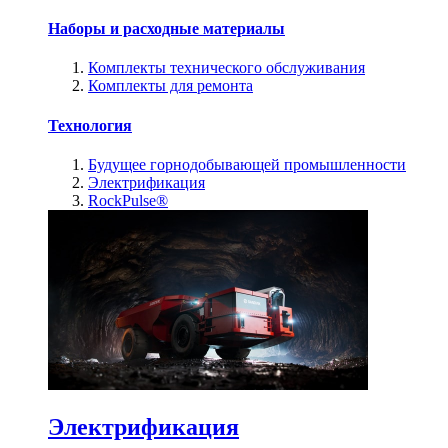
Наборы и расходные материалы
Комплекты технического обслуживания
Комплекты для ремонта
Технология
Будущее горнодобывающей промышленности
Электрификация
RockPulse®
Электрификация