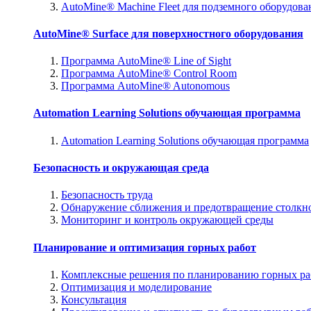
AutoMine® Machine Fleet для подземного оборудова
AutoMine® Surface для поверхностного оборудования
Программа AutoMine® Line of Sight
Программа AutoMine® Control Room
Программа AutoMine® Autonomous
Automation Learning Solutions обучающая программа
Automation Learning Solutions обучающая программа
Безопасность и окружающая среда
Безопасность труда
Обнаружение сближения и предотвращение столкн
Мониторинг и контроль окружающей среды
Планирование и оптимизация горных работ
Комплексные решения по планированию горных ра
Оптимизация и моделирование
Консультация