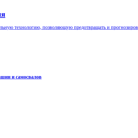
ия
льную технологию, позволяющую предотвращать и прогнозироват
ашин и самосвалов