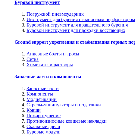
Буровой инструмент
Погружной пневмоударник
Инструмент для бурения с выносным перфоратором
Буровой инструмент для вращательного бурения
Буровой инструмент для проходки восстающих
Ground support укрепления и стабилизация горных по
Анкерные болты и тросы
Сетка
Химикаты и растворы
Запасные части и компоненты
Запасные части
Компоненты
Модификации
Стрелы-манипуляторы и податчики
Ковши
Пожаротушение
Противоизносные ковшевые накладки
Скальные дрели
Буровые модули