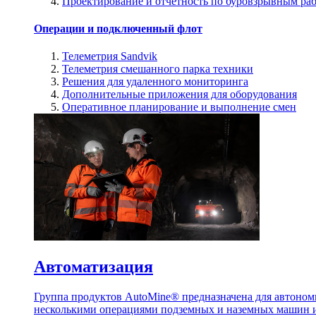
Проектирование и отчетность по буровзрывным ра
Операции и подключенный флот
Телеметрия Sandvik
Телеметрия смешанного парка техники
Решения для удаленного мониторинга
Дополнительные приложения для оборудования
Оперативное планирование и выполнение смен
Автоматизация
Группа продуктов AutoMine® предназначена для автоном
несколькими операциями подземных и наземных машин и 