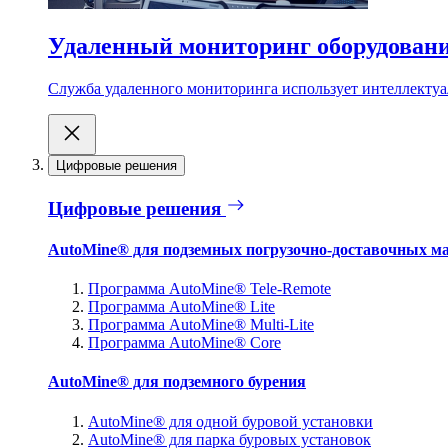
Удаленный мониторинг оборудован
Служба удаленного мониторинга использует интеллектуа
Цифровые решения
Цифровые решения
AutoMine® для подземных погрузочно-доставочных м
Программа AutoMine® Tele-Remote
Программа AutoMine® Lite
Программа AutoMine® Multi-Lite
Программа AutoMine® Core
AutoMine® для подземного бурения
AutoMine® для одной буровой установки
AutoMine® для парка буровых установок