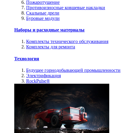
Пожаротушение
Противоизносные ковшевые накладки
Скальные дрели
Буровые модули
Наборы и расходные материалы
Комплекты технического обслуживания
Комплекты для ремонта
Технология
Будущее горнодобывающей промышленности
Электрификация
RockPulse®