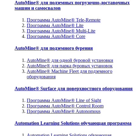
AutoMine® для подземных погрузочно-доставочных
машин и самосвалов
Программа AutoMine® Tele-Remote
Программа AutoMine® Lite
Программа AutoMine® Multi-Lite
Программа AutoMine® Core
AutoMine® для подземного бурения
AutoMine® для одной буровой установки
AutoMine® для парка буровых установок
AutoMine® Machine Fleet для подземного
оборудования
AutoMine® Surface для поверхностного оборудования
Программа AutoMine® Line of Sight
Программа AutoMine® Control Room
Программа AutoMine® Autonomous
Automation Learning Solutions обучающая программа
Automation Learning Solutions обучающая