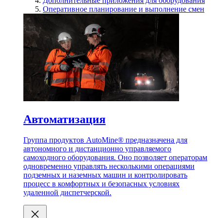
Дополнительные приложения для оборудования
Оперативное планирование и выполнение смен
Автоматизация
Группа продуктов AutoMine® предназначена для
автономного и дистанционно управляемого
самоходного оборудования. Оно позволяет операторам
одновременно управлять несколькими операциями
подземных и наземных машин и контролировать
процесс в комфортных и безопасных условиях
удаленной диспетчерской.