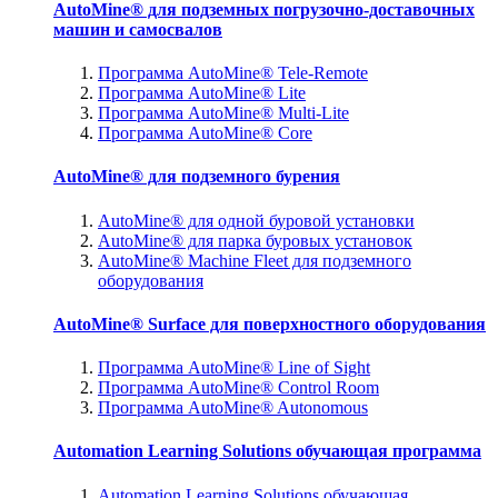
AutoMine® для подземных погрузочно-доставочных
машин и самосвалов
Программа AutoMine® Tele-Remote
Программа AutoMine® Lite
Программа AutoMine® Multi-Lite
Программа AutoMine® Core
AutoMine® для подземного бурения
AutoMine® для одной буровой установки
AutoMine® для парка буровых установок
AutoMine® Machine Fleet для подземного
оборудования
AutoMine® Surface для поверхностного оборудования
Программа AutoMine® Line of Sight
Программа AutoMine® Control Room
Программа AutoMine® Autonomous
Automation Learning Solutions обучающая программа
Automation Learning Solutions обучающая