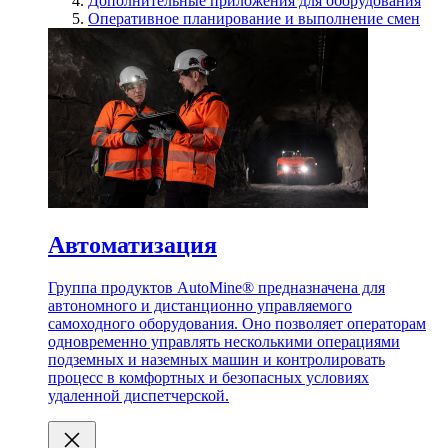
Дополнительные приложения для оборудования
Оперативное планирование и выполнение смен
Автоматизация
Группа продуктов AutoMine® предназначена для
автономного и дистанционно управляемого
самоходного оборудования. Оно позволяет операторам
одновременно управлять несколькими операциями
подземных и наземных машин и контролировать
процесс в комфортных и безопасных условиях
удаленной диспетчерской.