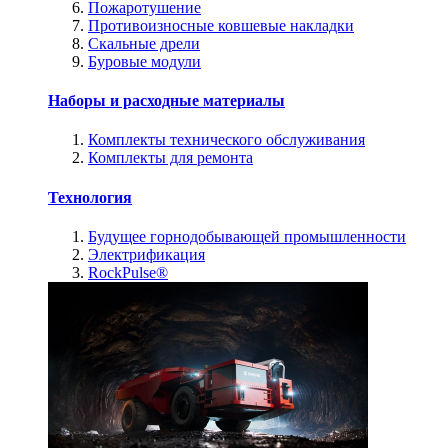
Пожаротушение
Противоизносные ковшевые накладки
Скальные дрели
Буровые модули
Наборы и расходные материалы
Комплекты технического обслуживания
Комплекты для ремонта
Технология
Будущее горнодобывающей промышленности
Электрификация
RockPulse®