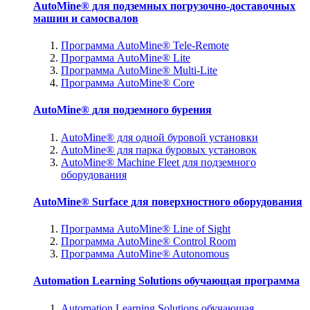
AutoMine® для подземных погрузочно-доставочных
машин и самосвалов
Программа AutoMine® Tele-Remote
Программа AutoMine® Lite
Программа AutoMine® Multi-Lite
Программа AutoMine® Core
AutoMine® для подземного бурения
AutoMine® для одной буровой установки
AutoMine® для парка буровых установок
AutoMine® Machine Fleet для подземного
оборудования
AutoMine® Surface для поверхностного оборудования
Программа AutoMine® Line of Sight
Программа AutoMine® Control Room
Программа AutoMine® Autonomous
Automation Learning Solutions обучающая программа
Automation Learning Solutions обучающая