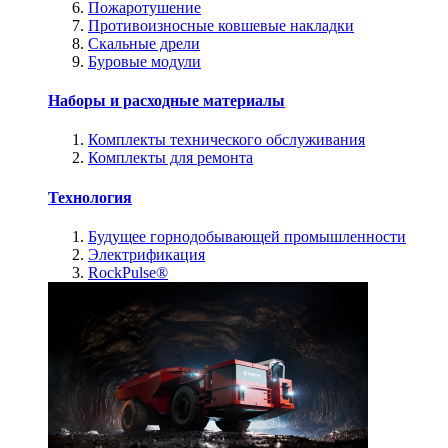
Пожаротушение
Противоизносные ковшевые накладки
Скальные дрели
Буровые модули
Наборы и расходные материалы
Комплекты технического обслуживания
Комплекты для ремонта
Технология
Будущее горнодобывающей промышленности
Электрификация
RockPulse®