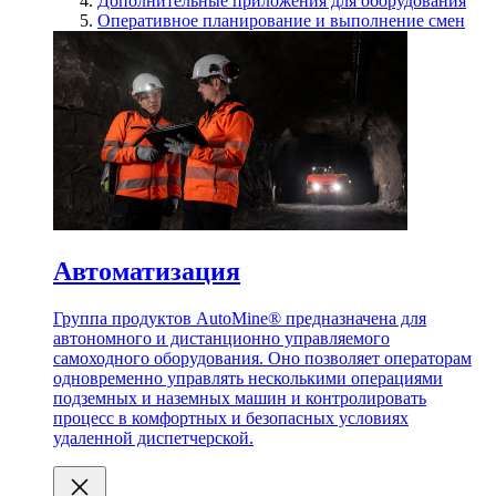
Дополнительные приложения для оборудования
Оперативное планирование и выполнение смен
Автоматизация
Группа продуктов AutoMine® предназначена для
автономного и дистанционно управляемого
самоходного оборудования. Оно позволяет операторам
одновременно управлять несколькими операциями
подземных и наземных машин и контролировать
процесс в комфортных и безопасных условиях
удаленной диспетчерской.