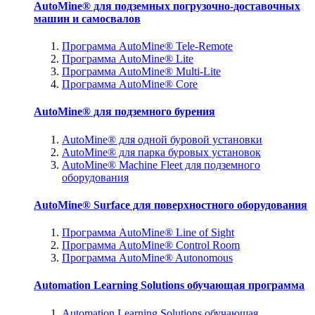
AutoMine® для подземных погрузочно-доставочных
машин и самосвалов
Программа AutoMine® Tele-Remote
Программа AutoMine® Lite
Программа AutoMine® Multi-Lite
Программа AutoMine® Core
AutoMine® для подземного бурения
AutoMine® для одной буровой установки
AutoMine® для парка буровых установок
AutoMine® Machine Fleet для подземного
оборудования
AutoMine® Surface для поверхностного оборудования
Программа AutoMine® Line of Sight
Программа AutoMine® Control Room
Программа AutoMine® Autonomous
Automation Learning Solutions обучающая программа
Automation Learning Solutions обучающая