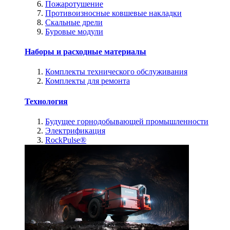
Пожаротушение
Противоизносные ковшевые накладки
Скальные дрели
Буровые модули
Наборы и расходные материалы
Комплекты технического обслуживания
Комплекты для ремонта
Технология
Будущее горнодобывающей промышленности
Электрификация
RockPulse®