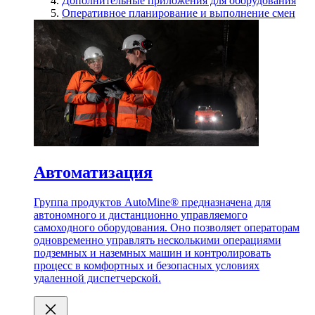
Дополнительные приложения для оборудования
Оперативное планирование и выполнение смен
Автоматизация
Группа продуктов AutoMine® предназначена для
автономного и дистанционно управляемого
самоходного оборудования. Оно позволяет операторам
одновременно управлять несколькими операциями
подземных и наземных машин и контролировать
процесс в комфортных и безопасных условиях
удаленной диспетчерской.