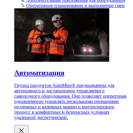
Дополнительные приложения для оборудования
Оперативное планирование и выполнение смен
Автоматизация
Группа продуктов AutoMine® предназначена для
автономного и дистанционно управляемого
самоходного оборудования. Оно позволяет операторам
одновременно управлять несколькими операциями
подземных и наземных машин и контролировать
процесс в комфортных и безопасных условиях
удаленной диспетчерской.