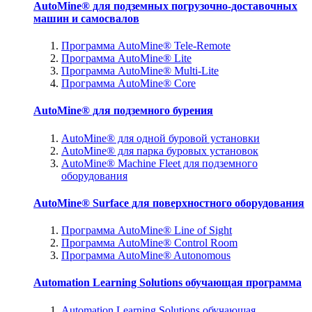
AutoMine® для подземных погрузочно-доставочных
машин и самосвалов
Программа AutoMine® Tele-Remote
Программа AutoMine® Lite
Программа AutoMine® Multi-Lite
Программа AutoMine® Core
AutoMine® для подземного бурения
AutoMine® для одной буровой установки
AutoMine® для парка буровых установок
AutoMine® Machine Fleet для подземного
оборудования
AutoMine® Surface для поверхностного оборудования
Программа AutoMine® Line of Sight
Программа AutoMine® Control Room
Программа AutoMine® Autonomous
Automation Learning Solutions обучающая программа
Automation Learning Solutions обучающая