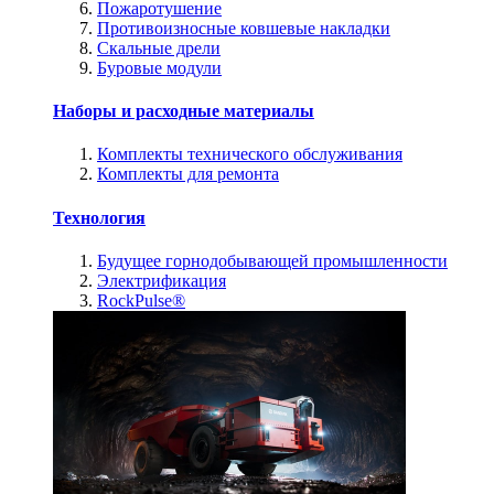
Пожаротушение
Противоизносные ковшевые накладки
Скальные дрели
Буровые модули
Наборы и расходные материалы
Комплекты технического обслуживания
Комплекты для ремонта
Технология
Будущее горнодобывающей промышленности
Электрификация
RockPulse®