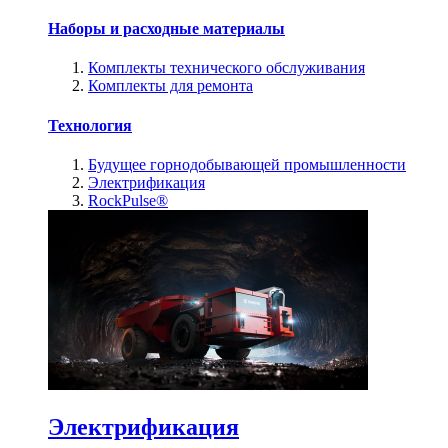
Наборы и расходные материалы
Комплекты технического обслуживания
Комплекты для ремонта
Технология
Будущее горнодобывающей промышленности
Электрификация
RockPulse®
Электрификация