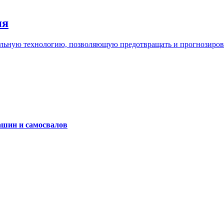
ия
льную технологию, позволяющую предотвращать и прогнозироват
ашин и самосвалов