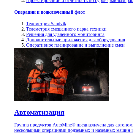
Проектирование и отчетность по буровзрывным ра
Операции и подключенный флот
Телеметрия Sandvik
Телеметрия смешанного парка техники
Решения для удаленного мониторинга
Дополнительные приложения для оборудования
Оперативное планирование и выполнение смен
Автоматизация
Группа продуктов AutoMine® предназначена для автоном
несколькими операциями подземных и наземных машин и 