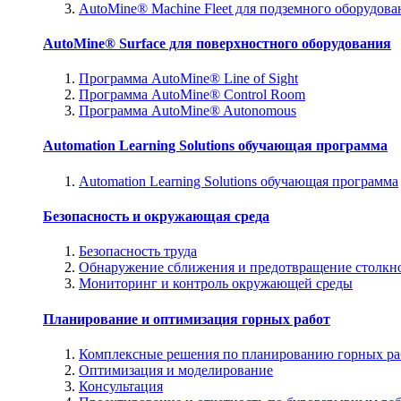
AutoMine® Machine Fleet для подземного оборудова
AutoMine® Surface для поверхностного оборудования
Программа AutoMine® Line of Sight
Программа AutoMine® Control Room
Программа AutoMine® Autonomous
Automation Learning Solutions обучающая программа
Automation Learning Solutions обучающая программа
Безопасность и окружающая среда
Безопасность труда
Обнаружение сближения и предотвращение столкн
Мониторинг и контроль окружающей среды
Планирование и оптимизация горных работ
Комплексные решения по планированию горных ра
Оптимизация и моделирование
Консультация