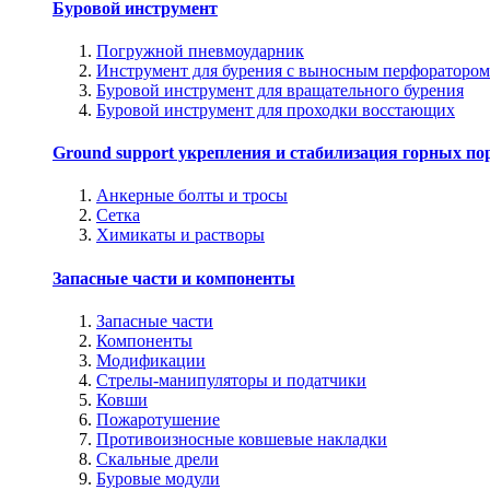
Буровой инструмент
Погружной пневмоударник
Инструмент для бурения с выносным перфоратором
Буровой инструмент для вращательного бурения
Буровой инструмент для проходки восстающих
Ground support укрепления и стабилизация горных по
Анкерные болты и тросы
Сетка
Химикаты и растворы
Запасные части и компоненты
Запасные части
Компоненты
Модификации
Стрелы-манипуляторы и податчики
Ковши
Пожаротушение
Противоизносные ковшевые накладки
Скальные дрели
Буровые модули