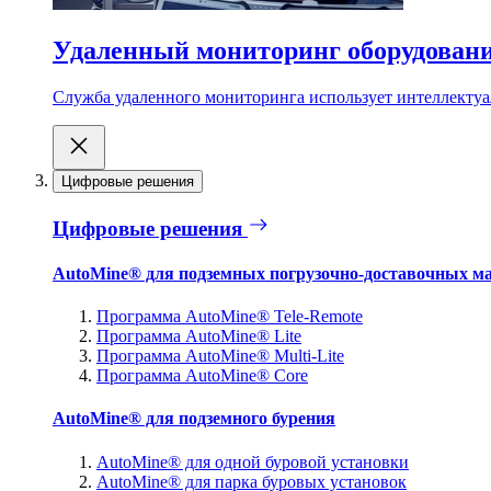
Удаленный мониторинг оборудован
Служба удаленного мониторинга использует интеллектуа
Цифровые решения
Цифровые решения
AutoMine® для подземных погрузочно-доставочных м
Программа AutoMine® Tele-Remote
Программа AutoMine® Lite
Программа AutoMine® Multi-Lite
Программа AutoMine® Core
AutoMine® для подземного бурения
AutoMine® для одной буровой установки
AutoMine® для парка буровых установок