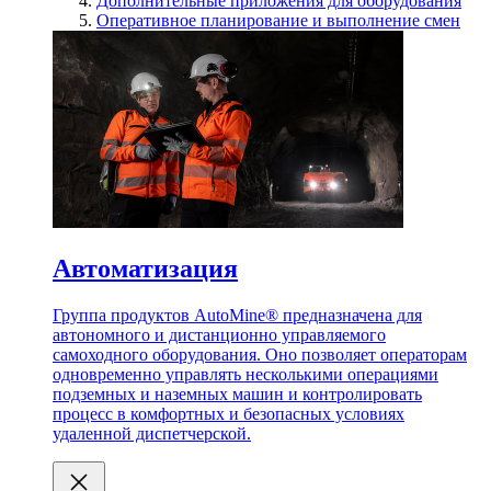
Дополнительные приложения для оборудования
Оперативное планирование и выполнение смен
Автоматизация
Группа продуктов AutoMine® предназначена для
автономного и дистанционно управляемого
самоходного оборудования. Оно позволяет операторам
одновременно управлять несколькими операциями
подземных и наземных машин и контролировать
процесс в комфортных и безопасных условиях
удаленной диспетчерской.