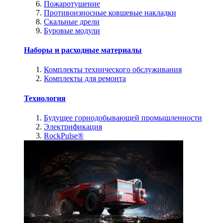
Пожаротушение
Противоизносные ковшевые накладки
Скальные дрели
Буровые модули
Наборы и расходные материалы
Комплекты технического обслуживания
Комплекты для ремонта
Технология
Будущее горнодобывающей промышленности
Электрификация
RockPulse®