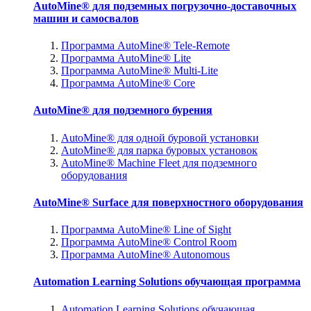
AutoMine® для подземных погрузочно-доставочных
машин и самосвалов
Программа AutoMine® Tele-Remote
Программа AutoMine® Lite
Программа AutoMine® Multi-Lite
Программа AutoMine® Core
AutoMine® для подземного бурения
AutoMine® для одной буровой установки
AutoMine® для парка буровых установок
AutoMine® Machine Fleet для подземного
оборудования
AutoMine® Surface для поверхностного оборудования
Программа AutoMine® Line of Sight
Программа AutoMine® Control Room
Программа AutoMine® Autonomous
Automation Learning Solutions обучающая программа
Automation Learning Solutions обучающая