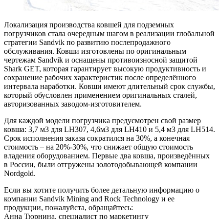
Локализация производства ковшей для подземных
погрузчиков стала очередным шагом в реализации глобальной
стратегии Sandvik по развитию послепродажного
обслуживания. Ковши изготовлены по оригинальным
чертежам Sandvik и оснащены противоизносной защитой
Shark GET, которая гарантирует высокую продуктивность и
сохранение рабочих характеристик после определённого
интервала наработки. Ковши имеют длительный срок службы,
который обусловлен применением оригинальных сталей,
авторизованных заводом-изготовителем.
Для каждой модели погрузчика предусмотрен свой размер
ковша: 3,7 м3 для LH307, 4,6м3 для LH410 и 5,4 м3 для LH514.
Срок исполнения заказа сократился на 30%, а конечная
стоимость – на 20%-30%, что снижает общую стоимость
владения оборудованием. Первые два ковша, произведённых
в России, были отгружены золотодобывающей компании
Nordgold.
Если вы хотите получить более детальную информацию о
компании Sandvik Mining and Rock Technology и ее
продукции, пожалуйста, обращайтесь:
Анна Тюрнина, специалист по маркетингу