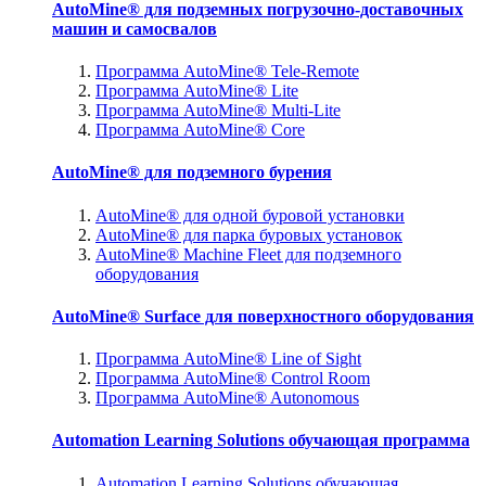
AutoMine® для подземных погрузочно-доставочных
машин и самосвалов
Программа AutoMine® Tele-Remote
Программа AutoMine® Lite
Программа AutoMine® Multi-Lite
Программа AutoMine® Core
AutoMine® для подземного бурения
AutoMine® для одной буровой установки
AutoMine® для парка буровых установок
AutoMine® Machine Fleet для подземного
оборудования
AutoMine® Surface для поверхностного оборудования
Программа AutoMine® Line of Sight
Программа AutoMine® Control Room
Программа AutoMine® Autonomous
Automation Learning Solutions обучающая программа
Automation Learning Solutions обучающая