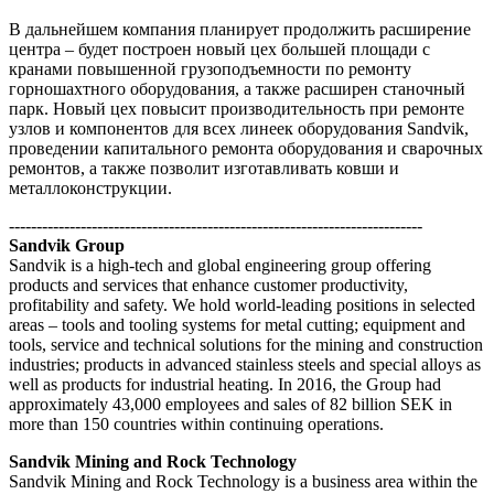
В дальнейшем компания планирует продолжить расширение
центра – будет построен новый цех большей площади с
кранами повышенной грузоподъемности по ремонту
горношахтного оборудования, а также расширен станочный
парк. Новый цех повысит производительность при ремонте
узлов и компонентов для всех линеек оборудования Sandvik,
проведении капитального ремонта оборудования и сварочных
ремонтов, а также позволит изготавливать ковши и
металлоконструкции.
---------------------------------------------------------------------------
Sandvik Group
Sandvik is a high-tech and global engineering group offering
products and services that enhance customer productivity,
profitability and safety. We hold world-leading positions in selected
areas – tools and tooling systems for metal cutting; equipment and
tools, service and technical solutions for the mining and construction
industries; products in advanced stainless steels and special alloys as
well as products for industrial heating. In 2016, the Group had
approximately 43,000 employees and sales of 82 billion SEK in
more than 150 countries within continuing operations.
Sandvik Mining and Rock Technology
Sandvik Mining and Rock Technology is a business area within the