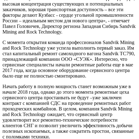
высокая концентрация существующих и потенциальных
заказчиков, хорошая транспортная доступность – все эти
факторы делают Кузбасс - сердце угольной промышленности
России – идеальным местом для нового центра», - отмечает
Павел Головичев, Директор региона Западная Сибирь Sandvik
Mining and Rock Technology.
С момента открытия команда профессионалов Sandvik Mining
and Rock Technology уже успела выполнить первый заказ. Им
стал капитальный ремонт самоходного вагона Sandvik ТС790,
принадлежащий компании ООО «СУЭК». Интересно, что
сервисные специалисты начали ремонтные работы еще в мае
2017 года, когда основное оборудование сервисного центра
было еще не полностью смонтировано.
Начать работу в полную мощность станет возможным уже в
начале 2018 года, однако до этого момента ремонтные цеха
сервисного центра простаивать не будут –уже заключен
контракт с компанией СДС на проведение ремонтных работ
проходческих комбайнов. В целом, компания Sandvik Mining
and Rock Technology ожидает, что сервисный центр
удовлетворит все ремонтно-технические потребности
клиентов СНГ и позволит увеличить эффективность добычи
полезных ископаемых, а также сократить простои, связанные
с поломками техники.