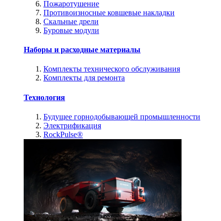
Пожаротушение
Противоизносные ковшевые накладки
Скальные дрели
Буровые модули
Наборы и расходные материалы
Комплекты технического обслуживания
Комплекты для ремонта
Технология
Будущее горнодобывающей промышленности
Электрификация
RockPulse®