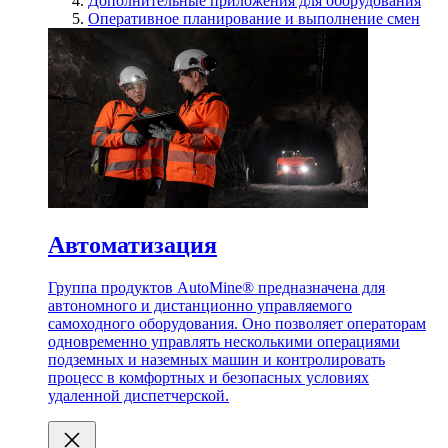
Дополнительные приложения для оборудования
Оперативное планирование и выполнение смен
Автоматизация
Группа продуктов AutoMine® предназначена для
автономного и дистанционно управляемого
самоходного оборудования. Оно позволяет операторам
одновременно управлять несколькими операциями
подземных и наземных машин и контролировать
процесс в комфортных и безопасных условиях
удаленной диспетчерской.