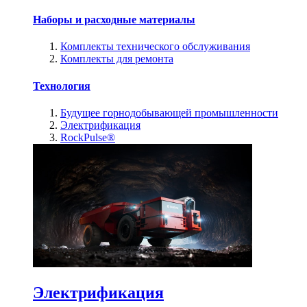
Наборы и расходные материалы
Комплекты технического обслуживания
Комплекты для ремонта
Технология
Будущее горнодобывающей промышленности
Электрификация
RockPulse®
Электрификация