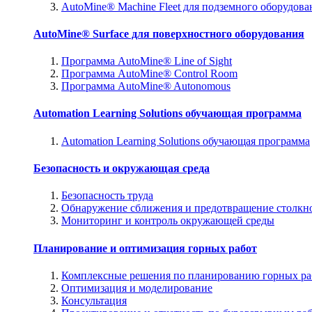
AutoMine® Machine Fleet для подземного оборудова
AutoMine® Surface для поверхностного оборудования
Программа AutoMine® Line of Sight
Программа AutoMine® Control Room
Программа AutoMine® Autonomous
Automation Learning Solutions обучающая программа
Automation Learning Solutions обучающая программа
Безопасность и окружающая среда
Безопасность труда
Обнаружение сближения и предотвращение столкн
Мониторинг и контроль окружающей среды
Планирование и оптимизация горных работ
Комплексные решения по планированию горных ра
Оптимизация и моделирование
Консультация