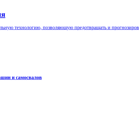
ия
льную технологию, позволяющую предотвращать и прогнозироват
ашин и самосвалов