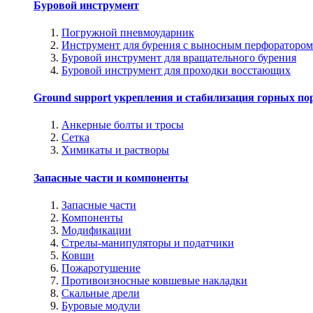
Буровой инструмент
Погружной пневмоударник
Инструмент для бурения с выносным перфоратором
Буровой инструмент для вращательного бурения
Буровой инструмент для проходки восстающих
Ground support укрепления и стабилизация горных по
Анкерные болты и тросы
Сетка
Химикаты и растворы
Запасные части и компоненты
Запасные части
Компоненты
Модификации
Стрелы-манипуляторы и податчики
Ковши
Пожаротушение
Противоизносные ковшевые накладки
Скальные дрели
Буровые модули