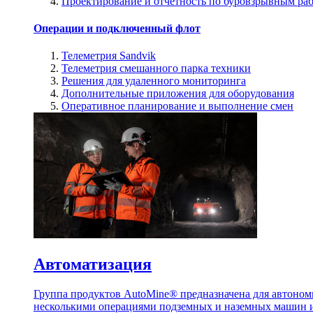
Проектирование и отчетность по буровзрывным ра
Операции и подключенный флот
Телеметрия Sandvik
Телеметрия смешанного парка техники
Решения для удаленного мониторинга
Дополнительные приложения для оборудования
Оперативное планирование и выполнение смен
Автоматизация
Группа продуктов AutoMine® предназначена для автоном
несколькими операциями подземных и наземных машин и 