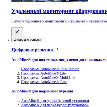
Удаленный мониторинг оборудован
Служба удаленного мониторинга использует интеллектуа
Цифровые решения
Цифровые решения
AutoMine® для подземных погрузочно-доставочных м
Программа AutoMine® Tele-Remote
Программа AutoMine® Lite
Программа AutoMine® Multi-Lite
Программа AutoMine® Core
AutoMine® для подземного бурения
AutoMine® для одной буровой установки
AutoMine® для парка буровых установок