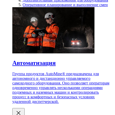
Дополнительные приложения для оборудования
Оперативное планирование и выполнение смен
Автоматизация
Группа продуктов AutoMine® предназначена для
автономного и дистанционно управляемого
самоходного оборудования. Оно позволяет операторам
одновременно управлять несколькими операциями
подземных и наземных машин и контролировать
процесс в комфортных и безопасных условиях
удаленной диспетчерской.