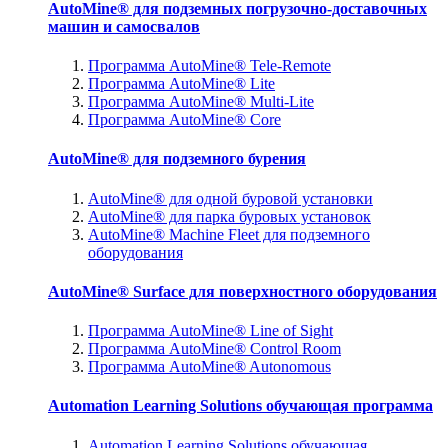
AutoMine® для подземных погрузочно-доставочных
машин и самосвалов
Программа AutoMine® Tele-Remote
Программа AutoMine® Lite
Программа AutoMine® Multi-Lite
Программа AutoMine® Core
AutoMine® для подземного бурения
AutoMine® для одной буровой установки
AutoMine® для парка буровых установок
AutoMine® Machine Fleet для подземного
оборудования
AutoMine® Surface для поверхностного оборудования
Программа AutoMine® Line of Sight
Программа AutoMine® Control Room
Программа AutoMine® Autonomous
Automation Learning Solutions обучающая программа
Automation Learning Solutions обучающая