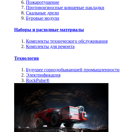
Пожаротушение
Противоизносные ковшевые накладки
Скальные дрели
Буровые модули
Наборы и расходные материалы
Комплекты технического обслуживания
Комплекты для ремонта
Технология
Будущее горнодобывающей промышленности
Электрификация
RockPulse®