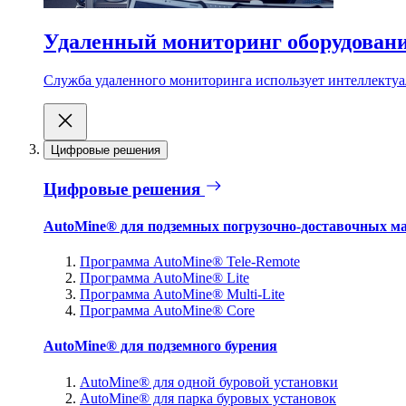
Удаленный мониторинг оборудован
Служба удаленного мониторинга использует интеллектуа
Цифровые решения
Цифровые решения
AutoMine® для подземных погрузочно-доставочных м
Программа AutoMine® Tele-Remote
Программа AutoMine® Lite
Программа AutoMine® Multi-Lite
Программа AutoMine® Core
AutoMine® для подземного бурения
AutoMine® для одной буровой установки
AutoMine® для парка буровых установок