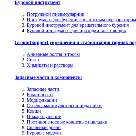
Буровой инструмент
Погружной пневмоударник
Инструмент для бурения с выносным перфоратором
Буровой инструмент для вращательного бурения
Буровой инструмент для проходки восстающих
Ground support укрепления и стабилизация горных по
Анкерные болты и тросы
Сетка
Химикаты и растворы
Запасные части и компоненты
Запасные части
Компоненты
Модификации
Стрелы-манипуляторы и податчики
Ковши
Пожаротушение
Противоизносные ковшевые накладки
Скальные дрели
Буровые модули