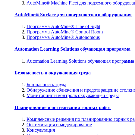
AutoMine® Machine Fleet для подземного оборудова
AutoMine® Surface для поверхностного оборудования
Программа AutoMine® Line of Sight
Программа AutoMine® Control Room
Программа AutoMine® Autonomous
Automation Learning Solutions обучающая программа
Automation Learning Solutions обучающая программа
Безопасность и окружающая среда
Безопасность труда
Обнаружение сближения и предотвращение столкн
Мониторинг и контроль окружающей среды
Планирование и оптимизация горных работ
Комплексные решения по планированию горных ра
Оптимизация и моделирование
Консультация