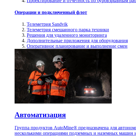
Проектирование и отчетность по буровзрывным ра
Операции и подключенный флот
Телеметрия Sandvik
Телеметрия смешанного парка техники
Решения для удаленного мониторинга
Дополнительные приложения для оборудования
Оперативное планирование и выполнение смен
Автоматизация
Группа продуктов AutoMine® предназначена для автоном
несколькими операциями подземных и наземных машин и 