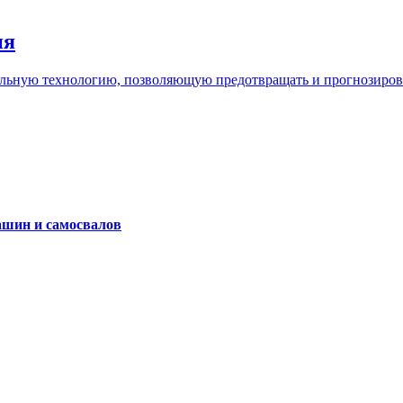
ия
льную технологию, позволяющую предотвращать и прогнозироват
ашин и самосвалов