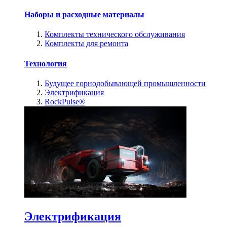
Наборы и расходные материалы
Комплекты технического обслуживания
Комплекты для ремонта
Технология
Будущее горнодобывающей промышленности
Электрификация
RockPulse®
Электрификация