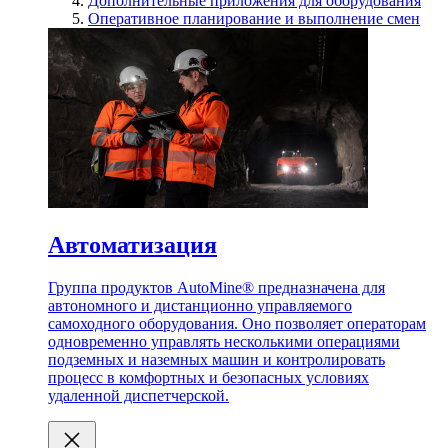
Дополнительные приложения для оборудования
Оперативное планирование и выполнение смен
Автоматизация
Группа продуктов AutoMine® предназначена для
автономного и дистанционно управляемого
самоходного оборудования. Оно позволяет операторам
одновременно управлять несколькими операциями
подземных и наземных машин и контролировать
процесс в комфортных и безопасных условиях
удаленной диспетчерской.