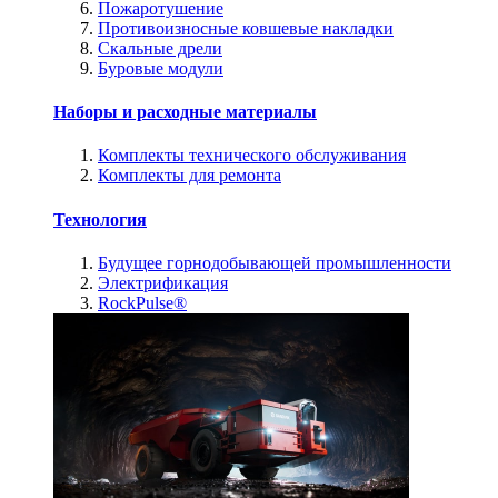
Пожаротушение
Противоизносные ковшевые накладки
Скальные дрели
Буровые модули
Наборы и расходные материалы
Комплекты технического обслуживания
Комплекты для ремонта
Технология
Будущее горнодобывающей промышленности
Электрификация
RockPulse®