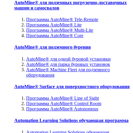
AutoMine® для подземных погрузочно-доставочных
машин и самосвалов
Программа AutoMine® Tele-Remote
Программа AutoMine® Lite
Программа AutoMine® Multi-Lite
Программа AutoMine® Core
AutoMine® для подземного бурения
AutoMine® для одной буровой установки
AutoMine® для парка буровых установок
AutoMine® Machine Fleet для подземного
оборудования
AutoMine® Surface для поверхностного оборудования
Программа AutoMine® Line of Sight
Программа AutoMine® Control Room
Программа AutoMine® Autonomous
Automation Learning Solutions обучающая программа
Automation Learning Solutions обучающая