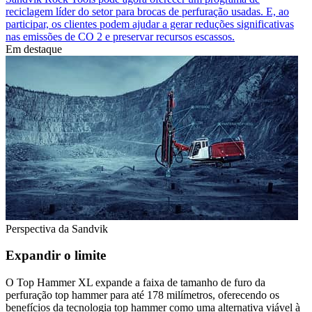
reciclagem líder do setor para brocas de perfuração usadas. E, ao
participar, os clientes podem ajudar a gerar reduções significativas
nas emissões de CO 2 e preservar recursos escassos.
Em destaque
Perspectiva da Sandvik
Expandir o limite
O Top Hammer XL expande a faixa de tamanho de furo da
perfuração top hammer para até 178 milímetros, oferecendo os
benefícios da tecnologia top hammer como uma alternativa viável à