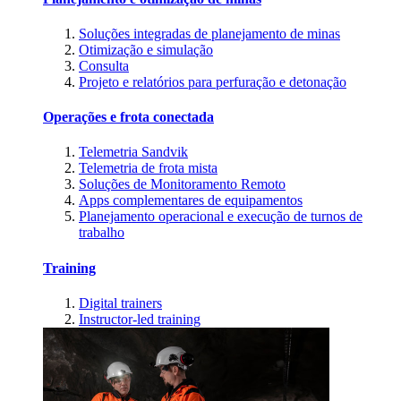
Soluções integradas de planejamento de minas
Otimização e simulação
Consulta
Projeto e relatórios para perfuração e detonação
Operações e frota conectada
Telemetria Sandvik
Telemetria de frota mista
Soluções de Monitoramento Remoto
Apps complementares de equipamentos
Planejamento operacional e execução de turnos de
trabalho
Training
Digital trainers
Instructor-led training