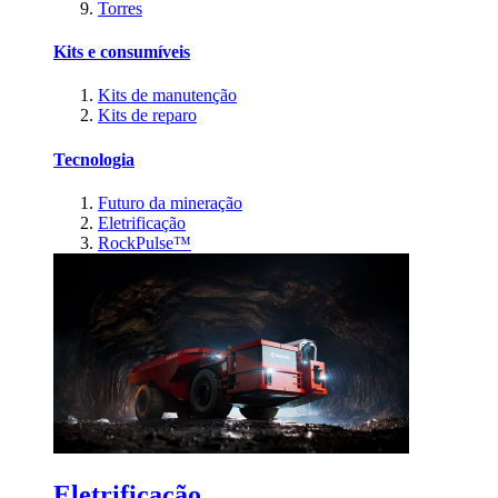
Torres
Kits e consumíveis
Kits de manutenção
Kits de reparo
Tecnologia
Futuro da mineração
Eletrificação
RockPulse™
Eletrificação