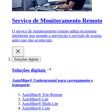
Serviço de Monitoramento Remoto
O serviço de monitoramento remoto utiliza tecnologia
inteligente que permite a prevenção e previsão de avarias
antes que elas aconteçam.
Soluções digitais
Soluções digitais
AutoMine® Underground para carregamento e
transporte
AutoMine® Tele-Remote
AutoMine® Lite
AutoMine® Multi-Lite
AutoMine® Core