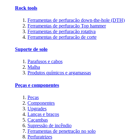
Rock tools
Ferramentas de perfuração down-the-hole (DTH)
Ferramentas de perfuração Top hammer
Ferramentas de perfuração rotativa
Ferramentas de perfuração de corte
Suporte de solo
Parafusos e cabos
Malha
Produtos químicos e argamassas
Peças e componentes
Peças
Componentes
Upgrades
Lanças e braços
Caçambas
Supressão de incêndio
Ferramentas de penetração no solo
Perfuratrizes