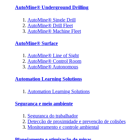
AutoMine® Underground Drilling
AutoMine® Single Drill
AutoMine® Drill Fleet
AutoMine® Machine Fleet
AutoMine® Surface
AutoMine® Line of Sight
AutoMine® Control Room
AutoMine® Autonomous
Automation Learning Solutions
Automation Learning Solutions
Segurança e meio ambiente
Segurança do trabalhador
Detecção de proximidade e prevenção de colisões
Monitoramento e controle ambiental
Planejamento e otimização de minas