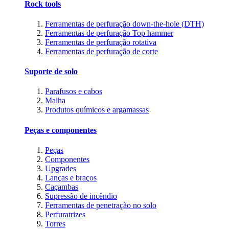
Rock tools
Ferramentas de perfuração down-the-hole (DTH)
Ferramentas de perfuração Top hammer
Ferramentas de perfuração rotativa
Ferramentas de perfuração de corte
Suporte de solo
Parafusos e cabos
Malha
Produtos químicos e argamassas
Peças e componentes
Peças
Componentes
Upgrades
Lanças e braços
Caçambas
Supressão de incêndio
Ferramentas de penetração no solo
Perfuratrizes
Torres