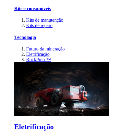
Kits e consumíveis
Kits de manutenção
Kits de reparo
Tecnologia
Futuro da mineração
Eletrificação
RockPulse™
Eletrificação