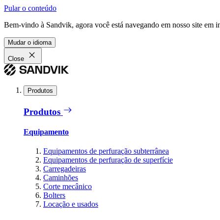
Pular o conteúdo
Bem-vindo à Sandvik, agora você está navegando em nosso site em in
Mudar o idioma
Close
Produtos
Produtos
Equipamento
Equipamentos de perfuração subterrânea
Equipamentos de perfuração de superfície
Carregadeiras
Caminhões
Corte mecânico
Bolters
Locação e usados