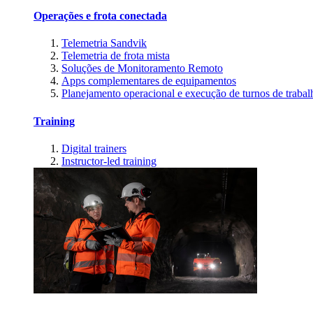
Operações e frota conectada
Telemetria Sandvik
Telemetria de frota mista
Soluções de Monitoramento Remoto
Apps complementares de equipamentos
Planejamento operacional e execução de turnos de trabal
Training
Digital trainers
Instructor-led training