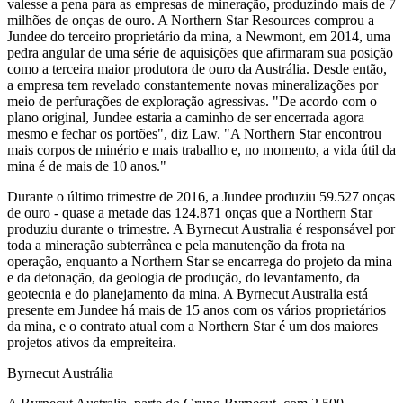
valesse a pena para as empresas de mineração, produzindo mais de 7
milhões de onças de ouro. A Northern Star Resources comprou a
Jundee do terceiro proprietário da mina, a Newmont, em 2014, uma
pedra angular de uma série de aquisições que afirmaram sua posição
como a terceira maior produtora de ouro da Austrália. Desde então,
a empresa tem revelado constantemente novas mineralizações por
meio de perfurações de exploração agressivas. "De acordo com o
plano original, Jundee estaria a caminho de ser encerrada agora
mesmo e fechar os portões", diz Law. "A Northern Star encontrou
mais corpos de minério e mais trabalho e, no momento, a vida útil da
mina é de mais de 10 anos."
Durante o último trimestre de 2016, a Jundee produziu 59.527 onças
de ouro - quase a metade das 124.871 onças que a Northern Star
produziu durante o trimestre. A Byrnecut Australia é responsável por
toda a mineração subterrânea e pela manutenção da frota na
operação, enquanto a Northern Star se encarrega do projeto da mina
e da detonação, da geologia de produção, do levantamento, da
geotecnia e do planejamento da mina. A Byrnecut Australia está
presente em Jundee há mais de 15 anos com os vários proprietários
da mina, e o contrato atual com a Northern Star é um dos maiores
projetos ativos da empreiteira.
Byrnecut Austrália