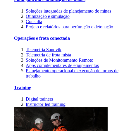
Soluções integradas de planejamento de minas
Otimização e simulação
Consulta
Projeto e relatórios para perfuração e detonação
Operações e frota conectada
Telemetria Sandvik
Telemetria de frota mista
Soluções de Monitoramento Remoto
Apps complementares de equipamentos
Planejamento operacional e execução de turnos de
trabalho
Training
Digital trainers
Instructor-led training