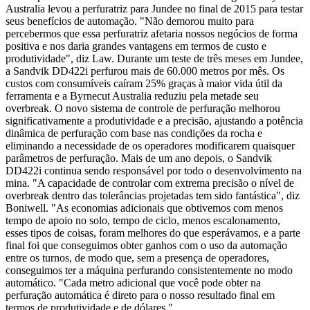
Australia levou a perfuratriz para Jundee no final de 2015 para testar
seus benefícios de automação. "Não demorou muito para
percebermos que essa perfuratriz afetaria nossos negócios de forma
positiva e nos daria grandes vantagens em termos de custo e
produtividade", diz Law. Durante um teste de três meses em Jundee,
a Sandvik DD422i perfurou mais de 60.000 metros por mês. Os
custos com consumíveis caíram 25% graças à maior vida útil da
ferramenta e a Byrnecut Australia reduziu pela metade seu
overbreak. O novo sistema de controle de perfuração melhorou
significativamente a produtividade e a precisão, ajustando a potência
dinâmica de perfuração com base nas condições da rocha e
eliminando a necessidade de os operadores modificarem quaisquer
parâmetros de perfuração. Mais de um ano depois, o Sandvik
DD422i continua sendo responsável por todo o desenvolvimento na
mina. "A capacidade de controlar com extrema precisão o nível de
overbreak dentro das tolerâncias projetadas tem sido fantástica", diz
Boniwell. "As economias adicionais que obtivemos com menos
tempo de apoio no solo, tempo de ciclo, menos escalonamento,
esses tipos de coisas, foram melhores do que esperávamos, e a parte
final foi que conseguimos obter ganhos com o uso da automação
entre os turnos, de modo que, sem a presença de operadores,
conseguimos ter a máquina perfurando consistentemente no modo
automático. "Cada metro adicional que você pode obter na
perfuração automática é direto para o nosso resultado final em
termos de produtividade e de dólares."