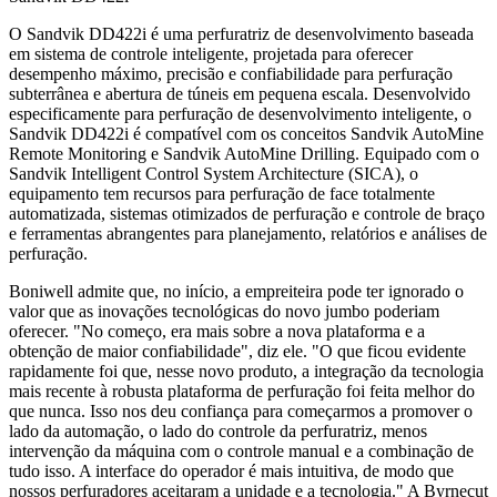
O Sandvik DD422i é uma perfuratriz de desenvolvimento baseada
em sistema de controle inteligente, projetada para oferecer
desempenho máximo, precisão e confiabilidade para perfuração
subterrânea e abertura de túneis em pequena escala. Desenvolvido
especificamente para perfuração de desenvolvimento inteligente, o
Sandvik DD422i é compatível com os conceitos Sandvik AutoMine
Remote Monitoring e Sandvik AutoMine Drilling. Equipado com o
Sandvik Intelligent Control System Architecture (SICA), o
equipamento tem recursos para perfuração de face totalmente
automatizada, sistemas otimizados de perfuração e controle de braço
e ferramentas abrangentes para planejamento, relatórios e análises de
perfuração.
Boniwell admite que, no início, a empreiteira pode ter ignorado o
valor que as inovações tecnológicas do novo jumbo poderiam
oferecer. "No começo, era mais sobre a nova plataforma e a
obtenção de maior confiabilidade", diz ele. "O que ficou evidente
rapidamente foi que, nesse novo produto, a integração da tecnologia
mais recente à robusta plataforma de perfuração foi feita melhor do
que nunca. Isso nos deu confiança para começarmos a promover o
lado da automação, o lado do controle da perfuratriz, menos
intervenção da máquina com o controle manual e a combinação de
tudo isso. A interface do operador é mais intuitiva, de modo que
nossos perfuradores aceitaram a unidade e a tecnologia." A Byrnecut