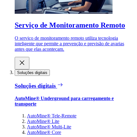
Serviço de Monitoramento Remoto
O serviço de monitoramento remoto utiliza tecnologia
inteligente que permite a prevenção e previsão de avarias
antes que elas aconteçam.
Soluções digitais
Soluções digitais
AutoMine® Underground para carregamento e
transporte
AutoMine® Tele-Remote
AutoMine® Lite
AutoMine® Multi-Lite
AutoMine® Core