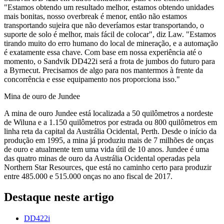
"Estamos obtendo um resultado melhor, estamos obtendo unidades
mais bonitas, nosso overbreak é menor, então não estamos
transportando sujeira que não deveríamos estar transportando, o
suporte de solo é melhor, mais fácil de colocar", diz Law. "Estamos
tirando muito do erro humano do local de mineração, e a automação
é exatamente essa chave. Com base em nossa experiência até o
momento, o Sandvik DD422i será a frota de jumbos do futuro para
a Byrnecut. Precisamos de algo para nos mantermos à frente da
concorrência e esse equipamento nos proporciona isso."
Mina de ouro de Jundee
A mina de ouro Jundee está localizada a 50 quilômetros a nordeste
de Wiluna e a 1.150 quilômetros por estrada ou 800 quilômetros em
linha reta da capital da Austrália Ocidental, Perth. Desde o início da
produção em 1995, a mina já produziu mais de 7 milhões de onças
de ouro e atualmente tem uma vida útil de 10 anos. Jundee é uma
das quatro minas de ouro da Austrália Ocidental operadas pela
Northern Star Resources, que está no caminho certo para produzir
entre 485.000 e 515.000 onças no ano fiscal de 2017.
Destaque neste artigo
DD422i