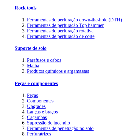
Rock tools
Ferramentas de perfuração down-the-hole (DTH)
Ferramentas de perfuração Top hammer
Ferramentas de perfuração rotativa
Ferramentas de perfuração de corte
Suporte de solo
Parafusos e cabos
Malha
Produtos químicos e argamassas
Peças e componentes
Peças
Componentes
Upgrades
Lanças e braços
Caçambas
Supressão de incêndio
Ferramentas de penetração no solo
Perfuratrizes