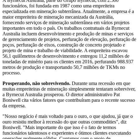
A Byrnecut Australia, parte do Grupo Byrnecut, com 2.500
funcionários, foi fundada em 1987 como uma empreiteira
especializada em mineração subterrânea. Atualmente, a empresa é a
maior empreiteira de mineração mecanizada da Austrália,
fornecendo serviços de mineração subterrânea em vários projetos
importantes em todo o país. Os trabalhos contratuais da Byrnecut
Australia incluem desenvolvimento e produção de minas e serviços
de gerenciamento de projetos, perfuração de elevação, perfuração de
poços, perfuração de eixos, construção de concreto projetado e
projeto de mina e trabalho de viabilidade. A empreiteira escavou
56,1 quilômetros de desenvolvimento e entregou 11,2 milhões de
toneladas de minério para os clientes em 2016, perfurando 988.937
metros de produção e transportando 50,7 milhões de TKMs no
processo.
Prosperando, não sobrevivendo.
Durante uma recessão em que
muitas empreiteiras de mineração simplesmente tentaram sobreviver,
a Byrnecut Australia prosperou. O diretor administrativo Pat
Boniwell cita vários fatores que contribuíram para o recente sucesso
da empresa.
"Nosso negócio é mais voltado para o ouro, o que ajudou, já que o
ouro resistiu melhor à recessão do que outras commodities", diz
Boniwell. "Mais importante do que isso é o fato de termos
funcionários talentosos e experientes e ótimos clientes executando
operações realmente sólidas. Contamos com o apoio de