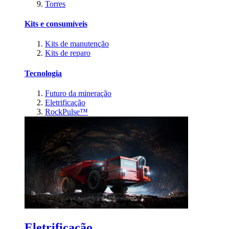
Torres
Kits e consumíveis
Kits de manutenção
Kits de reparo
Tecnologia
Futuro da mineração
Eletrificação
RockPulse™
Eletrificação