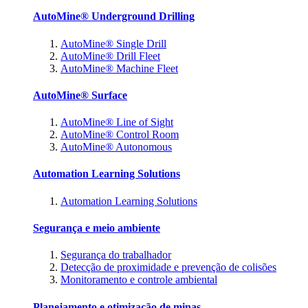
AutoMine® Underground Drilling
AutoMine® Single Drill
AutoMine® Drill Fleet
AutoMine® Machine Fleet
AutoMine® Surface
AutoMine® Line of Sight
AutoMine® Control Room
AutoMine® Autonomous
Automation Learning Solutions
Automation Learning Solutions
Segurança e meio ambiente
Segurança do trabalhador
Detecção de proximidade e prevenção de colisões
Monitoramento e controle ambiental
Planejamento e otimização de minas