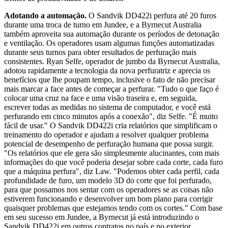
Adotando a automação.
O Sandvik DD422i perfura até 20 furos
durante uma troca de turno em Jundee, e a Byrnecut Australia
também aproveita sua automação durante os períodos de detonação
e ventilação. Os operadores usam algumas funções automatizadas
durante seus turnos para obter resultados de perfuração mais
consistentes. Ryan Selfe, operador de jumbo da Byrnecut Australia,
adotou rapidamente a tecnologia da nova perfuratriz e aprecia os
benefícios que lhe poupam tempo, inclusive o fato de não precisar
mais marcar a face antes de começar a perfurar. "Tudo o que faço é
colocar uma cruz na face e uma visão traseira e, em seguida,
escrever todas as medidas no sistema de computador, e você está
perfurando em cinco minutos após a conexão", diz Selfe. "É muito
fácil de usar." O Sandvik DD422i cria relatórios que simplificam o
treinamento do operador e ajudam a resolver qualquer problema
potencial de desempenho de perfuração humana que possa surgir.
"Os relatórios que ele gera são simplesmente alucinantes, com mais
informações do que você poderia desejar sobre cada corte, cada furo
que a máquina perfura", diz Law. "Podemos obter cada perfil, cada
profundidade de furo, um modelo 3D do corte que foi perfurado,
para que possamos nos sentar com os operadores se as coisas não
estiverem funcionando e desenvolver um bom plano para corrigir
quaisquer problemas que estejamos tendo com os cortes." Com base
em seu sucesso em Jundee, a Byrnecut já está introduzindo o
Sandvik DD422i em outros contratos no país e no exterior.