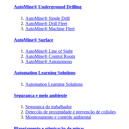
AutoMine® Underground Drilling
AutoMine® Single Drill
AutoMine® Drill Fleet
AutoMine® Machine Fleet
AutoMine® Surface
AutoMine® Line of Sight
AutoMine® Control Room
AutoMine® Autonomous
Automation Learning Solutions
Automation Learning Solutions
Segurança e meio ambiente
Segurança do trabalhador
Detecção de proximidade e prevenção de colisões
Monitoramento e controle ambiental
Planejamento e otimização de minas