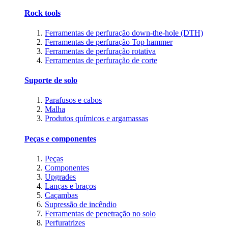
Rock tools
Ferramentas de perfuração down-the-hole (DTH)
Ferramentas de perfuração Top hammer
Ferramentas de perfuração rotativa
Ferramentas de perfuração de corte
Suporte de solo
Parafusos e cabos
Malha
Produtos químicos e argamassas
Peças e componentes
Peças
Componentes
Upgrades
Lanças e braços
Caçambas
Supressão de incêndio
Ferramentas de penetração no solo
Perfuratrizes