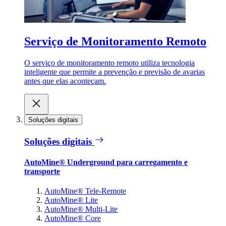
Serviço de Monitoramento Remoto
O serviço de monitoramento remoto utiliza tecnologia
inteligente que permite a prevenção e previsão de avarias
antes que elas aconteçam.
Soluções digitais
Soluções digitais
AutoMine® Underground para carregamento e
transporte
AutoMine® Tele-Remote
AutoMine® Lite
AutoMine® Multi-Lite
AutoMine® Core