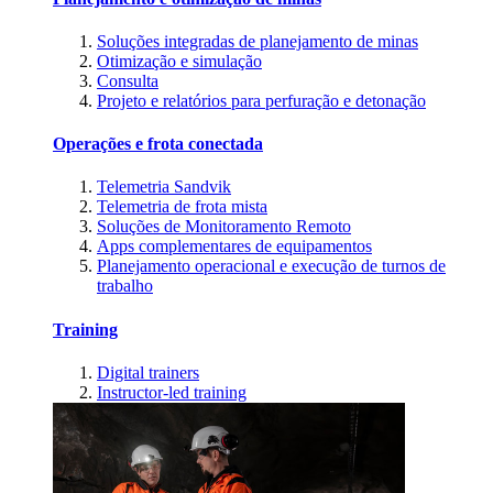
Soluções integradas de planejamento de minas
Otimização e simulação
Consulta
Projeto e relatórios para perfuração e detonação
Operações e frota conectada
Telemetria Sandvik
Telemetria de frota mista
Soluções de Monitoramento Remoto
Apps complementares de equipamentos
Planejamento operacional e execução de turnos de
trabalho
Training
Digital trainers
Instructor-led training