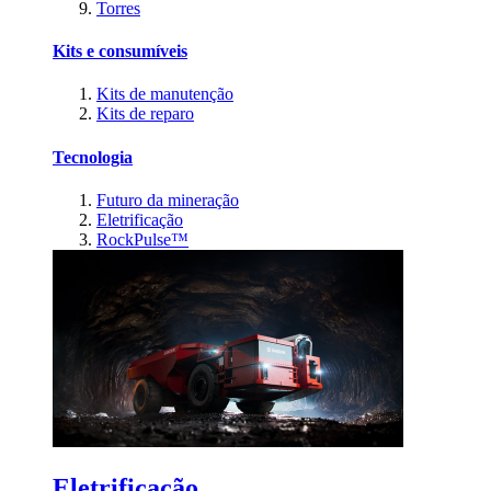
Torres
Kits e consumíveis
Kits de manutenção
Kits de reparo
Tecnologia
Futuro da mineração
Eletrificação
RockPulse™
Eletrificação